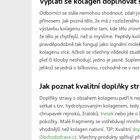
Vyplatí se kolagen doplňovat
Odborníci se stále nemohou shodnout, zdali 
přínosem. Jak pozná tělo, že má z rozloženého
výstavbu kolagenu nového tam, kde tělo zrovna
že tělo je chytřejší, než si myslíme. Peptidy kol
pravděpodobně tak fungují jako signální molek
kolagenu více. Ačkoli se všechny vědecké stud
pleť či klouby neshodují, jedno je jasné. Sup
jelikož se jedná o bílkovinu, rozhodně ne v n
Jak poznat kvalitní doplňky st
Doplňky stravy s obsahem kolagenu patří k ne
setkat s tzv. hydrolyzovaným kolagenem, tedy
chrupavek rejnoků, žraloků,
tresek
nebo jde o
pokožky. Malé fragmenty se vstřebávají mnohe
vhodnější než kolagen nativní. TIP: Kvalitní
dop
Obchodzdrave.cz
. Všechny produkty splňují pří