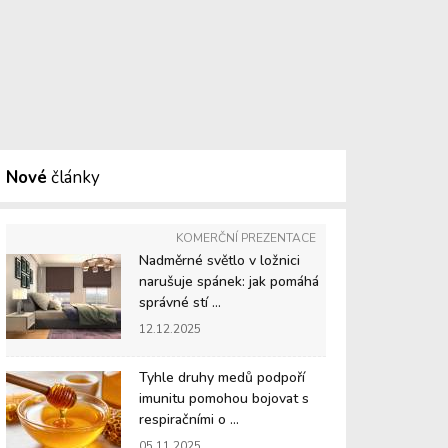
Nové
články
KOMERČNÍ PREZENTACE
Nadměrné světlo v ložnici
narušuje spánek: jak pomáhá
správné stí ...
12.12.2025
Tyhle druhy medů podpoří
imunitu pomohou bojovat s
respiračními o ...
05.11.2025