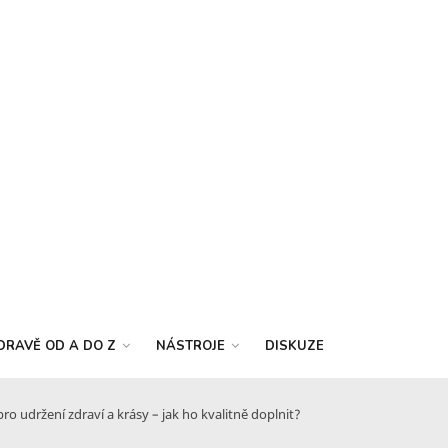
DRAVĚ OD A DO Z
NÁSTROJE
DISKUZE
 udržení zdraví a krásy – jak ho kvalitně doplnit?