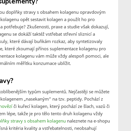
 suplementy?
jsou doplňky stravy s obsahem kolagenu opravdovým
 kolagenu opět sestavit kolagen a použít ho pro
 potřebuje? Zkušenosti, praxe a studie však dokazují,
agenu se dokáží taktéž vstřebat střevní sliznicí a
uly, které dávají buňkám rozkaz, aby syntetizovaly
ie, které zkoumají přínos suplementace kolagenu pro
lementace kolagenu vám může vždy alespoň pomoci, ale
ormálním měřítku konzumace ublížit.
ravy?
joblíbenějším typům suplementů. Nejčastěji se můžete
 kolagenem „nasekaným“ na tzv. peptidy. Pochází z
hovězí
či kuřecí kolagen, který pochází ze šlach, vazů či
m lépe, takže je pro tělo tento druh kolagenu vždy
lňky stravy s obsahem kolagenu
naleznete na e-shopu
sná kritéria kvality a vstřebatelnosti, neobsahují