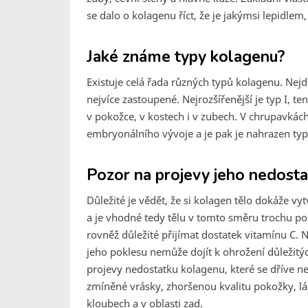
se dalo o kolagenu říct, že je jakýmsi lepidlem
Jaké známe typy kolagenu?
Existuje celá řada různých typů kolagenu. Nejdůle
nejvíce zastoupené. Nejrozšířenější je typ I, t
v pokožce, v kostech i v zubech. V chrupavkách 
embryonálního vývoje a je pak je nahrazen typ
Pozor na projevy jeho nedosta
Důležité je vědět, že si kolagen tělo dokáže v
a je vhodné tedy tělu v tomto směru trochu po
rovněž důležité přijímat dostatek vitamínu C.
jeho poklesu nemůže dojít k ohrožení důležitých
projevy nedostatku kolagenu, které se dříve neb
zmíněné vrásky, zhoršenou kvalitu pokožky, lám
kloubech a v oblasti zad.