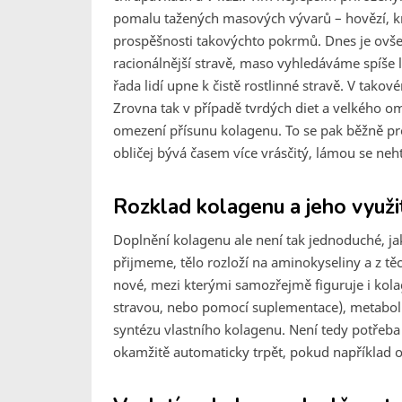
pomalu tažených masových vývarů – hovězí, krůt
prospěšnosti takovýchto pokrmů. Dnes je ovše
racionálnější stravě, maso vyhledáváme spíše l
řada lidí upne k čistě rostlinné stravě. V tak
Zrovna tak v případě tvrdých diet a velkého
omezení přísunu kolagenu. To se pak běžně pr
obličej bývá časem více vrásčitý, lámou se neht
Rozklad kolagenu a jeho využi
Doplnění kolagenu ale není tak jednoduché, jak t
přijmeme, tělo rozloží na aminokyseliny a z tě
nové, mezi kterými samozřejmě figuruje i kola
stravou, nebo pomocí suplementace), metabolis
syntézu vlastního kolagenu. Není tedy potřeba
okamžitě automaticky trpět, pokud například o