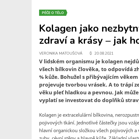
PÉČE O TĚLO
Kolagen jako nezbytn
zdraví a krásy – jak h
VERONIKA MATOUŠOVÁ
20.08.2021
V lidském organismu je kolagen nejdůl
všech bílkovin člověka, to odpovídá z
% kůže. Bohužel s přibývajícím věkem 
projevuje tvorbou vrásek. A to trápí z
věku pleť hladkou a pevnou. Jak může
vyplatí se investovat do doplňků stra
Kolagen je extracelulární bílkovina, nerozpust
pojivových tkání. Jednotlivé částečky jsou vzáj
hlavní organickou složkou všech pojivových a v
zuby, cévní stěny a hlavně kůže. Základní vlas