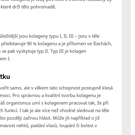
, které drží tělo pohromadě.
žitější jsou kolageny typu I, II, III – jsou v těle
en představuje 90 % kolagenu a je přítomen ve šlachách,
se pak vyskytuje typ II. Typ III je kolagen
em I.
tku
ytvořit samo, ale s věkem tato schopnost postupně klesá
moci. Pro správnou a kvalitní tvorbu kolagenu je
 Náš organismus umí s kolagenem pracovat tak, že při
 funkcí. I tak je ale více než vhodné sledovat na těle
o později začnou hlásit. Může jít například o již
avost nehtů, padání vlasů, loupání či bolest v