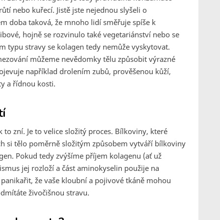
í nebo kuřecí. Jistě jste nejednou slyšeli o
m doba taková, že mnoho lidí směřuje spíše k
ibové, hojně se rozvinulo také vegetariánství nebo se
ovém typu stravy se kolagen tedy nemůže vyskytovat.
 omezování můžeme nevědomky tělu způsobit výrazné
ojevuje například drolením zubů, prověšenou kůží,
y a řídnou kosti.
tí
o zní. Je to velice složitý proces. Bílkoviny, které
ch si tělo poměrně složitým způsobem vytváří bílkoviny
gen. Pokud tedy zvýšíme příjem kolagenu (ať už
mus jej rozloží a část aminokyselin použije na
 panikařit, že vaše kloubní a pojivové tkáně mohou
dmítáte živočišnou stravu.