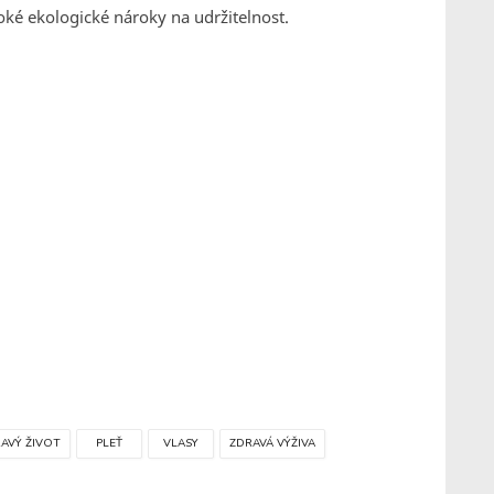
oké ekologické nároky na udržitelnost.
AVÝ ŽIVOT
PLEŤ
VLASY
ZDRAVÁ VÝŽIVA