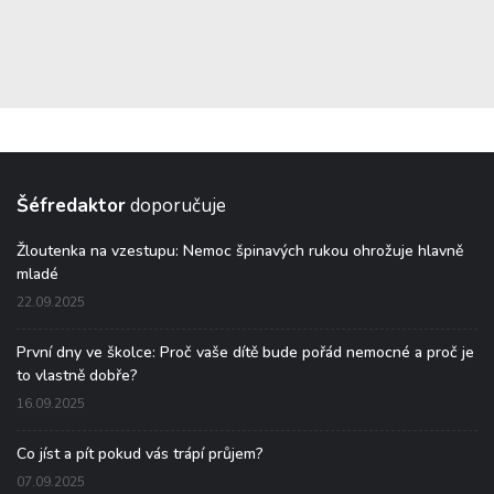
Šéfredaktor
doporučuje
Žloutenka na vzestupu: Nemoc špinavých rukou ohrožuje hlavně
mladé
22.09.2025
První dny ve školce: Proč vaše dítě bude pořád nemocné a proč je
to vlastně dobře?
16.09.2025
Co jíst a pít pokud vás trápí průjem?
07.09.2025