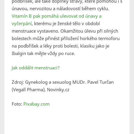
podbřišek, ale také doplňky stravy, které pomohou i s
únavou, nervozitou a náladovostí během cyklu.
Vitamín B pak pomáhá ulevovat od únavy a
vyčerpání
, kterému je ženské tělo v období
menstruace vystaveno. Okamžitou úlevu při silných
bolestech může přinést přiložení horkého termoforu
na podbřišek a léky proti bolesti, klasiku jako je
Ibalgin tak mějte vždy po ruce.
Jak oddálit menstruaci?
Zdroj: Gynekolog a sexuolog MUDr. Pavel Turčan
(Vegall Pharma), Novinky.cz
Foto:
Pixabay.com