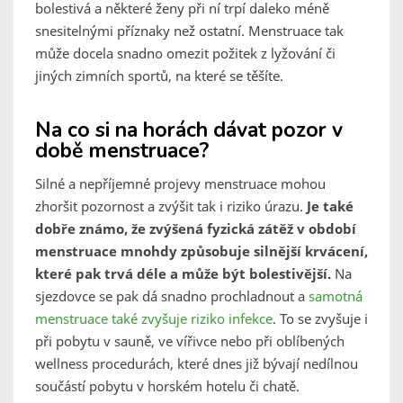
bolestivá a některé ženy při ní trpí daleko méně
snesitelnými příznaky než ostatní. Menstruace tak
může docela snadno omezit požitek z lyžování či
jiných zimních sportů, na které se těšíte.
Na co si na horách dávat pozor v
době menstruace?
Silné a nepříjemné projevy menstruace mohou
zhoršit pozornost a zvýšit tak i riziko úrazu.
Je také
dobře známo, že zvýšená fyzická zátěž v období
menstruace mnohdy způsobuje silnější krvácení,
které pak trvá déle a může být bolestivější.
Na
sjezdovce se pak dá snadno prochladnout a
samotná
menstruace také zvyšuje riziko infekce
. To se zvyšuje i
při pobytu v sauně, ve vířivce nebo při oblíbených
wellness procedurách, které dnes již bývají nedílnou
součástí pobytu v horském hotelu či chatě.