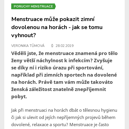
PORUCHY MENSTRUACE
Menstruace může pokazit zimní
dovolenou na horách - jak se tomu
vyhnout?
VERONIKA TŮMOVÁ
28.02.2019
Věděli jste, že menstruace znamená pro tělo
ženy větší náchylnost k infekcím? Zvyšuje
se díky ní i riziko úrazu při sportování,
například při zimních sportech na dovolené
na horách. Právě tam vám může takováto
ženská záležitost znatelně znepříjemnit
pobyt.
Jak při menstruaci na horách dbát o tělesnou hygienu
či jak si ulevit od jejích nepříjemných projevů během
dovolené, relaxace a sportu? Menstruace je často