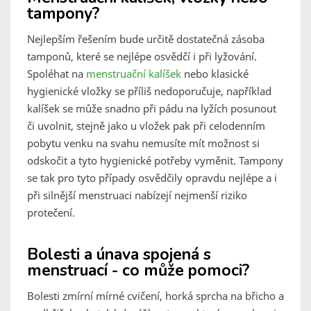
tampony?
Nejlepším řešením bude určitě dostatečná zásoba
tamponů, které se nejlépe osvědčí i při lyžování.
Spoléhat na
menstruační kalíšek
nebo klasické
hygienické vložky se příliš nedoporučuje, například
kalíšek se může snadno při pádu na lyžích posunout
či uvolnit, stejně jako u vložek pak při celodenním
pobytu venku na svahu nemusíte mít možnost si
odskočit a tyto hygienické potřeby vyměnit. Tampony
se tak pro tyto případy osvědčily opravdu nejlépe a i
při silnější menstruaci nabízejí nejmenší riziko
protečení.
Bolesti a únava spojená s
menstruací - co může pomoci?
Bolesti zmírní mírné cvičení, horká sprcha na břicho a