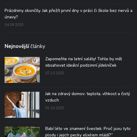
Prázdniny skončily. Jak přežít první dny v práci či škole bez nervů a
únavy?
04.09.2025
Nejnovější
články
Zapomeňte na letní saláty! Tohle by měl
obsahovat ideální podzimní jídelníček
07.10.2025
Jak na zdravý domov: teplota, vlhkost a čistý
vzduch
01.10.2025
Babí léto ve znamení švestek: Proč jsou tyto
plody i jejich pecky elixírem mládí?“