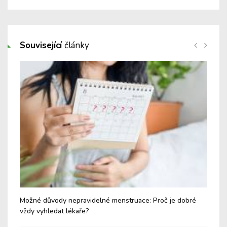
Související
články
Možné důvody nepravidelné menstruace: Proč je dobré
Žád
vždy vyhledat lékaře?
Kte