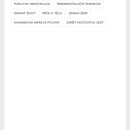
PORUCHY MENSTRUACE
PREMENSTRUAČNÍ SYNDROM
ZDRAVÝ ŽIVOT
PÉČE O TĚLO
ZDRAVÍ ŽENY
KVASINKOVÁ INFEKCE POCHVY
ZÁNĚT MOČOVÝCH CEST