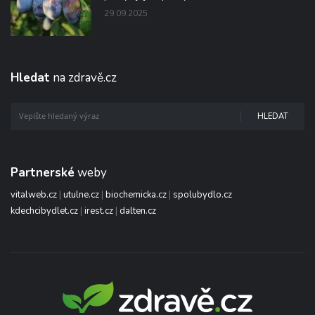
29.09.2025
Hledat
na zdravě.cz
HLEDAT
Partnerské
weby
vitalweb.cz
|
utulne.cz
|
biochemicka.cz
|
spolubydlo.cz
kdechcibydlet.cz
|
irest.cz
|
dalten.cz