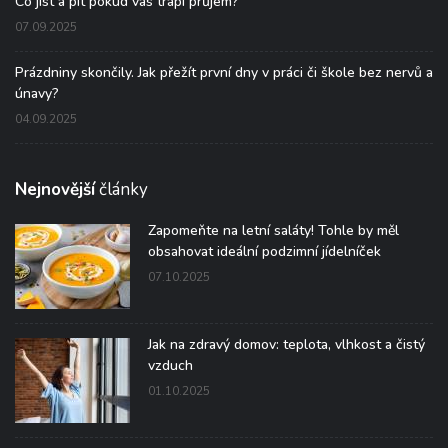
Co jíst a pít pokud vás trápí průjem?
07.09.2025
Prázdniny skončily. Jak přežít první dny v práci či škole bez nervů a
únavy?
04.09.2025
Nejnovější
články
Zapomeňte na letní saláty! Tohle by měl
obsahovat ideální podzimní jídelníček
07.10.2025
Jak na zdravý domov: teplota, vlhkost a čistý
vzduch
01.10.2025