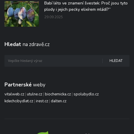
Babí léto ve znamení švestek: Proč jsou tyto
plody i jejich pecky elixírem mládí?“
29.09.2025
Hledat
na zdravě.cz
HLEDAT
Partnerské
weby
vitalweb.cz
|
utulne.cz
|
biochemicka.cz
|
spolubydlo.cz
kdechcibydlet.cz
|
irest.cz
|
dalten.cz