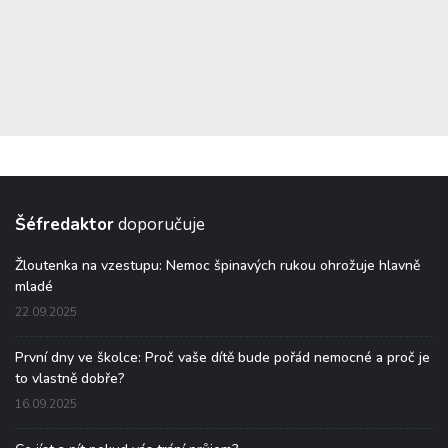
Šéfredaktor
doporučuje
Žloutenka na vzestupu: Nemoc špinavých rukou ohrožuje hlavně
mladé
22.09.2025
První dny ve školce: Proč vaše dítě bude pořád nemocné a proč je
to vlastně dobře?
16.09.2025