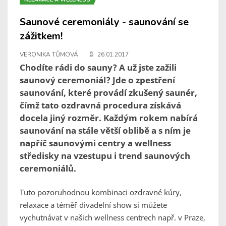
Saunové ceremoniály - saunování se
zážitkem!
VERONIKA TŮMOVÁ
26.01.2017
Chodíte rádi do sauny? A už jste zažili
saunový ceremoniál? Jde o zpestření
saunování, které provádí zkušený saunér,
čímž tato ozdravná procedura získává
docela jiný rozměr. Každým rokem nabírá
saunování na stále větší oblibě a s ním je
napříč saunovými centry a wellness
středisky na vzestupu i trend saunových
ceremoniálů.
Tuto pozoruhodnou kombinaci ozdravné kúry,
relaxace a téměř divadelní show si můžete
vychutnávat v našich wellness centrech např. v Praze,