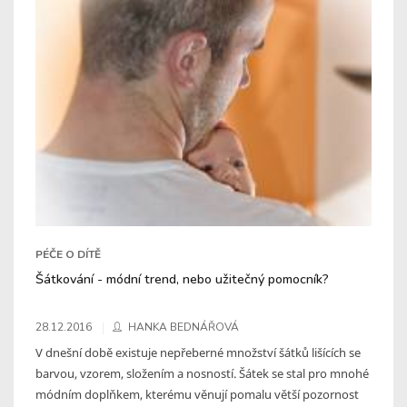
PÉČE O DÍTĚ
Šátkování - módní trend, nebo užitečný pomocník?
28.12.2016
HANKA BEDNÁŘOVÁ
V dnešní době existuje nepřeberné množství šátků lišících se
barvou, vzorem, složením a nosností. Šátek se stal pro mnohé
módním doplňkem, kterému věnují pomalu větší pozornost