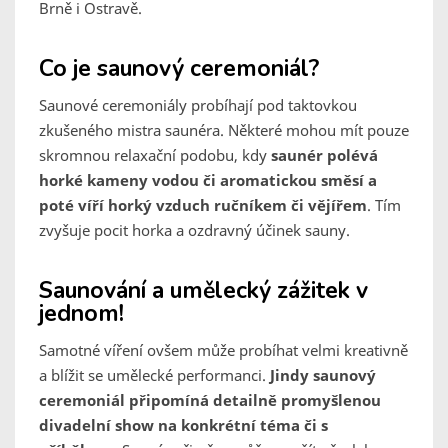
Brně i Ostravě.
Co je saunový ceremoniál?
Saunové ceremoniály probíhají pod taktovkou
zkušeného mistra saunéra. Některé mohou mít pouze
skromnou relaxační podobu, kdy
saunér polévá
horké kameny vodou či aromatickou směsí a
poté víří horký vzduch ručníkem či vějířem
. Tím
zvyšuje pocit horka a ozdravný účinek sauny.
Saunování a umělecký zážitek v
jednom!
Samotné víření ovšem může probíhat velmi kreativně
a blížit se umělecké performanci.
Jindy saunový
ceremoniál připomíná detailně promyšlenou
divadelní show na konkrétní téma či s