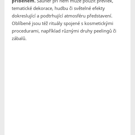
příběhem.
Saunér při něm může použít převlek,
tematické dekorace, hudbu či světelné efekty
dokreslující a podtrhující atmosféru představení.
Oblíbené jsou též rituály spojené s kosmetickými
procedurami, například různými druhy peelingů či
zábalů.