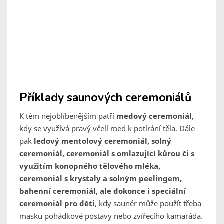
Příklady saunových ceremoniálů
K těm nejoblíbenějším patří
medový ceremoniál
,
kdy se využívá pravý včelí med k potírání těla. Dále
pak
ledový mentolový ceremoniál, solný
ceremoniál, ceremoniál s omlazující kůrou či s
využitím konopného tělového mléka,
ceremoniál s krystaly a solným peelingem,
bahenní ceremoniál, ale dokonce i speciální
ceremoniál pro děti
, kdy saunér může použít třeba
masku pohádkové postavy nebo zvířecího kamaráda.