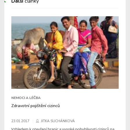
Další
články
NEMOCI A LÉČBA
Zdravotní pojištění cizinců
23.01.2017
JITKA SUCHÁNKOVÁ
Vzhledem k otevření hranic a vysoké pohyblivosti cizinců na