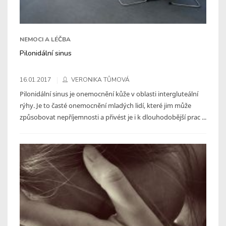
NEMOCI A LÉČBA
Pilonidální sinus
16.01.2017
VERONIKA TŮMOVÁ
Pilonidální sinus je onemocnění kůže v oblasti intergluteální
rýhy. Je to časté onemocnění mladých lidí, které jim může
způsobovat nepříjemnosti a přivést je i k dlouhodobější prac ...