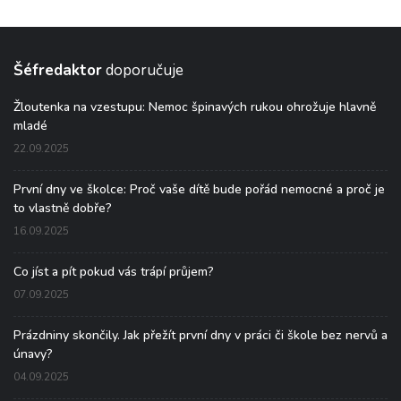
Šéfredaktor
doporučuje
Žloutenka na vzestupu: Nemoc špinavých rukou ohrožuje hlavně
mladé
22.09.2025
První dny ve školce: Proč vaše dítě bude pořád nemocné a proč je
to vlastně dobře?
16.09.2025
Co jíst a pít pokud vás trápí průjem?
07.09.2025
Prázdniny skončily. Jak přežít první dny v práci či škole bez nervů a
únavy?
04.09.2025