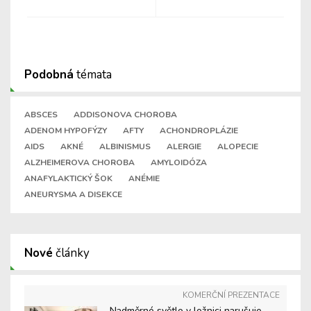
Podobná
témata
ABSCES
ADDISONOVA CHOROBA
ADENOM HYPOFÝZY
AFTY
ACHONDROPLÁZIE
AIDS
AKNÉ
ALBINISMUS
ALERGIE
ALOPECIE
ALZHEIMEROVA CHOROBA
AMYLOIDÓZA
ANAFYLAKTICKÝ ŠOK
ANÉMIE
ANEURYSMA A DISEKCE
Nové
články
KOMERČNÍ PREZENTACE
Nadměrné světlo v ložnici narušuje