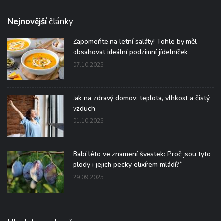
Nejnovější
články
Zapomeňte na letní saláty! Tohle by měl
obsahovat ideální podzimní jídelníček
07.10.2025
Jak na zdravý domov: teplota, vlhkost a čistý
vzduch
01.10.2025
Babí léto ve znamení švestek: Proč jsou tyto
plody i jejich pecky elixírem mládí?“
29.09.2025