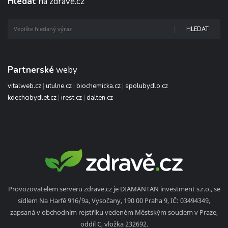
Hledat
na zdravě.cz
HLEDAT
Partnerské
weby
vitalweb.cz
|
utulne.cz
|
biochemicka.cz
|
spolubydlo.cz
kdechcibydlet.cz
|
irest.cz
|
dalten.cz
Provozovatelem serveru zdrave.cz je DIAMANTAN investment s.r.o., se
sídlem Na Harfě 916/9a, Vysočany, 190 00 Praha 9, IČ: 03494349,
zapsaná v obchodním rejstříku vedeném Městským soudem v Praze,
oddíl C, vložka 232692.