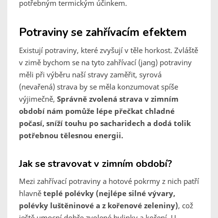
potřebným termickým účinkem.
Potraviny se zahřívacím efektem
Existují potraviny, které zvyšují v těle horkost. Zvláště
v zimě bychom se na tyto zahřívací (jang) potraviny
měli při výběru naší stravy zaměřit, syrová
(nevařená) strava by se měla konzumovat spíše
výjimečně,
Správně zvolená strava v zimním
období nám pomůže lépe přečkat chladné
počasí, sníží touhu po sacharidech a dodá tolik
potřebnou tělesnou energii.
Jak se stravovat v zimním období?
Mezi zahřívací potraviny a hotové pokrmy z nich patří
hlavně
teplé polévky (nejlépe silné vývary,
polévky luštěninové a z kořenové zeleniny)
, což
ještě umocní dobře zvolené bylinky a koření. U