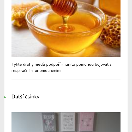
é a
Tyhle druhy medů podpoří imunitu pomohou bojovat s
Nev
respiračními onemocněními
Cu
Další
články