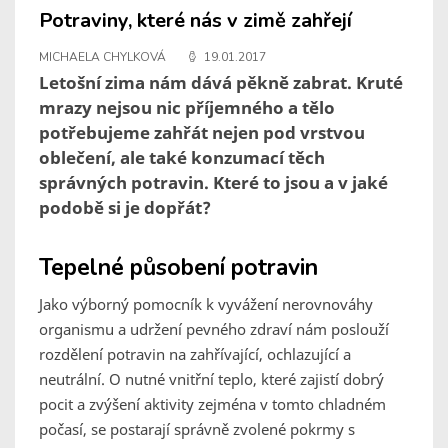
Potraviny, které nás v zimě zahřejí
MICHAELA CHYLKOVÁ
19.01.2017
Letošní zima nám dává pěkně zabrat. Kruté
mrazy nejsou nic příjemného a tělo
potřebujeme zahřát nejen pod vrstvou
oblečení, ale také konzumací těch
správných potravin. Které to jsou a v jaké
podobě si je dopřát?
Tepelné působení potravin
Jako výborný pomocník k vyvážení nerovnováhy
organismu a udržení pevného zdraví nám poslouží
rozdělení potravin na zahřívající, ochlazující a
neutrální. O nutné vnitřní teplo, které zajistí dobrý
pocit a zvýšení aktivity zejména v tomto chladném
počasí, se postarají správně zvolené pokrmy s