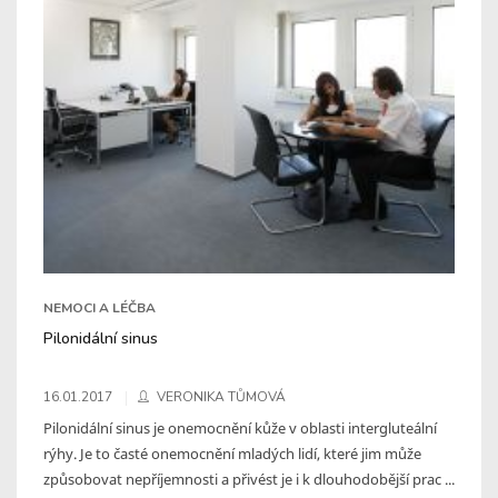
NEMOCI A LÉČBA
Pilonidální sinus
16.01.2017
VERONIKA TŮMOVÁ
Pilonidální sinus je onemocnění kůže v oblasti intergluteální
rýhy. Je to časté onemocnění mladých lidí, které jim může
způsobovat nepříjemnosti a přivést je i k dlouhodobější prac ...