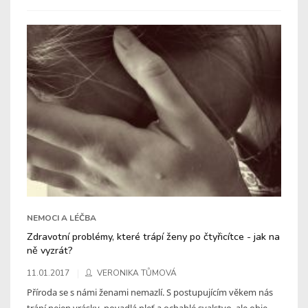
NEMOCI A LÉČBA
Zdravotní problémy, které trápí ženy po čtyřicítce - jak na
ně vyzrát?
11.01.2017
VERONIKA TŮMOVÁ
Příroda se s námi ženami nemazlí. S postupujícím věkem nás
trápí nejen vrásky, povadlá pleť a ochablé svalstvo, ale obje ...