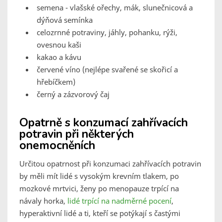
semena - vlašské ořechy, mák, slunečnicová a
dýňová semínka
celozrnné potraviny, jáhly, pohanku, rýži,
ovesnou kaši
kakao a kávu
červené víno (nejlépe svařené se skořicí a
hřebíčkem)
černý a zázvorový čaj
Opatrně s konzumací zahřívacích
potravin při některých
onemocněních
Určitou opatrnost při konzumaci zahřívacích potravin
by měli mít lidé s vysokým krevním tlakem, po
mozkové mrtvici, ženy po menopauze trpící na
návaly horka,
lidé trpící na nadměrné pocení
,
hyperaktivní lidé a ti, kteří se potýkají s častými