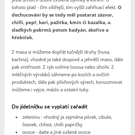
tohoto platí - čím oštřejší, tím vyšší zahřívací efekt.
O
dochucování by se tedy měl postarat zázvor,
chilli, pepř, kari, pažitka, kmín či bazalka, u
sladkých pokrmů potom badyán, skořice a
hřebíček.
Z masa si můžeme dopřát tučnější druhy (husa,
kachna), vhodné je také skopové a jehněčí maso, dále
pak vnitřnosti. Z ryb volíme lososa nebo úhoře. Z
mléčných výrobků sáhneme po kozích a ovčích
produktech, dále pak plísňových sýrech, konzumovat
můžeme i vejce, máslo a ostatní tuky.
Do jídelníčku se vyplatí zařadit
zeleninu - vhodný je zejména pórek, cibule,
česnek, chřest, chilli papričky
ovoce - datle a jiné sušené ovoce