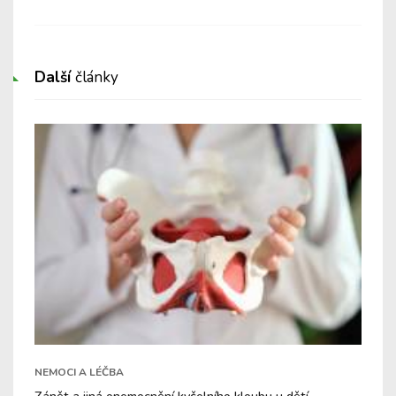
Další
články
NEMOCI A LÉČBA
Zánět a jiná onemocnění kyčelního kloubu u dětí