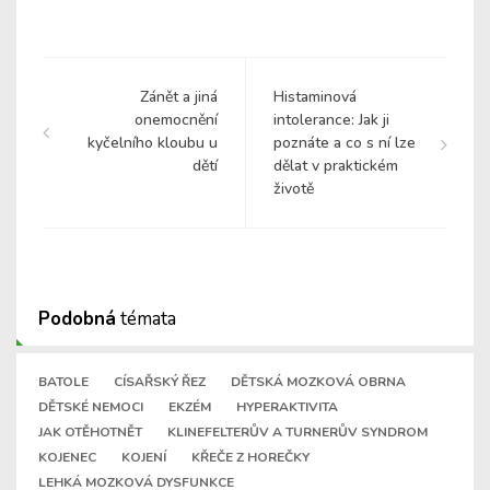
Zánět a jiná
Histaminová
onemocnění
intolerance: Jak ji
kyčelního kloubu u
poznáte a co s ní lze
dětí
dělat v praktickém
životě
Podobná
témata
BATOLE
CÍSAŘSKÝ ŘEZ
DĚTSKÁ MOZKOVÁ OBRNA
DĚTSKÉ NEMOCI
EKZÉM
HYPERAKTIVITA
JAK OTĚHOTNĚT
KLINEFELTERŮV A TURNERŮV SYNDROM
KOJENEC
KOJENÍ
KŘEČE Z HOREČKY
LEHKÁ MOZKOVÁ DYSFUNKCE