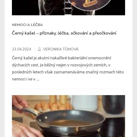
NEMOCI A LÉČBA
Černý kašel – příznaky, léčba, očkování a přeočkování
23.04.2024
VERONIKA TŮMOVÁ
Černý kašel je akutní nakažlivé bakteriální onemocnění
dýchacích cest. Je běžný nejen v rozvojových zemích, v
posledních letech však zaznamenáváme značný rozmach této
nemoci i ve v ...