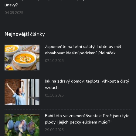
únavy?
04.09.2025
Nejnovější
články
Zapomeňte na letní saláty! Tohle by měl
obsahovat ideální podzimní jídelníček
07.10.2025
Jak na zdravý domov: teplota, vlhkost a čistý
vzduch
01.10.2025
Babí léto ve znamení švestek: Proč jsou tyto
plody i jejich pecky elixírem mládí?“
29.09.2025