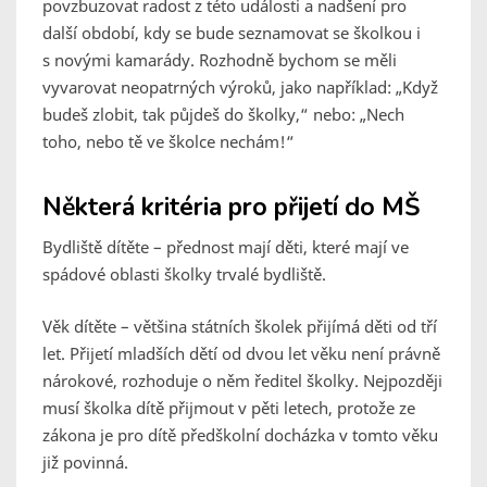
povzbuzovat radost z této události a nadšení pro
další období, kdy se bude seznamovat se školkou i
s novými kamarády. Rozhodně bychom se měli
vyvarovat neopatrných výroků, jako například: „Když
budeš zlobit, tak půjdeš do školky,“ nebo: „Nech
toho, nebo tě ve školce nechám!“
Některá kritéria pro přijetí do MŠ
Bydliště dítěte – přednost mají děti, které mají ve
spádové oblasti školky trvalé bydliště.
Věk dítěte – většina státních školek přijímá děti od tří
let. Přijetí mladších dětí od dvou let věku není právně
nárokové, rozhoduje o něm ředitel školky. Nejpozději
musí školka dítě přijmout v pěti letech, protože ze
zákona je pro dítě předškolní docházka v tomto věku
již povinná.