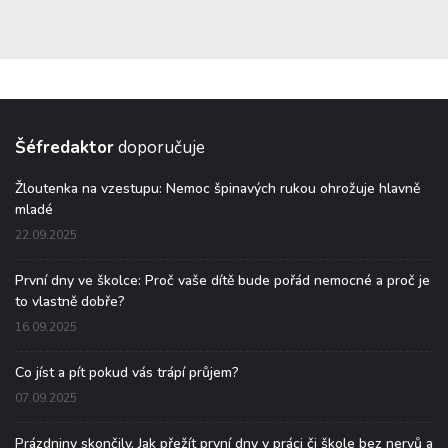
Šéfredaktor
doporučuje
Žloutenka na vzestupu: Nemoc špinavých rukou ohrožuje hlavně
mladé
22.09.2025
První dny ve školce: Proč vaše dítě bude pořád nemocné a proč je
to vlastně dobře?
16.09.2025
Co jíst a pít pokud vás trápí průjem?
07.09.2025
Prázdniny skončily. Jak přežít první dny v práci či škole bez nervů a