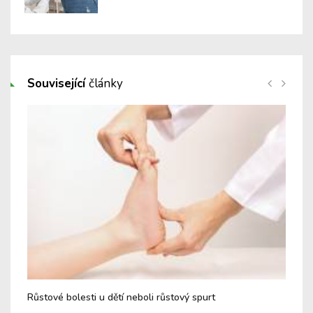
Související
články
Růstové bolesti u dětí neboli růstový spurt
Zpá