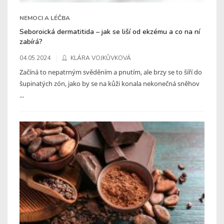
NEMOCI A LÉČBA
Seboroická dermatitida – jak se liší od ekzému a co na ní
zabírá?
04.05.2024
KLÁRA VOJKŮVKOVÁ
Začíná to nepatrným svěděním a pnutím, ale brzy se to šíří do
šupinatých zón, jako by se na kůži konala nekonečná sněhov
...