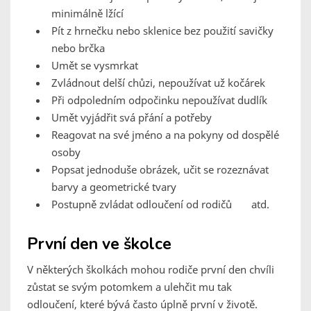
minimálně lžící
Pít z hrnečku nebo sklenice bez použití savičky
nebo brčka
Umět se vysmrkat
Zvládnout delší chůzi, nepoužívat už kočárek
Při odpoledním odpočinku nepoužívat dudlík
Umět vyjádřit svá přání a potřeby
Reagovat na své jméno a na pokyny od dospělé
osoby
Popsat jednoduše obrázek, učit se rozeznávat
barvy a geometrické tvary
Postupně zvládat odloučení od rodičů atd.
První den ve školce
V některých školkách mohou rodiče první den chvíli
zůstat se svým potomkem a ulehčit mu tak
odloučení, které bývá často úplně první v životě.