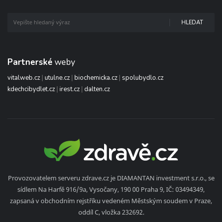
HLEDAT
Partnerské
weby
vitalweb.cz
|
utulne.cz
|
biochemicka.cz
|
spolubydlo.cz
kdechcibydlet.cz
|
irest.cz
|
dalten.cz
Provozovatelem serveru zdrave.cz je DIAMANTAN investment s.r.o., se
sídlem Na Harfě 916/9a, Vysočany, 190 00 Praha 9, IČ: 03494349,
zapsaná v obchodním rejstříku vedeném Městským soudem v Praze,
oddíl C, vložka 232692.