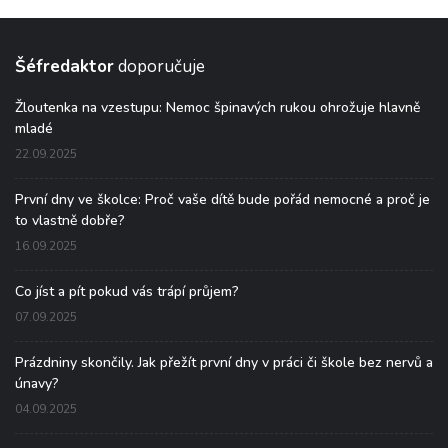
Šéfredaktor
doporučuje
Žloutenka na vzestupu: Nemoc špinavých rukou ohrožuje hlavně
mladé
22.09.2025
První dny ve školce: Proč vaše dítě bude pořád nemocné a proč je
to vlastně dobře?
16.09.2025
Co jíst a pít pokud vás trápí průjem?
07.09.2025
Prázdniny skončily. Jak přežít první dny v práci či škole bez nervů a
únavy?
04.09.2025