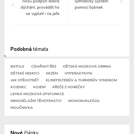
nosu podpoří dobré
lymfatický systém
dýchání, provádět ho
pomocí bylinek
se vyplatí i na jaře
Podobná
témata
BATOLE
CÍSAŘSKÝ ŘEZ
DĚTSKÁ MOZKOVÁ OBRNA
DĚTSKÉ NEMOCI
EKZÉM
HYPERAKTIVITA
JAK OTĚHOTNĚT
KLINEFELTERŮV A TURNERŮV SYNDROM
KOJENEC
KOJENÍ
KŘEČE Z HOREČKY
LEHKÁ MOZKOVÁ DYSFUNKCE
MIMODĚLOŽNÍ TĚHOTENSTVÍ
MONONUKLEÓZA
MOUČNIVKA
Nové
články