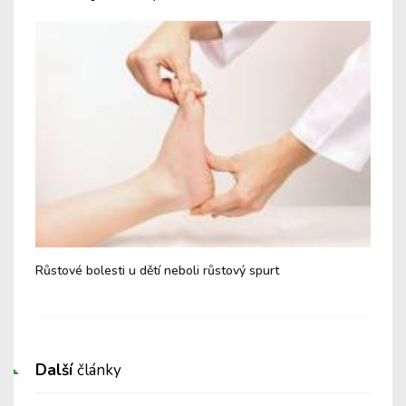
Růstové bolesti u dětí neboli růstový spurt
Zpá
Další
články