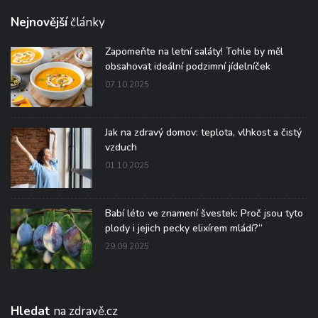
Nejnovější
články
Zapomeňte na letní saláty! Tohle by měl
obsahovat ideální podzimní jídelníček
07.10.2025
Jak na zdravý domov: teplota, vlhkost a čistý
vzduch
01.10.2025
Babí léto ve znamení švestek: Proč jsou tyto
plody i jejich pecky elixírem mládí?“
29.09.2025
Hledat
na zdravě.cz