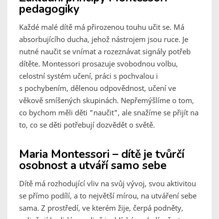
pedagogiky
Každé malé dítě má přirozenou touhu učit se. Má
absorbujícího ducha, jehož nástrojem jsou ruce. Je
nutné naučit se vnímat a rozeznávat signály potřeb
dítěte. Montessori prosazuje svobodnou volbu,
celostní systém učení, práci s pochvalou i
s pochybením, dělenou odpovědnost, učení ve
věkově smíšených skupinách. Nepřemýšlíme o tom,
co bychom měli děti "naučit", ale snažíme se přijít na
to, co se děti potřebují dozvědět o světě.
Maria Montessori ­– dítě je tvůrčí
osobnost a utváří samo sebe
Dítě má rozhodující vliv na svůj vývoj, svou aktivitou
se přímo podílí, a to největší mírou, na utváření sebe
sama. Z prostředí, ve kterém žije, čerpá podněty,