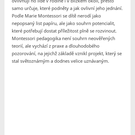
ovlivňují ho lidé v rodině i v blízkém okolí, přesto
samo určuje, které podněty a jak ovlivní jeho jednání.
Podle Marie Montessori se dítě nerodí jako
nepopsaný list papíru, ale jako souhrn potencialit,
které potřebují dostat příležitost plně se rozvinout.
Montessori pedagogika není souhrn neověřených
teorií, ale vychází z praxe a dlouhodobého
pozorování, na jejichž základě vznikl projekt, který se
stal světoznámým a dodnes velice uznávaným.