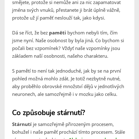
smějete, protože si nemůže ani za nic zapamatovat
jména svých vnuků, přestanete ji brát úplně vážně,
protože už jí paměť neslouží tak, jako kdysi.
Dá se říct, že bez
paměti
bychom nebyli tím, čím
jsme nyní. Naše osobnost by byla jiná. Co bychom si
počali bez vzpomínek? Vždyť naše vzpomínky jsou
základem naší osobnosti, našeho charakteru.
S pamětí to není tak jednoduché, jak by se na první
pohled možná mohlo zdát. Je totiž nezbytně nutné,
aby proběhlo obrovské množství dějů v jednotlivých
neuronech, ale samozřejmě i v mozku jako celku.
Co způsobuje stárnutí?
Stárnutí
je samozřejmě přirozeným procesem,
bohužel i naše paměť prochází tímto procesem. Stále