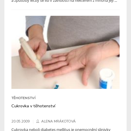
a způsoby léčby se liší v závislosti na některém z mnoha její ...
TĚHOTENSTVÍ
Cukrovka v těhotenství
20.05.2009
ALENA MRÁKOTOVÁ
Cukrovka neboli diabetes mellitus je onemocnění slinivky