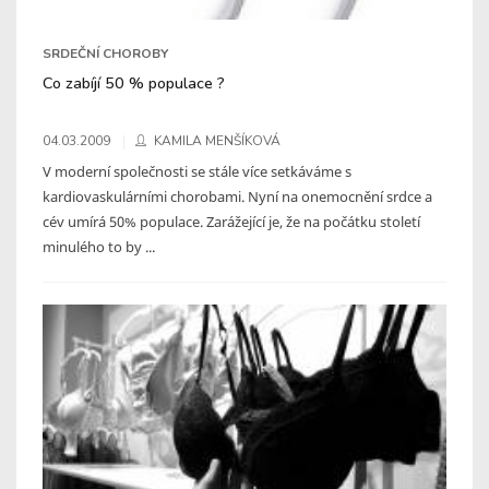
SRDEČNÍ CHOROBY
Co zabíjí 50 % populace ?
04.03.2009
KAMILA MENŠÍKOVÁ
V moderní společnosti se stále více setkáváme s
kardiovaskulárními chorobami. Nyní na onemocnění srdce a
cév umírá 50% populace. Zarážející je, že na počátku století
minulého to by ...