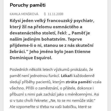
Poruchy paměti
KAMILA MENŠÍKOVÁ
11.11.2008
Kdysi jeden velký francouzský psychiatr,
který žil na přelomu osmnáctého a
devatenáctého století, řekl: „ Paměť je
naším jediným bohatstvím. Teprve
přijdeme-li o ni, stanou se z nás skuteční
žebráci.“ Jeho jméno bylo Jean Etienne
Dominique Esquirol.
Posledních několik letech výzkumů prokázalo, že
paměť není jednotnou funkcí.
Lékaři
každodenně
sledují příběhy pacientů, kterým
ztráta paměti
vzala
všechno. Přišli o zaměstnání, o přátele, dokonce i
příbuzní s nimi pak zachází jako s méněcennými. Asi
si v tuto chvíli řeknete: „Ne, to se mi nemůže stát:“
Ale vzpomeňte si třeba na vaši babičku, které se