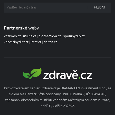
HLEDAT
Partnerské
weby
vitalweb.cz
|
utulne.cz
|
biochemicka.cz
|
spolubydlo.cz
kdechcibydlet.cz
|
irest.cz
|
dalten.cz
Provozovatelem serveru zdrave.cz je DIAMANTAN investment s.r.o., se
sídlem Na Harfě 916/9a, Vysočany, 190 00 Praha 9, IČ: 03494349,
zapsaná v obchodním rejstříku vedeném Městským soudem v Praze,
oddíl C, vložka 232692.