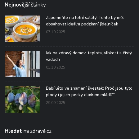
Nejnovější
články
Zapomeňte na letní saláty! Tohle by měl
obsahovat ideální podzimní jídelníček
07.10.2025
Jak na zdravý domov: teplota, vlhkost a čistý
vzduch
01.10.2025
Babí léto ve znamení švestek: Proč jsou tyto
plody i jejich pecky elixírem mládí?“
29.09.2025
Hledat
na zdravě.cz