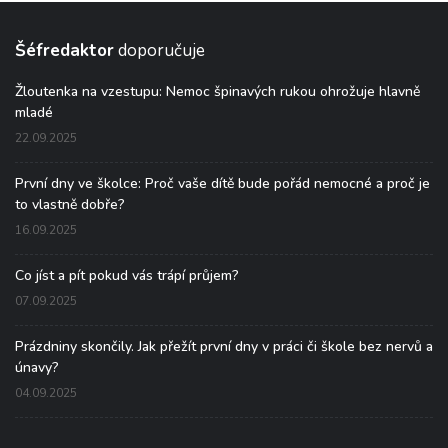
Šéfredaktor
doporučuje
Žloutenka na vzestupu: Nemoc špinavých rukou ohrožuje hlavně
mladé
22.09.2025
První dny ve školce: Proč vaše dítě bude pořád nemocné a proč je
to vlastně dobře?
16.09.2025
Co jíst a pít pokud vás trápí průjem?
07.09.2025
Prázdniny skončily. Jak přežít první dny v práci či škole bez nervů a
únavy?
04.09.2025