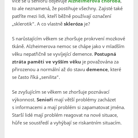
více se u seniorů objevuje
Alzheimerova choroba
,
to ale neznamená, že postihuje všechny. Zajisté také
patříte mezi lidi, kteří běžně používají označení
„sklerotik“. A co vlastně
skleróza
je?
S narůstajícím věkem se zhoršuje prokrvení mozkové
tkáně. Alzheimerova nemoc se chápe jako v mladším
věku nepatřičně se vyvíjející demence.
Postupná
ztráta paměti ve vyšším věku
je považována za
přirozenou a normální až do stavu
demence
, které
se často říká „senilita“.
Se zvyšujícím se věkem se zhoršuje poznávací
výkonnost.
Senioři
mají větší problémy zacházet
s informacemi a mají problém si zapamatovat jména.
Starší lidé mají problém reagovat na nové situace,
hůře se soustředí a vyhýbají se riskantním situacím.