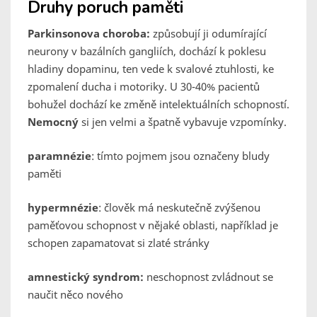
Druhy poruch paměti
Parkinsonova choroba:
způsobují ji odumírající
neurony v bazálních gangliích, dochází k poklesu
hladiny dopaminu, ten vede k svalové ztuhlosti, ke
zpomalení ducha i motoriky. U 30-40% pacientů
bohužel dochází ke změně intelektuálních schopností.
Nemocný
si jen velmi a špatně vybavuje vzpomínky.
paramnézie
: tímto pojmem jsou označeny bludy
paměti
hypermnézie
: člověk má neskutečně zvýšenou
paměťovou schopnost v nějaké oblasti, například je
schopen zapamatovat si zlaté stránky
amnestický syndrom:
neschopnost zvládnout se
naučit něco nového