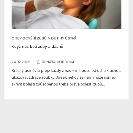
ONEMOCNĚNÍ ZUBŮ A DUTINY ÚSTNÍ
Když nás bolí zuby a dásně
24.02.2009
RENÁTA VORBOVÁ
Krásný úsměv si přeje každý z nás – mít pusu od ucha k uchu a
ukazovat zdravé zoubky. Avšak někdy se nám může úsměv
zkřivit bolestí způsobenou třeba právě bolestí zubů…