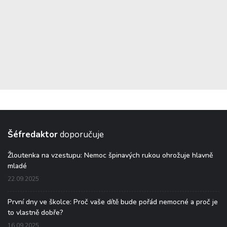
Šéfredaktor
doporučuje
Žloutenka na vzestupu: Nemoc špinavých rukou ohrožuje hlavně
mladé
22.09.2025
První dny ve školce: Proč vaše dítě bude pořád nemocné a proč je
to vlastně dobře?
16.09.2025