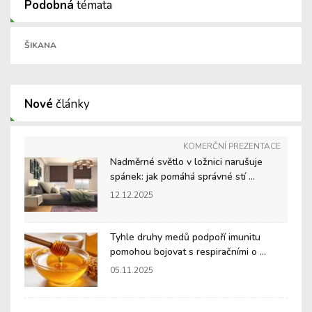
Podobná
témata
ŠIKANA
Nové
články
KOMERČNÍ PREZENTACE
Nadměrné světlo v ložnici narušuje
spánek: jak pomáhá správné stí ...
12.12.2025
Tyhle druhy medů podpoří imunitu
pomohou bojovat s respiračními o ...
05.11.2025