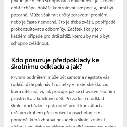
pokud jde o jeho schopnosti a dovedností, je šikovné,
dobře chápe, dokáže kontrolovat své pocity, umí být
pozorné. Může však mít určitý zdravotní problém,
nebo je často nemocné. I to je třeba zvážit, popřípadě
prokonzultovat s odborníky. Začátek školy je v
každém případě pro dítě zátěž, kterou by mělo být
schopno zvládnout.
Kdo posuzuje předpoklady ke
školnímu odkladu a jak?
Prvním podnětem může být samotná nejistota vás
rodičů, dále pak návrh učitelky v mateřské školce,
která dítě zná, ví, jak pracuje, jak se chová ve školním
prostředí a v kolektivu dětí. Při žádosti o odklad
školní docházky je pak nutné projít konzultací a
určitým druhem přezkoušení v psychologické
poradně, která zhotoví posudek o školní zralosti
dítěte. Není třeba se ničeho bát a dítě stresovat, nejde