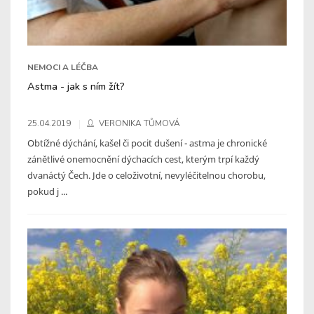
NEMOCI A LÉČBA
Astma - jak s ním žít?
25.04.2019
VERONIKA TŮMOVÁ
Obtížné dýchání, kašel či pocit dušení - astma je chronické
zánětlivé onemocnění dýchacích cest, kterým trpí každý
dvanáctý Čech. Jde o celoživotní, nevyléčitelnou chorobu,
pokud j ...