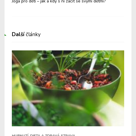
ní
Jóga pro děti – jak a kdy s ní začít se svými dětmi?
Mát
Nen
Další
články
HUBNUTÍ, DIETA A ZDRAVÁ STRAVA