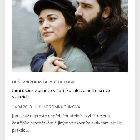
DUŠEVNÍ ZDRAVÍ A PSYCHOLOGIE
Jarní úklid? Začněte v šatníku, ale zameťte si i ve
vztazích!
14.04.2019
VERONIKA TŮMOVÁ
Jaro je už naprosto nepřehlédnutelné a vybízí nejen k
častějším procházkám či jiným venkovním aktivitám, ale i k
praktic ...