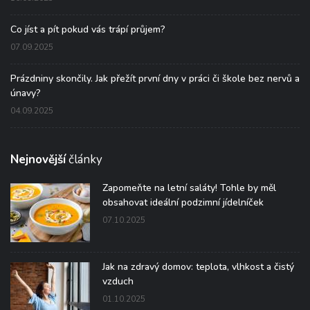
Co jíst a pít pokud vás trápí průjem?
07.09.2025
Prázdniny skončily. Jak přežít první dny v práci či škole bez nervů a
únavy?
04.09.2025
Nejnovější
články
Zapomeňte na letní saláty! Tohle by měl
obsahovat ideální podzimní jídelníček
07.10.2025
Jak na zdravý domov: teplota, vlhkost a čistý
vzduch
01.10.2025