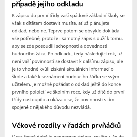
případě jejího odkladu
K zápisu do první třídy vaší spádové základní školy se
však s dítětem dostavit musíte, ať už plánujete
odklad, nebo ne. Teprve potom se obvykle dokládá
vše potřebné, protože i samotný zápis slouží k tomu,
aby se zde posoudili schopnosti a dovednosti
budoucího žáka. Po odkladu, tedy následující rok, už
není vaší povinností se dostavit k dalšímu zápisu, ale
je to vhodné kvůli získání aktuálních informací o
škole a také k seznámení budoucího žáčka se svým
učitelem. Je možné požádat o odklad ještě do konce
prvního pololetí ve školním roce, kdy už dítě do první
třídy nastoupilo a ukázalo se, že povinnosti s tím
spojené z nějakého důvodu nezvládá.
Věkové rozdíly v řadách prvňáčků
V současné době je neopomenutelnou realitou, že do