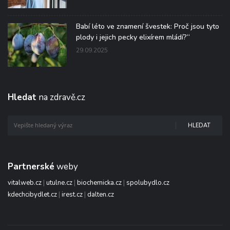
Babí léto ve znamení švestek: Proč jsou tyto
plody i jejich pecky elixírem mládí?“
29.09.2025
Hledat
na zdravě.cz
HLEDAT
Partnerské
weby
vitalweb.cz
|
utulne.cz
|
biochemicka.cz
|
spolubydlo.cz
kdechcibydlet.cz
|
irest.cz
|
dalten.cz