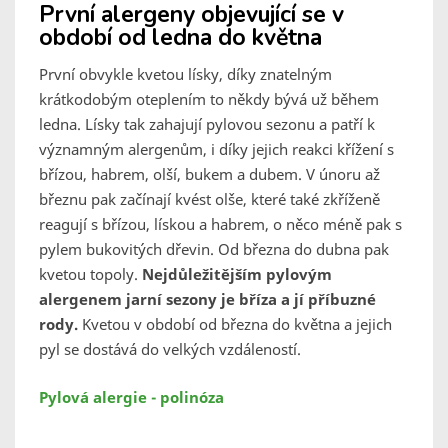
První alergeny objevující se v
období od ledna do května
První obvykle kvetou lísky, díky znatelným
krátkodobým oteplením to někdy bývá už během
ledna. Lísky tak zahajují pylovou sezonu a patří k
významným alergenům, i díky jejich reakci křížení s
břízou, habrem, olší, bukem a dubem. V únoru až
březnu pak začínají kvést olše, které také zkříženě
reagují s břízou, lískou a habrem, o něco méně pak s
pylem bukovitých dřevin. Od března do dubna pak
kvetou topoly.
Nejdůležitějším pylovým
alergenem jarní sezony je bříza a jí příbuzné
rody.
Kvetou v období od března do května a jejich
pyl se dostává do velkých vzdáleností.
Pylová alergie - polinóza