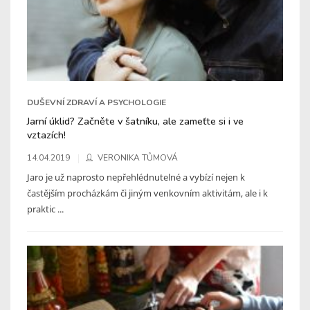
DUŠEVNÍ ZDRAVÍ A PSYCHOLOGIE
Jarní úklid? Začněte v šatníku, ale zameťte si i ve
vztazích!
14.04.2019
VERONIKA TŮMOVÁ
Jaro je už naprosto nepřehlédnutelné a vybízí nejen k
častějším procházkám či jiným venkovním aktivitám, ale i k
praktic ...