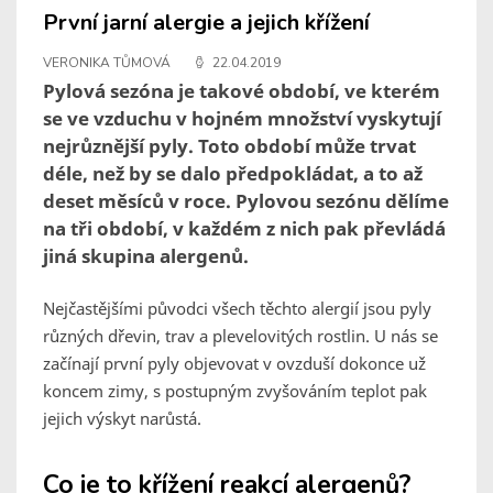
První jarní alergie a jejich křížení
VERONIKA TŮMOVÁ
22.04.2019
Pylová sezóna je takové období, ve kterém
se ve vzduchu v hojném množství vyskytují
nejrůznější pyly. Toto období může trvat
déle, než by se dalo předpokládat, a to až
deset měsíců v roce. Pylovou sezónu dělíme
na tři období, v každém z nich pak převládá
jiná skupina alergenů.
Nejčastějšími původci všech těchto alergií jsou pyly
různých dřevin, trav a plevelovitých rostlin. U nás se
začínají první pyly objevovat v ovzduší dokonce už
koncem zimy, s postupným zvyšováním teplot pak
jejich výskyt narůstá.
Co je to křížení reakcí alergenů?