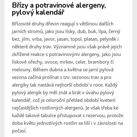
Břízy a potravinové alergeny,
pylový kalendář
Břízovité druhy dřevin reagují s většinou dalších
jarních stromů, jako jsou lísky, dub, buk, lípa, černý
bez, jilm, vrba, javor, jasan, topol, platan, pelyněk i
některé druhy trav. Významné jsou však právě jejich
zkřížené reakce s potravinovými alergeny, jako jsou
lískové ořechy, ovoce, mrkev, celer, brambory či
melouny. Během dubna a května se jarní pylová
sezona začíná prolínat s tzv. sezonou trav a pro
alergiky tak nastává nejhorší období v roce. Každý
pylový alergik by měl znát a brát v úvahu pylový
kalendář, což je celoroční přehled období kvetení
nejčastějších rostlinných alergenů. Je však třeba ke
každé takové tabulce přistupovat s rezervou, protože
doba květu jednotlivých rostlin se liší i v závislosti na
počasí.