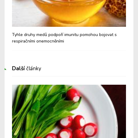
é a
Tyhle druhy medů podpoří imunitu pomohou bojovat s
Nev
respiračními onemocněními
Cu
Další
články