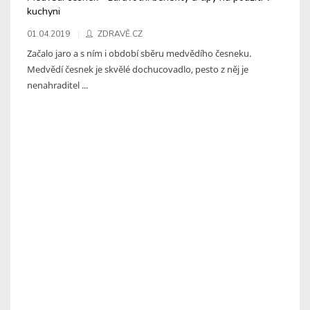
kuchyni
01.04.2019
ZDRAVĚ.CZ
Začalo jaro a s ním i období sběru medvědího česneku.
Medvědí česnek je skvělé dochucovadlo, pesto z něj je
nenahraditel ...