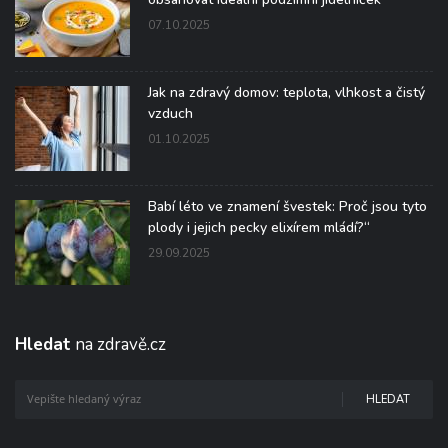
07.10.2025
Jak na zdravý domov: teplota, vlhkost a čistý
vzduch
01.10.2025
Babí léto ve znamení švestek: Proč jsou tyto
plody i jejich pecky elixírem mládí?“
29.09.2025
Hledat
na zdravě.cz
HLEDAT