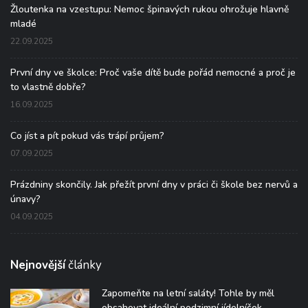
Žloutenka na vzestupu: Nemoc špinavých rukou ohrožuje hlavně
mladé
22.09.2025
První dny ve školce: Proč vaše dítě bude pořád nemocné a proč je
to vlastně dobře?
16.09.2025
Co jíst a pít pokud vás trápí průjem?
07.09.2025
Prázdniny skončily. Jak přežít první dny v práci či škole bez nervů a
únavy?
04.09.2025
Nejnovější
články
Zapomeňte na letní saláty! Tohle by měl
obsahovat ideální podzimní jídelníček