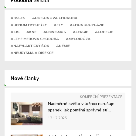
Podobná
témata
ABSCES
ADDISONOVA CHOROBA
ADENOM HYPOFÝZY
AFTY
ACHONDROPLÁZIE
AIDS
AKNÉ
ALBINISMUS
ALERGIE
ALOPECIE
ALZHEIMEROVA CHOROBA
AMYLOIDÓZA
ANAFYLAKTICKÝ ŠOK
ANÉMIE
ANEURYSMA A DISEKCE
Nové
články
KOMERČNÍ PREZENTACE
Nadměrné světlo v ložnici narušuje
spánek: jak pomáhá správné stí ...
12.12.2025