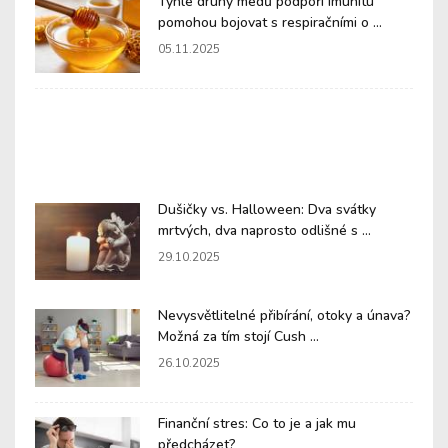
Tyhle druhy medů podpoří imunitu
pomohou bojovat s respiračními o ...
05.11.2025
Dušičky vs. Halloween: Dva svátky
mrtvých, dva naprosto odlišné s ...
29.10.2025
Nevysvětlitelné přibírání, otoky a únava?
Možná za tím stojí Cush ...
26.10.2025
Finanční stres: Co to je a jak mu
předcházet?