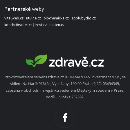
Partnerské
weby
vitalweb.cz
|
utulne.cz
|
biochemicka.cz
|
spolubydlo.cz
kdechcibydlet.cz
|
irest.cz
|
dalten.cz
Provozovatelem serveru zdrave.cz je DIAMANTAN investment s.r.o., se
sídlem Na Harfě 916/9a, Vysočany, 190 00 Praha 9, IČ: 03494349,
zapsaná v obchodním rejstříku vedeném Městským soudem v Praze,
oddíl C, vložka 232692.