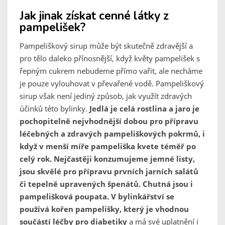
Jak jinak získat cenné látky z
pampelišek?
Pampeliškový sirup může být skutečně zdravější a
pro tělo daleko přínosnější, když květy pampelišek s
řepným cukrem nebudeme přímo vařit, ale necháme
je pouze vylouhovat v převařené vodě. Pampeliškový
sirup však není jediný způsob, jak využít zdravých
účinků této bylinky.
Jedlá je celá rostlina a jaro je
pochopitelně nejvhodnější dobou pro přípravu
léčebných a zdravých pampeliškových pokrmů, i
když v menší míře pampeliška kvete téměř po
celý rok. Nejčastěji konzumujeme jemné listy,
jsou skvělé pro přípravu prvních jarních salátů
či tepelně upravených špenátů. Chutná jsou i
pampelišková poupata. V bylinkářství se
používá kořen pampelišky, který je vhodnou
součástí léčby pro diabetiky
a má své uplatnění i