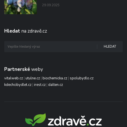
29.09.2025
Hledat
na zdravě.cz
HLEDAT
Partnerské
weby
vitalweb.cz
|
utulne.cz
|
biochemicka.cz
|
spolubydlo.cz
kdechcibydlet.cz
|
irest.cz
|
dalten.cz