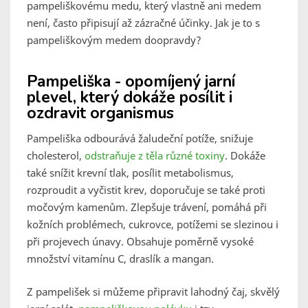
pampeliškovému medu, který vlastně ani medem
není, často připisují až zázračné účinky. Jak je to s
pampeliškovým medem doopravdy?
Pampeliška - opomíjený jarní
plevel, který dokáže posílit i
ozdravit organismus
Pampeliška odbourává žaludeční potíže, snižuje
cholesterol,
odstraňuje z těla různé toxiny
. Dokáže
také snížit krevní tlak, posílit metabolismus,
rozproudit a vyčistit krev, doporučuje se také proti
močovým kamenům. Zlepšuje trávení, pomáhá při
kožních problémech, cukrovce, potížemi se slezinou i
při projevech únavy. Obsahuje poměrně vysoké
množství vitamínu C, draslík a mangan.
Z pampelišek si můžeme připravit lahodný čaj, skvělý