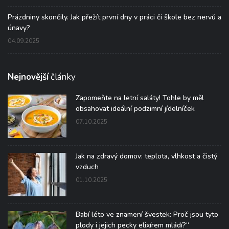
Prázdniny skončily. Jak přežít první dny v práci či škole bez nervů a
únavy?
04.09.2025
Nejnovější
články
Zapomeňte na letní saláty! Tohle by měl
obsahovat ideální podzimní jídelníček
07.10.2025
Jak na zdravý domov: teplota, vlhkost a čistý
vzduch
01.10.2025
Babí léto ve znamení švestek: Proč jsou tyto
plody i jejich pecky elixírem mládí?“