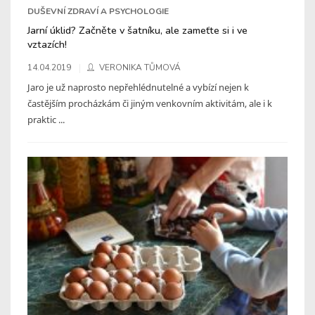
DUŠEVNÍ ZDRAVÍ A PSYCHOLOGIE
Jarní úklid? Začněte v šatníku, ale zameťte si i ve
vztazích!
14.04.2019
VERONIKA TŮMOVÁ
Jaro je už naprosto nepřehlédnutelné a vybízí nejen k
častějším procházkám či jiným venkovním aktivitám, ale i k
praktic ...