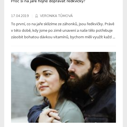
Proč si na jaře hojně dopřávat ředkvičky?
17.04.2019
VERONIKA TŮMOVÁ
To první, co na jaře sklízíme ze záhonků, jsou ředkvičky. Právě
v této době, kdy jsme po zimě unavení a naše tělo potřebuje
zásobit bohatou dávkou vitamínů, bychom měli využít každ ...