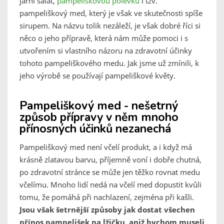
jarní salát,
pampeliškovou polévku
i tzv.
pampeliškový med, který je však ve skutečnosti spíše
sirupem. Na názvu tolik nezáleží, je však dobré říci si
něco o jeho přípravě, která nám může pomoci i s
utvořením si vlastního názoru na zdravotní účinky
tohoto pampeliškového medu. Jak jsme už zmínili, k
jeho výrobě se používají pampeliškové květy.
Pampeliškový med - nešetrný
způsob přípravy v něm mnoho
přínosných účinků nezanechá
Pampeliškový med není včelí produkt, a i když má
krásně zlatavou barvu, příjemně voní i dobře chutná,
po zdravotní stránce se může jen těžko rovnat medu
včelímu. Mnoho lidí nedá na včelí med dopustit kvůli
tomu, že pomáhá při nachlazení, zejména při kašli.
Jsou však šetrnější způsoby jak dostat všechen
přínos pampelišek na lžičku, aniž bychom museli