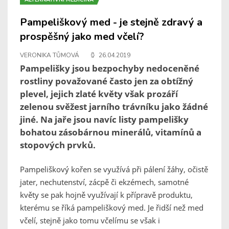
Pampeliškový med - je stejně zdravý a
prospěšný jako med včelí?
VERONIKA TŮMOVÁ
26.04.2019
Pampelišky jsou bezpochyby nedoceněné
rostliny považované často jen za obtížný
plevel, jejich zlaté květy však prozáří
zelenou svěžest jarního trávníku jako žádné
jiné. Na jaře jsou navíc listy pampelišky
bohatou zásobárnou minerálů, vitamínů a
stopových prvků.
Pampeliškový kořen se využívá při pálení žáhy, očistě
jater, nechutenství, zácpě či ekzémech, samotné
květy se pak hojně využívají k přípravě produktu,
kterému se říká pampeliškový med. Je řidší než med
včelí, stejně jako tomu včelímu se však i