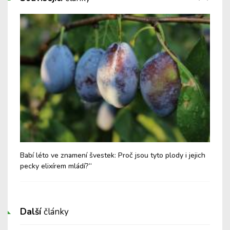
i
Babí léto ve znamení švestek: Proč jsou tyto plody i jejich
Med
pecky elixírem mládí?“
Další
články