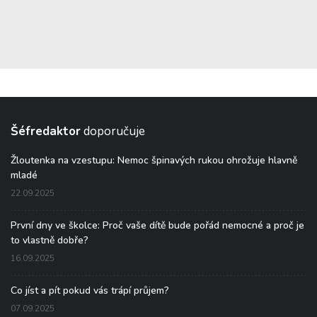
Šéfredaktor
doporučuje
Žloutenka na vzestupu: Nemoc špinavých rukou ohrožuje hlavně
mladé
22.09.2025
První dny ve školce: Proč vaše dítě bude pořád nemocné a proč je
to vlastně dobře?
16.09.2025
Co jíst a pít pokud vás trápí průjem?
07.09.2025