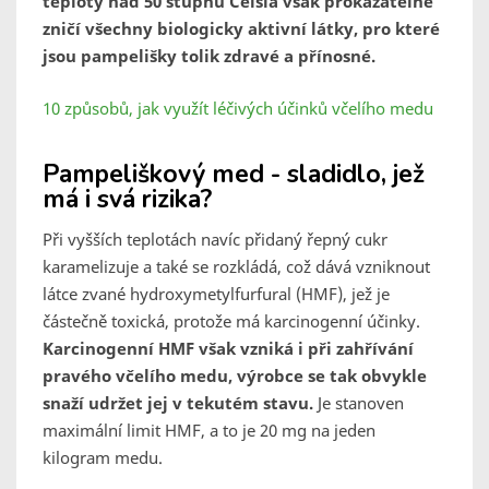
teploty nad 50 stupňů Celsia však prokazatelně
zničí všechny biologicky aktivní látky, pro které
jsou pampelišky tolik zdravé a přínosné.
10 způsobů, jak využít léčivých účinků včelího medu
Pampeliškový med - sladidlo, jež
má i svá rizika?
Při vyšších teplotách navíc přidaný řepný cukr
karamelizuje a také se rozkládá, což dává vzniknout
látce zvané hydroxymetylfurfural (HMF), jež je
částečně toxická, protože má karcinogenní účinky.
Karcinogenní HMF však vzniká i při zahřívání
pravého včelího medu, výrobce se tak obvykle
snaží udržet jej v tekutém stavu.
Je stanoven
maximální limit HMF, a to je 20 mg na jeden
kilogram medu.