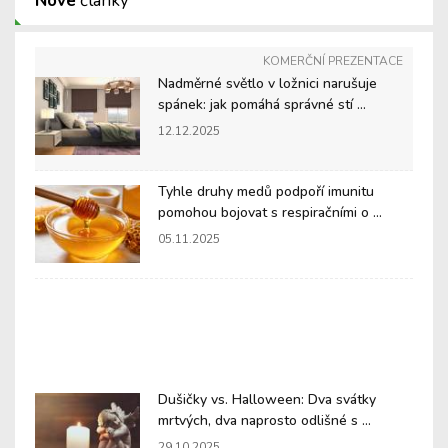
Nové
články
KOMERČNÍ PREZENTACE
Nadměrné světlo v ložnici narušuje
spánek: jak pomáhá správné stí ...
12.12.2025
Tyhle druhy medů podpoří imunitu
pomohou bojovat s respiračními o ...
05.11.2025
Dušičky vs. Halloween: Dva svátky
mrtvých, dva naprosto odlišné s ...
29.10.2025