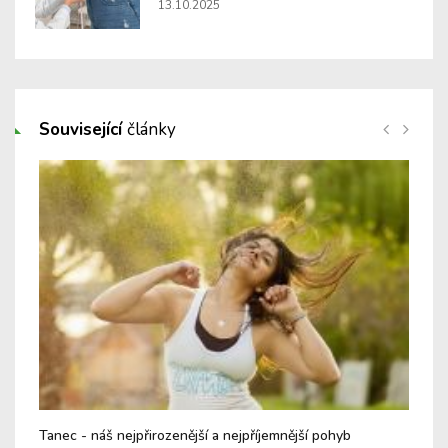
13.10.2025
Související
články
Tanec - náš nejpřirozenější a nejpříjemnější pohyb
Twe