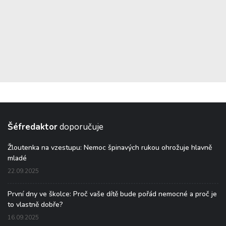
Šéfredaktor
doporučuje
Žloutenka na vzestupu: Nemoc špinavých rukou ohrožuje hlavně
mladé
22.09.2025
První dny ve školce: Proč vaše dítě bude pořád nemocné a proč je
to vlastně dobře?
16.09.2025