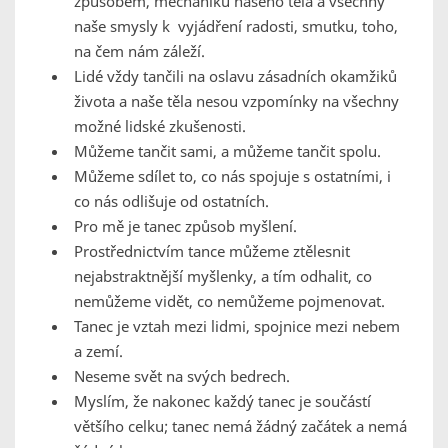
způsobem, mechaniku našeho těla a všechny
naše smysly k vyjádření radosti, smutku, toho,
na čem nám záleží.
Lidé vždy tančili na oslavu zásadních okamžiků
života a naše těla nesou vzpomínky na všechny
možné lidské zkušenosti.
Můžeme tančit sami, a můžeme tančit spolu.
Můžeme sdílet to, co nás spojuje s ostatními, i
co nás odlišuje od ostatních.
Pro mě je tanec způsob myšlení.
Prostřednictvím tance můžeme ztělesnit
nejabstraktnější myšlenky, a tím odhalit, co
nemůžeme vidět, co nemůžeme pojmenovat.
Tanec je vztah mezi lidmi, spojnice mezi nebem
a zemí.
Neseme svět na svých bedrech.
Myslím, že nakonec každý tanec je součástí
většího celku; tanec nemá žádný začátek a nemá