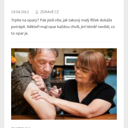
19.04.2012
ZDRAVĚ.CZ
Trpíte na opary? Pak jistě víte, jak takový malý flíček dokáže
potrápit. Někteří mají opar každou chvíli, jiní téměř nevědí, co
to opar je.