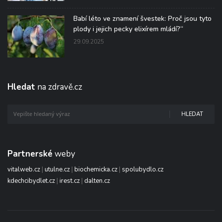
Babí léto ve znamení švestek: Proč jsou tyto
plody i jejich pecky elixírem mládí?“
29.09.2025
Hledat
na zdravě.cz
HLEDAT
Partnerské
weby
vitalweb.cz
|
utulne.cz
|
biochemicka.cz
|
spolubydlo.cz
kdechcibydlet.cz
|
irest.cz
|
dalten.cz