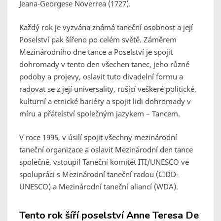
Jeana-Georgese Noverrea (1727).
Každý rok je vyzvána známá taneční osobnost a její
Poselství pak šířeno po celém světě. Záměrem
Mezinárodního dne tance a Poselství je spojit
dohromady v tento den všechen tanec, jeho různé
podoby a projevy, oslavit tuto divadelní formu a
radovat se z její universality, rušící veškeré politické,
kulturní a etnické bariéry a spojit lidi dohromady v
míru a přátelství společným jazykem – Tancem.
V roce 1995, v úsilí spojit všechny mezinárodní
taneční organizace a oslavit Mezinárodní den tance
společně, vstoupil Taneční komitét ITI/UNESCO ve
spolupráci s Mezinárodní taneční radou (CIDD-
UNESCO) a Mezinárodní taneční aliancí (WDA).
Tento rok šíří poselství Anne Teresa De