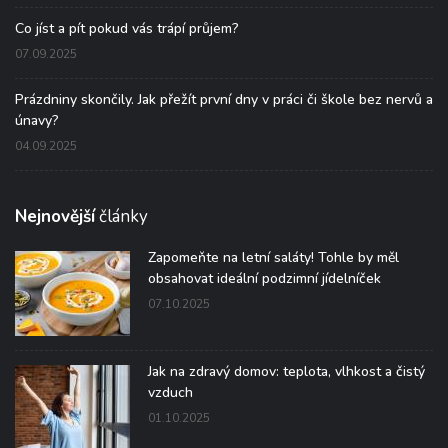
Co jíst a pít pokud vás trápí průjem?
07.09.2025
Prázdniny skončily. Jak přežít první dny v práci či škole bez nervů a
únavy?
04.09.2025
Nejnovější
články
Zapomeňte na letní saláty! Tohle by měl
obsahovat ideální podzimní jídelníček
07.10.2025
Jak na zdravý domov: teplota, vlhkost a čistý
vzduch
01.10.2025