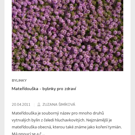
BYLINKY
Mateřídouška - bylinky pro zdraví
20.04.2011
ZUZANA ŠIMÍKOVÁ
Mateřídouška je souborný název pro mnoho druhů
vytrvalých bylin z čeledi hluchavkovitých. Nejznámější je
mateřídouška obecná, kterou také známe jako koření tymián.
Má pnoucí se a č ...