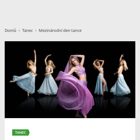
Domů
Tanec
Mezinárodní den tance
TANEC