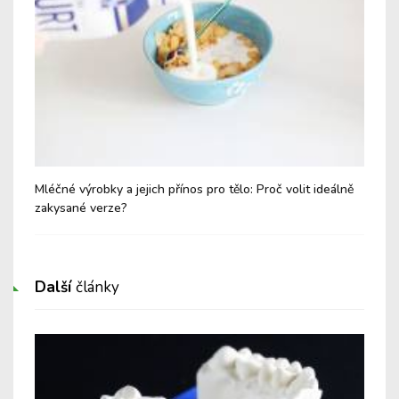
 v
Mléčné výrobky a jejich přínos pro tělo: Proč volit ideálně
Úno
zakysané verze?
pe
Další
články