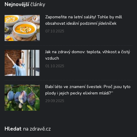
Nejnovější
články
Zapomeňte na letní saláty! Tohle by měl
obsahovat ideální podzimní jídelníček
07.10.2025
Jak na zdravý domov: teplota, vlhkost a čistý
vzduch
01.10.2025
Babí léto ve znamení švestek: Proč jsou tyto
plody i jejich pecky elixírem mládí?“
29.09.2025
Hledat
na zdravě.cz