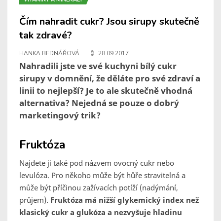
Čím nahradit cukr? Jsou sirupy skutečně
tak zdravé?
HANKA BEDNÁŘOVÁ
28.09.2017
Nahradili jste ve své kuchyni bílý cukr
sirupy v domnění, že děláte pro své zdraví a
linii to nejlepší? Je to ale skutečně vhodná
alternativa? Nejedná se pouze o dobrý
marketingový trik?
Fruktóza
Najdete ji také pod názvem ovocný cukr nebo
levulóza. Pro někoho může být hůře stravitelná a
může být příčinou zažívacích potíží (nadýmání,
průjem).
Fruktóza má nižší glykemický index než
klasický cukr a glukóza a nezvyšuje hladinu