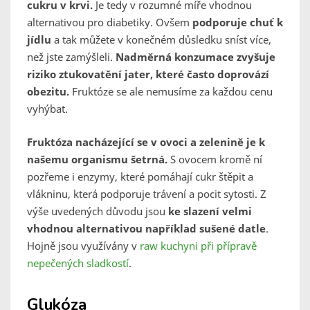
cukru v krvi.
Je tedy v rozumné míře vhodnou
alternativou pro diabetiky. Ovšem
podporuje chuť k
jídlu
a tak můžete v konečném důsledku sníst více,
než jste zamýšleli.
Nadměrná konzumace zvyšuje
riziko ztukovatění jater, které často doprovází
obezitu.
Fruktóze se ale nemusíme za každou cenu
vyhýbat.
Fruktóza nacházející se v ovoci a zelenině je k
našemu organismu šetrná.
S ovocem kromě ní
pozřeme i enzymy, které pomáhají cukr štěpit a
vlákninu, která podporuje trávení a pocit sytosti. Z
výše uvedených důvodu jsou
ke slazení velmi
vhodnou alternativou například sušené datle
.
Hojně jsou využívány v
raw kuchyni při přípravě
nepečených sladkostí
.
Glukóza