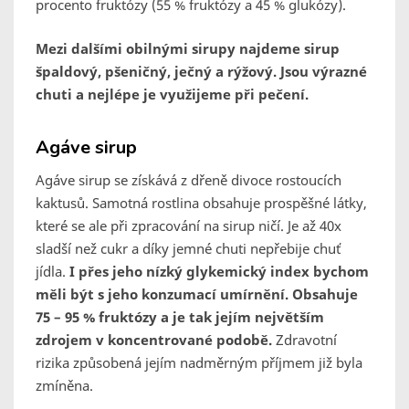
procento fruktózy (55 % fruktózy a 45 % glukózy).
Mezi dalšími obilnými sirupy najdeme sirup
špaldový, pšeničný, ječný a rýžový. Jsou výrazné
chuti a nejlépe je využijeme při pečení.
Agáve sirup
Agáve sirup se získává z dřeně divoce rostoucích
kaktusů. Samotná rostlina obsahuje prospěšné látky,
které se ale při zpracování na sirup ničí. Je až 40x
sladší než cukr a díky jemné chuti nepřebije chuť
jídla.
I přes jeho nízký glykemický index bychom
měli být s jeho konzumací umírnění. Obsahuje
75 – 95 % fruktózy a je tak jejím největším
zdrojem v koncentrované podobě.
Zdravotní
rizika způsobená jejím nadměrným příjmem již byla
zmíněna.