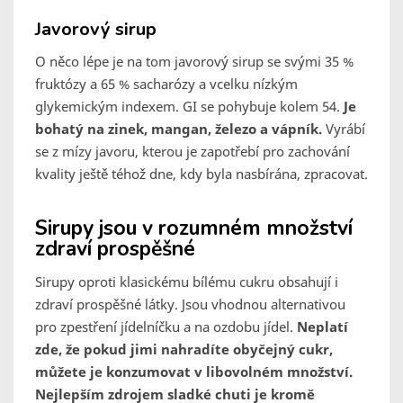
Javorový sirup
O něco lépe je na tom javorový sirup se svými 35 %
fruktózy a 65 % sacharózy a vcelku nízkým
glykemickým indexem. GI se pohybuje kolem 54.
Je
bohatý na zinek, mangan, železo a vápník.
Vyrábí
se z mízy javoru, kterou je zapotřebí pro zachování
kvality ještě téhož dne, kdy byla nasbírána, zpracovat.
Sirupy jsou v rozumném množství
zdraví prospěšné
Sirupy oproti klasickému bílému cukru obsahují i
zdraví prospěšné látky. Jsou vhodnou alternativou
pro zpestření jídelníčku a na ozdobu jídel.
Neplatí
zde, že pokud jimi nahradíte obyčejný cukr,
můžete je konzumovat v libovolném množství.
Nejlepším zdrojem sladké chuti je kromě