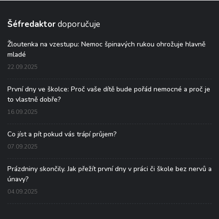
Šéfredaktor
doporučuje
Žloutenka na vzestupu: Nemoc špinavých rukou ohrožuje hlavně
mladé
22.09.2025
První dny ve školce: Proč vaše dítě bude pořád nemocné a proč je
to vlastně dobře?
16.09.2025
Co jíst a pít pokud vás trápí průjem?
07.09.2025
Prázdniny skončily. Jak přežít první dny v práci či škole bez nervů a
únavy?
04.09.2025