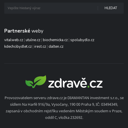
HLEDAT
Partnerské
weby
vitalweb.cz
|
utulne.cz
|
biochemicka.cz
|
spolubydlo.cz
kdechcibydlet.cz
|
irest.cz
|
dalten.cz
Provozovatelem serveru zdrave.cz je DIAMANTAN investment s.r.o., se
sídlem Na Harfě 916/9a, Vysočany, 190 00 Praha 9, IČ: 03494349,
zapsaná v obchodním rejstříku vedeném Městským soudem v Praze,
oddíl C, vložka 232692.