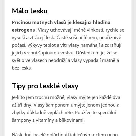
Málo lesku
Příčinou matných vlasů je klesající hladina
estrogenu
. Vlasy uchovávají méně vlhkosti, rychle se
vysuší a ztrácejí lesk. Časté sušení fénem, nepříznivé
počasí, výkyvy teplot a vítr vlasy namáhají a zdrsňují
jejich vrchní šupinatou vrstvu. Důsledkem je, že se
světlo ve vlasech neodráží a vlasy vypadají matně a
bez lesku.
Tipy pro lesklé vlasy
Je-li to jem trochu možné, vlasy myjte jen každé dva
až tři dny. Vlasy šamponem umyjte jenom jednou a
zbytky důkladně vypláchněte. Používejte speciální
šampony s vitamíny a bílkovinami.
Následné kyselé opláchnutí jablečným octem nebo