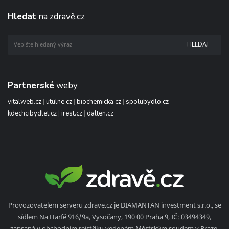
Hledat
na zdravě.cz
HLEDAT
Partnerské
weby
vitalweb.cz
|
utulne.cz
|
biochemicka.cz
|
spolubydlo.cz
kdechcibydlet.cz
|
irest.cz
|
dalten.cz
Provozovatelem serveru zdrave.cz je DIAMANTAN investment s.r.o., se
sídlem Na Harfě 916/9a, Vysočany, 190 00 Praha 9, IČ: 03494349,
zapsaná v obchodním rejstříku vedeném Městským soudem v Praze,