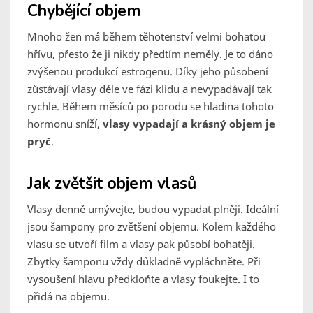
Chybějící objem
Mnoho žen má během těhotenství velmi bohatou
hřívu, přesto že ji nikdy předtím neměly. Je to dáno
zvýšenou produkcí estrogenu. Díky jeho působení
zůstávají vlasy déle ve fázi klidu a nevypadávají tak
rychle. Během měsíců po porodu se hladina tohoto
hormonu sníží,
vlasy vypadají a krásný objem je
pryč
.
Jak zvětšit objem vlasů
Vlasy denně umývejte, budou vypadat plněji. Ideální
jsou šampony pro zvětšení objemu. Kolem každého
vlasu se utvoří film a vlasy pak působí bohatěji.
Zbytky šamponu vždy důkladně vypláchněte. Při
vysoušení hlavu předkloňte a vlasy foukejte. I to
přidá na objemu.