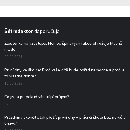
Šéfredaktor
doporučuje
Žloutenka na vzestupu: Nemoc špinavých rukou ohrožuje hlavně
mladé
22.09.2025
První dny ve školce: Proč vaše dítě bude pořád nemocné a proč je
to vlastně dobře?
16.09.2025
Co jíst a pít pokud vás trápí průjem?
07.09.2025
Prázdniny skončily. Jak přežít první dny v práci či škole bez nervů a
únavy?