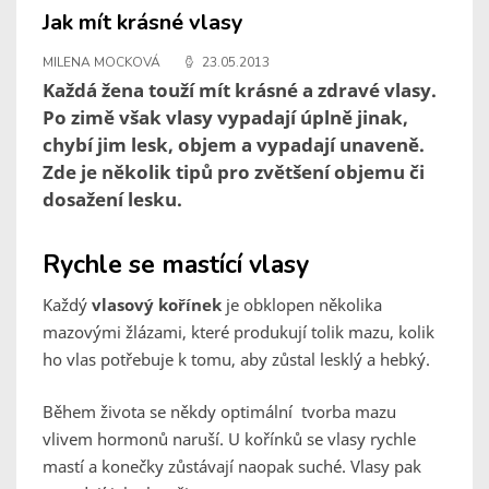
Jak mít krásné vlasy
MILENA MOCKOVÁ
23.05.2013
Každá žena touží mít krásné a zdravé vlasy.
Po zimě však vlasy vypadají úplně jinak,
chybí jim lesk, objem a vypadají unaveně.
Zde je několik tipů pro zvětšení objemu či
dosažení lesku.
Rychle se mastící vlasy
Každý
vlasový kořínek
je obklopen několika
mazovými žlázami, které produkují tolik mazu, kolik
ho vlas potřebuje k tomu, aby zůstal lesklý a hebký.
Během života se někdy optimální tvorba mazu
vlivem hormonů naruší. U kořínků se vlasy rychle
mastí a konečky zůstávají naopak suché. Vlasy pak