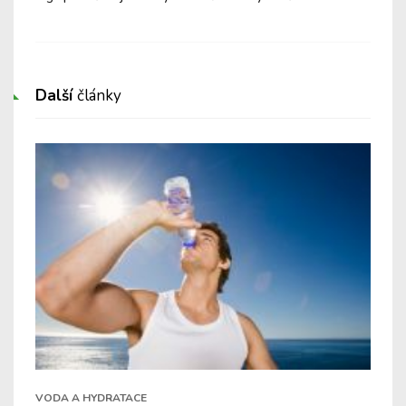
k l
Další
články
VODA A HYDRATACE