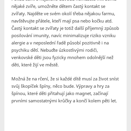
nějaké zvíře, umožněte dětem častý kontakt se
zvířaty. Najděte ve svém okolí třeba nějakou farmu,
navštěvujte přátele, kteří mají psa nebo kočku atd.
Častý kontakt se zvířaty je totiž další příjemný způsob
posilování imunity, navíc minimalizuje riziko vzniku
alergie a v neposlední řadě působí pozitivně i na
psychiku dětí. Nebuďte úzkostlivými rodiči,
venkovské děti jsou fyzicky mnohem odolnější než
děti, které žijí ve městě.
Možná že na rčení, že si každé dítě musí za život sníst
svůj škopíček špíny, něco bude. Výpravy a hry za
špínou, které děti přitahují jako magnet, začínají
prvními samostatnými krůčky a končí kolem pěti let.