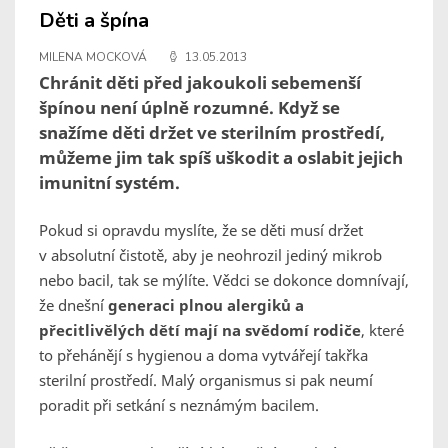
Děti a špína
MILENA MOCKOVÁ
13.05.2013
Chránit děti před jakoukoli sebemenší
špínou není úplně rozumné. Když se
snažíme děti držet ve sterilním prostředí,
můžeme jim tak spíš uškodit a oslabit jejich
imunitní systém.
Pokud si opravdu myslíte, že se děti musí držet
v absolutní čistotě, aby je neohrozil jediný mikrob
nebo bacil, tak se mýlíte. Vědci se dokonce domnívají,
že dnešní
generaci plnou alergiků a
přecitlivělých dětí mají na svědomí rodiče
, které
to přehánějí s hygienou a doma vytvářejí takřka
sterilní prostředí. Malý organismus si pak neumí
poradit při setkání s neznámým bacilem.