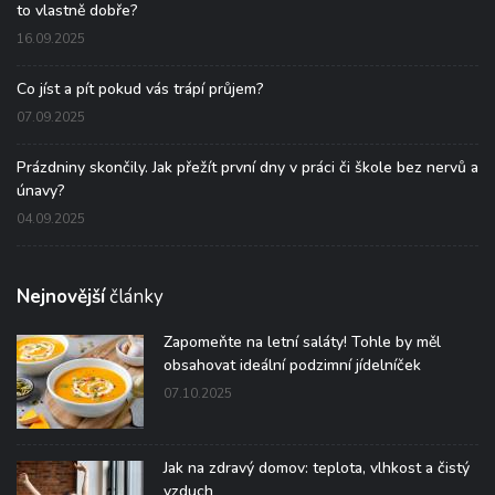
to vlastně dobře?
16.09.2025
Co jíst a pít pokud vás trápí průjem?
07.09.2025
Prázdniny skončily. Jak přežít první dny v práci či škole bez nervů a
únavy?
04.09.2025
Nejnovější
články
Zapomeňte na letní saláty! Tohle by měl
obsahovat ideální podzimní jídelníček
07.10.2025
Jak na zdravý domov: teplota, vlhkost a čistý
vzduch