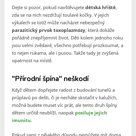
Dejte si pozor, pokud navštěvujete
dětská hřiště
,
zda se na nich nezdržují toulavé kočky. V jejich
výkalech se totiž může nacházet nebezpečný
parazitický prvok toxoplazmózy
, která dokáže
pořádně znepříjemnit život. Děti kolem jednoho roku
jsou velmi zvědavé, všechno potřebují prozkoumat, a
to nejen rukama, ale i pusou. Takže tady je zvýšená
opatrnost na místě.
"Přírodní špína" neškodí
Když dětem dopřejete radost z budování tunelů a
průplavů po dešti, či je necháte skotačit v kalužích,
možná budete muset víc prát, ale tento druh špíny
dětem určitě neublíží, naopak
posiluje jejich
imunitu
.
Pokud sami z nějakého důvodu nemůžete mít doma