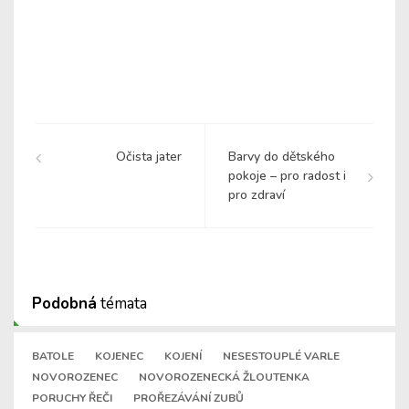
Očista jater
Barvy do dětského
pokoje – pro radost i
pro zdraví
Podobná
témata
BATOLE
KOJENEC
KOJENÍ
NESESTOUPLÉ VARLE
NOVOROZENEC
NOVOROZENECKÁ ŽLOUTENKA
PORUCHY ŘEČI
PROŘEZÁVÁNÍ ZUBŮ