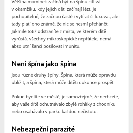
Většina maminek začíná být na špínu citlivá
v okamžiku, kdy jejich děti začínají lézt. Je
pochopitelné, že začnou častěji vytírat či luxovat, ale i
tady platí ono známé, že nic se nesmí přehánět.
Jakmile totiž odstraníte z místa, ve kterém dítě
vyrůstá, všechny mikroskopické nepřátele, nemá
absolutní šanci posilovat imunitu.
Není špína jako špína
Jsou různé druhy špíny. Špína, která může opravdu
ublížit, a špína, která může dítěti dokonce prospět.
Pokud bydlíte ve městě, je samozřejmé, že nechcete,
aby vaše dítě ochutnávalo zbylé rohlíky z chodníku
nebo osahávalo v parku každou nečistotu.
Nebezpeční parazité