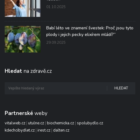
01.10.2025
Babí léto ve znamení švestek: Proč jsou tyto
plody i jejich pecky elixírem mládí?“
29.09.2025
Hledat
na zdravě.cz
HLEDAT
Partnerské
weby
vitalweb.cz
|
utulne.cz
|
biochemicka.cz
|
spolubydlo.cz
kdechcibydlet.cz
|
irest.cz
|
dalten.cz