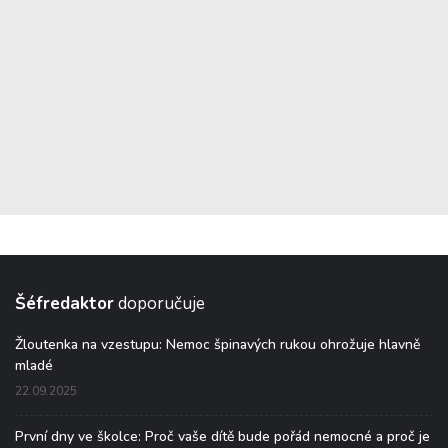
Šéfredaktor
doporučuje
Žloutenka na vzestupu: Nemoc špinavých rukou ohrožuje hlavně
mladé
22.09.2025
První dny ve školce: Proč vaše dítě bude pořád nemocné a proč je