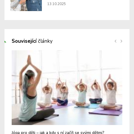
13.10.2025
Související
články
Jóga pro děti – jak a kdy s ní začít se svými dětmi?
Kdy