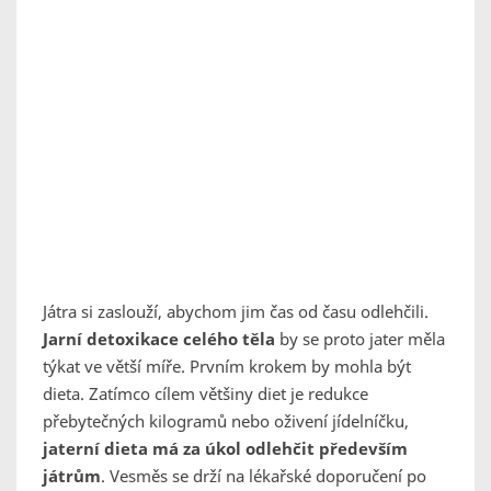
Játra si zaslouží, abychom jim čas od času odlehčili.
Jarní detoxikace celého těla
by se proto jater měla
týkat ve větší míře. Prvním krokem by mohla být
dieta. Zatímco cílem většiny diet je redukce
přebytečných kilogramů nebo oživení jídelníčku,
jaterní dieta má za úkol odlehčit především
játrům
. Vesměs se drží na lékařské doporučení po