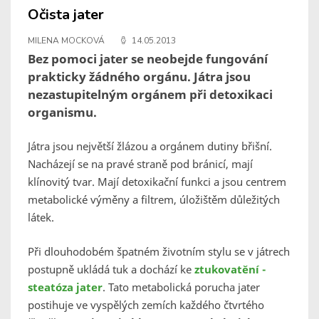
Očista jater
MILENA MOCKOVÁ
14.05.2013
Bez pomoci jater se neobejde fungování
prakticky žádného orgánu. Játra jsou
nezastupitelným orgánem při detoxikaci
organismu.
Játra jsou největší žlázou a orgánem dutiny břišní.
Nacházejí se na pravé straně pod bránicí, mají
klínovitý tvar. Mají detoxikační funkci a jsou centrem
metabolické výměny a filtrem, úložištěm důležitých
látek.
Při dlouhodobém špatném životním stylu se v játrech
postupně ukládá tuk a dochází ke
ztukovatění -
steatóza jater
. Tato metabolická porucha jater
postihuje ve vyspělých zemích každého čtvrtého