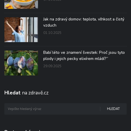
Jak na zdravý domov: teplota, vlhkost a čistý
vzduch
01.10.2025
Babí léto ve znamení švestek: Proč jsou tyto
plody i jejich pecky elixírem mládí?“
29.09.2025
Hledat
na zdravě.cz
HLEDAT