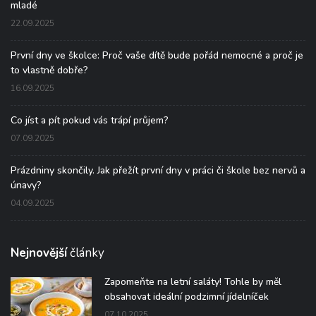
mladé
22.09.2025
První dny ve školce: Proč vaše dítě bude pořád nemocné a proč je
to vlastně dobře?
16.09.2025
Co jíst a pít pokud vás trápí průjem?
07.09.2025
Prázdniny skončily. Jak přežít první dny v práci či škole bez nervů a
únavy?
04.09.2025
Nejnovější
články
Zapomeňte na letní saláty! Tohle by měl
obsahovat ideální podzimní jídelníček
07.10.2025