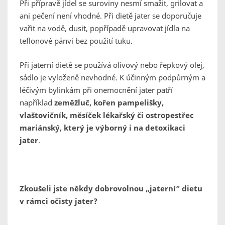
Při přípravě jídel se suroviny nesmí smažit, grilovat a
ani pečení není vhodné. Při dietě jater se doporučuje
vařit na vodě, dusit, popřípadě upravovat jídla na
teflonové pánvi bez použití tuku.
Při jaterní dietě se používá olivový nebo řepkový olej,
sádlo je vyloženě nevhodné. K účinným podpůrným a
léčivým bylinkám při onemocnění jater patří
například
zeměžluč, kořen pampelišky,
vlaštovičník, měsíček lékařský či ostropestřec
mariánský, který je výborný i na detoxikaci
jater
.
Zkoušeli jste někdy dobrovolnou „jaterní“ dietu
v rámci očisty jater?