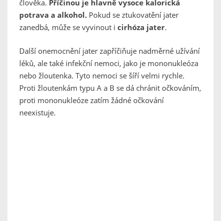
člověka.
Příčinou je hlavně vysoce kalorická
potrava a alkohol.
Pokud se ztukovatění jater
zanedbá, může se vyvinout i
cirhóza jater
.
Další onemocnění jater zapříčiňuje nadměrné užívání
léků, ale také infekční nemoci, jako je mononukleóza
nebo žloutenka. Tyto nemoci se šíří velmi rychle.
Proti žloutenkám typu A a B se dá chránit očkováním,
proti mononukleóze zatím žádné očkování
neexistuje.