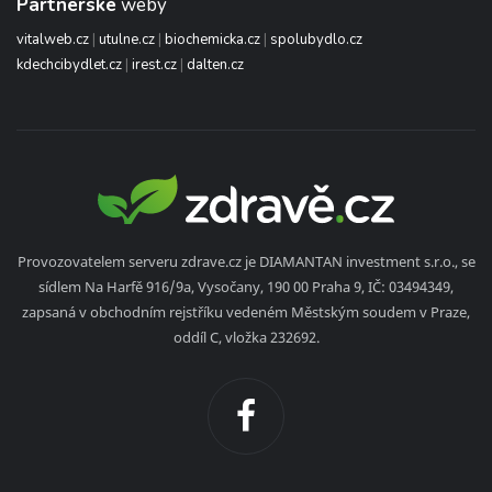
Partnerské
weby
vitalweb.cz
|
utulne.cz
|
biochemicka.cz
|
spolubydlo.cz
kdechcibydlet.cz
|
irest.cz
|
dalten.cz
Provozovatelem serveru zdrave.cz je DIAMANTAN investment s.r.o., se
sídlem Na Harfě 916/9a, Vysočany, 190 00 Praha 9, IČ: 03494349,
zapsaná v obchodním rejstříku vedeném Městským soudem v Praze,
oddíl C, vložka 232692.