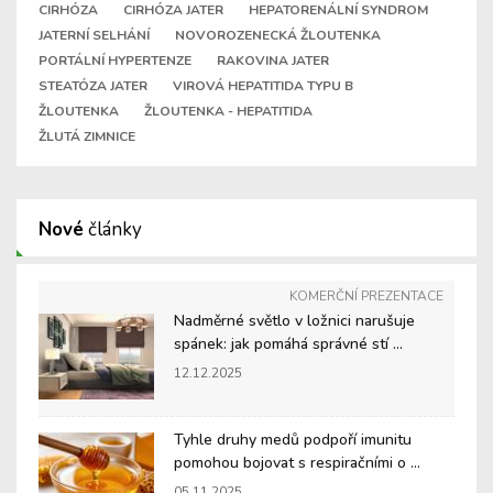
CIRHÓZA
CIRHÓZA JATER
HEPATORENÁLNÍ SYNDROM
JATERNÍ SELHÁNÍ
NOVOROZENECKÁ ŽLOUTENKA
PORTÁLNÍ HYPERTENZE
RAKOVINA JATER
STEATÓZA JATER
VIROVÁ HEPATITIDA TYPU B
ŽLOUTENKA
ŽLOUTENKA - HEPATITIDA
ŽLUTÁ ZIMNICE
Nové
články
KOMERČNÍ PREZENTACE
Nadměrné světlo v ložnici narušuje
spánek: jak pomáhá správné stí ...
12.12.2025
Tyhle druhy medů podpoří imunitu
pomohou bojovat s respiračními o ...
05.11.2025