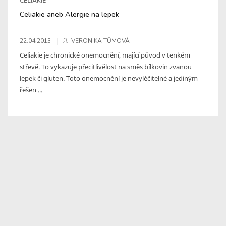
CELIAKIE
Celiakie aneb Alergie na lepek
22.04.2013
VERONIKA TŮMOVÁ
Celiakie je chronické onemocnění, mající původ v tenkém
střevě. To vykazuje přecitlivělost na směs bílkovin zvanou
lepek či gluten. Toto onemocnění je nevyléčitelné a jediným
řešen ...