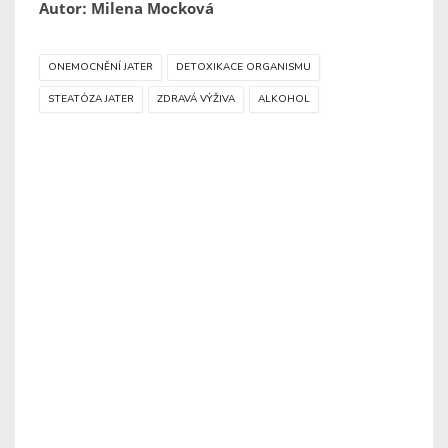
Autor: Milena Mocková
ONEMOCNĚNÍ JATER
DETOXIKACE ORGANISMU
STEATÓZA JATER
ZDRAVÁ VÝŽIVA
ALKOHOL