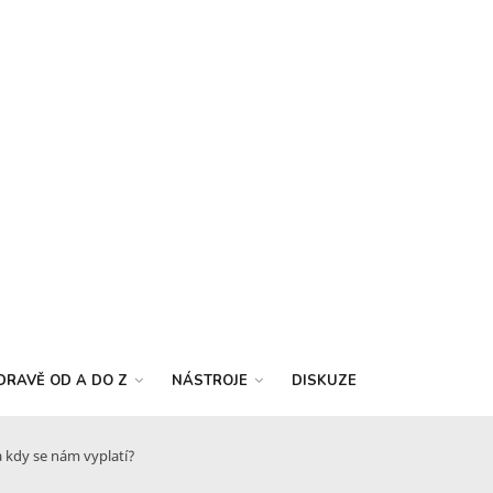
DRAVĚ OD A DO Z
NÁSTROJE
DISKUZE
 a kdy se nám vyplatí?