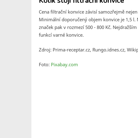
Kolik stojí filtrační konvice
Cena filtrační konvice závisí samozřejmě nejen n
Minimální doporučený objem konvice je 1,5 l. N
značek pak v rozmezí 500 - 800 Kč. Nejdražším t
funkcí varné konvice.
Zdroj: Prima-receptar.cz, Rungo.idnes.cz, Wiki
Foto:
Pixabay.com