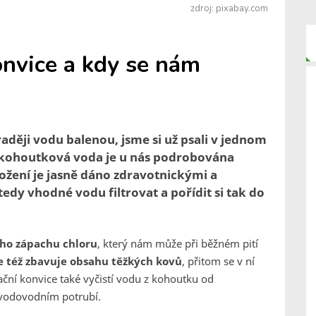
zdroj: pixabay.com
konvice a kdy se nám
aději vodu balenou, jsme si už psali v jednom
e kohoutková voda je u nás podrobována
ložení je jasně dáno zdravotnickými a
edy vhodné vodu filtrovat a pořídit si tak do
ého zápachu chloru
, který nám může při běžném pití
e též zbavuje obsahu těžkých kovů
, přitom se v ní
rační konvice také vyčistí vodu z kohoutku od
 vodovodním potrubí.