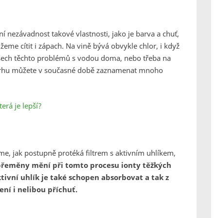
 nezávadnost takové vlastnosti, jako je barva a chuť,
eme cítit i zápach. Na vině bývá obvykle chlor, i když
šech těchto problémů s vodou doma, nebo třeba na
Na trhu můžete v současné době zaznamenat mnoho
erá je lepší?
me, jak postupně protéká filtrem s aktivním uhlíkem,
přeměny mění při tomto procesu ionty těžkých
tivní uhlík je také schopen absorbovat a tak z
ní i nelibou příchuť.