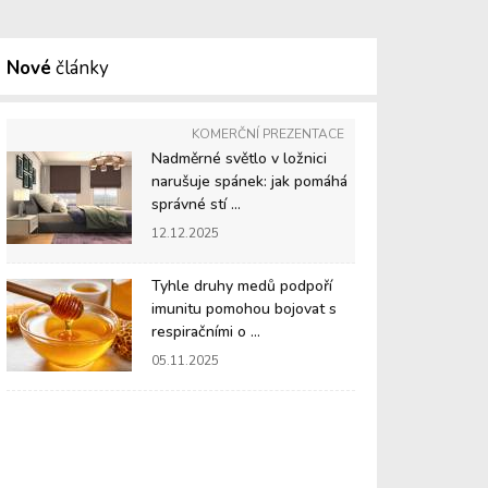
Nové
články
KOMERČNÍ PREZENTACE
Nadměrné světlo v ložnici
narušuje spánek: jak pomáhá
správné stí ...
12.12.2025
Tyhle druhy medů podpoří
imunitu pomohou bojovat s
respiračními o ...
05.11.2025