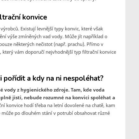
iltrační konvice
výrobců. Existují levnější typy konvic, které však
nění výše zmíněných vad vody. Může jít například o
pouze některých nečistot (např. prachu). Přímo v
 který vám doporučí nejvhodnější typ filtrační konvice
ci pořídit a kdy na ni nespoléhat?
tné vody z hygienického zdroje. Tam, kde voda
úplně jisti, nebude rozumné na konvici spoléhat a
ační konvice hodí třeba na letní dovolené na chatě, kam
de může po dlouhém stání v potrubí obsahovat různé