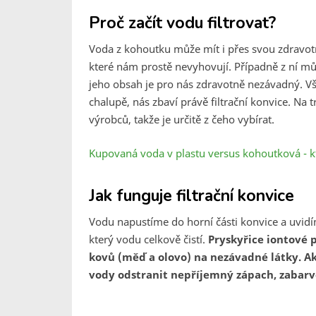
Proč začít vodu filtrovat?
Voda z kohoutku může mít i přes svou zdravotní
které nám prostě nevyhovují. Případně z ní můž
jeho obsah je pro nás zdravotně nezávadný. V
chalupě, nás zbaví právě filtrační konvice. 
výrobců, takže je určitě z čeho vybírat.
Kupovaná voda v plastu versus kohoutková - kt
Jak funguje filtrační konvice
Vodu napustíme do horní části konvice a uvidí
který vodu celkově čistí.
Pryskyřice iontové 
kovů (měď a olovo) na nezávadné látky. Ak
vody odstranit nepříjemný zápach, zabarve