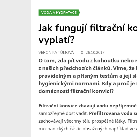
VODA A HYDRATACE
Jak fungují filtrační 
vyplatí?
VERONIKA TŮMOVÁ
26.10.2017
O tom, zda pít vodu z kohoutku nebo r
z našich předchozích článků. Víme, ž
pravidelným a přísným testům a její s
hygienickými normami. Kdy a proč je t
domácnosti filtrační konvici?
Filtrační konvice zbavují vodu nepříjemn
samozřejmě dost vadit.
Přefiltrovaná voda s
zachovávají všechny tělu prospěšné látky. Filt
mechanických částic obsažených například ve