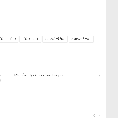
ÉČE O TĚLO
PÉČE O DÍTĚ
ZDRAVÁ VÝŽIVA
ZDRAVÝ ŽIVOT
i
Plicní emfyzém - rozedma plic
!