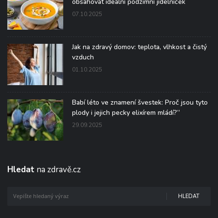
obsahovat ideální podzimní jídelníček
07.10.2025
Jak na zdravý domov: teplota, vlhkost a čistý
vzduch
01.10.2025
Babí léto ve znamení švestek: Proč jsou tyto
plody i jejich pecky elixírem mládí?“
29.09.2025
Hledat
na zdravě.cz
HLEDAT