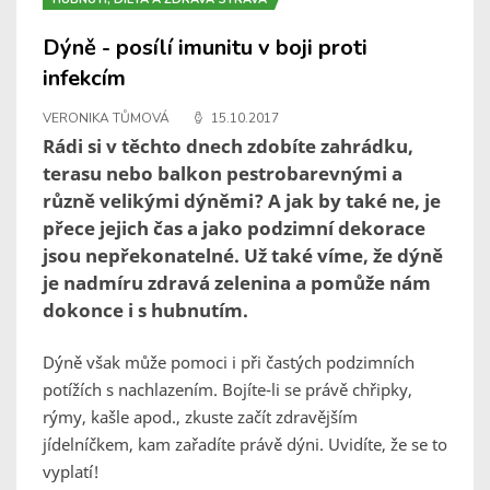
Dýně - posílí imunitu v boji proti
infekcím
VERONIKA TŮMOVÁ
15.10.2017
Rádi si v těchto dnech zdobíte zahrádku,
terasu nebo balkon pestrobarevnými a
různě velikými dýněmi? A jak by také ne, je
přece jejich čas a jako podzimní dekorace
jsou nepřekonatelné. Už také víme, že dýně
je nadmíru zdravá zelenina a pomůže nám
dokonce i s hubnutím.
Dýně však může pomoci i při častých podzimních
potížích s nachlazením. Bojíte-li se právě chřipky,
rýmy, kašle apod., zkuste začít zdravějším
jídelníčkem, kam zařadíte právě dýni. Uvidíte, že se to
vyplatí!