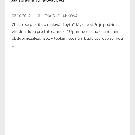
06.10.2017
JITKA SUCHÁNKOVÁ
Chcete se pustit do malování bytu? Myslíte si, že je podzim
vhodná doba pro tuto činnost? Upřímně řečeno - na ročním
období nezáleží. Jistě, v teplém létě nám bude vše lépe schnou
...