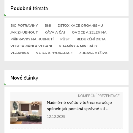
Podobná
témata
BIO POTRAVINY
BMI
DETOXIKACE ORGANISMU
JAK ZHUBNOUT
KÁVA A ČAJ
OVOCE A ZELENINA
PŘÍPRAVKY NA HUBNUTÍ
PŮST
REDUKČNÍ DIETA
VEGETARIÁNI A VEGANI
VITAMÍNY A MINERÁLY
VLÁKNINA
VODA A HYDRATACE
ZDRAVÁ VÝŽIVA
Nové
články
KOMERČNÍ PREZENTACE
Nadměrné světlo v ložnici narušuje
spánek: jak pomáhá správné stí ...
12.12.2025