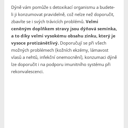
Dýně vám pomůže s detoxikací organismu a budete-
li ji konzumovat pravidelně, což nelze než doporučit,
zbavíte se i svých trávicích problémů.
Velmi
ceněným doplňkem stravy jsou dýňová semínka,
a to díky velmi vysokému obsahu zinku, který je
vysoce protizánětlivý.
Doporučují se při všech
možných problémech (kožních ekzémy, lámavost
vlasů a nehtů, infekční onemocnění), konzumaci dýně
lze doporučit i na podporu imunitního systému při
rekonvalescenci.