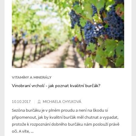
VITAMÍNY A MINERÁLY
Vinobraní vrcholí - jak poznat kvalitní burčák?
10.10.2017
MICHAELA CHYLKOVÁ
Sezóna burčáku je v plném proudu a není na škodu si
připomenout, jak by kvalitní burčák měl chutnat a vypadat,
protože k rozpoznání dobrého burčáku nám poslouží právě
oči. A víte, ...