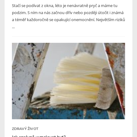
Stačí se podívat z okna, léto je nenávratně pryč a máme tu
podzim. S ním na nás začnou dřív nebo později útočit i známá
a téměř každoročně se opakující onemocnění. Největším riziků
...
ZDRAVÝ ŽIVOT
Jak správně vymalovat byt?