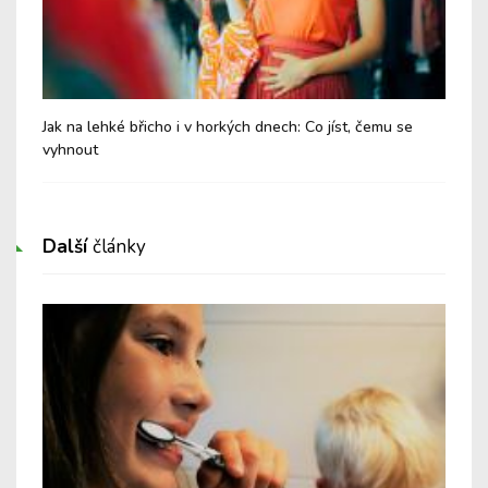
Jak na lehké břicho i v horkých dnech: Co jíst, čemu se
Chy
vyhnout
Další
články