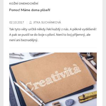
KOŽNÍ ONEMOCNĚNÍ
Pomoc! Máme doma plíseň!
02.10.2017
JITKA SUCHÁNKOVÁ
Tak tyto věty určitě někdy řekl každý z nás. A pěkně vyděšeně!
A pak se pustil se do boje s plísní. Není to boj příjemný, ale
není ani beznadějný.