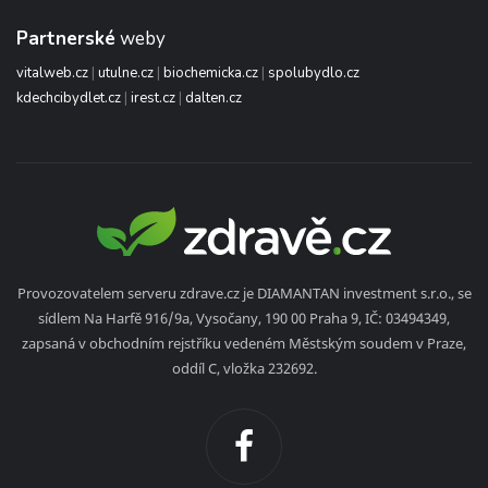
Partnerské
weby
vitalweb.cz
|
utulne.cz
|
biochemicka.cz
|
spolubydlo.cz
kdechcibydlet.cz
|
irest.cz
|
dalten.cz
Provozovatelem serveru zdrave.cz je DIAMANTAN investment s.r.o., se
sídlem Na Harfě 916/9a, Vysočany, 190 00 Praha 9, IČ: 03494349,
zapsaná v obchodním rejstříku vedeném Městským soudem v Praze,
oddíl C, vložka 232692.