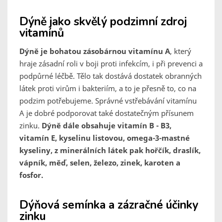
Dýně jako skvělý podzimní zdroj
vitamínů
Dýně je bohatou zásobárnou vitamínu A
, který
hraje zásadní roli v boji proti infekcím, i při prevenci a
podpůrné léčbě. Tělo tak dostává dostatek obranných
látek proti virům i bakteriím, a to je přesně to, co na
podzim potřebujeme. Správné vstřebávání vitamínu
A je dobré podporovat také dostatečným přísunem
zinku.
Dýně dále obsahuje vitamín B - B3,
vitamín E, kyselinu listovou, omega-3-mastné
kyseliny, z minerálních látek pak hořčík, draslík,
vápník, měď, selen, železo, zinek, karoten a
fosfor.
Dýňová semínka a zázračné účinky
zinku