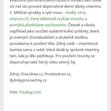
kvalitního pomerančového džusu k snídani vám dodá
víc než sto procent doporučené denní dávky vitaminu
C. Mléčné výrobky a rybí maso -
skvělý zdroj
vitaminu D, který efektivně zvyšuje imunitu a
pomáhá předcházet nachlazením
. Česnek a cibule,
například jako součást vydatné kuřecí polévky, která
je známým životabudičem a skutečně skvělou
procedurou k posílení těla. Zelný salát – vitamínová
bomba sama o sobě, která dodá ty správné vitamíny
tam, kde je tělo potřebuje. Pro posílení imunity se
doporučuje také černý nebo zelený čaj.
Zdroj: Ona.idnes.cz, Prostezdravi.cz,
Bylinkyprovsechny.cz
Foto:
Pixabay.com