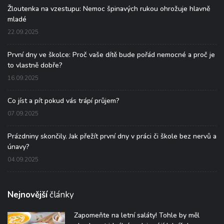
Žloutenka na vzestupu: Nemoc špinavých rukou ohrožuje hlavně
mladé
22.09.2025
První dny ve školce: Proč vaše dítě bude pořád nemocné a proč je
to vlastně dobře?
16.09.2025
Co jíst a pít pokud vás trápí průjem?
07.09.2025
Prázdniny skončily. Jak přežít první dny v práci či škole bez nervů a
únavy?
04.09.2025
Nejnovější
články
Zapomeňte na letní saláty! Tohle by měl