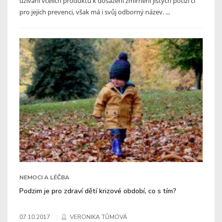
užívání včelích produktů k dosažení zmírnění jistých potíží či
pro jejich prevenci, však má i svůj odborný název. ...
NEMOCI A LÉČBA
Podzim je pro zdraví dětí krizové období, co s tím?
07.10.2017
VERONIKA TŮMOVÁ