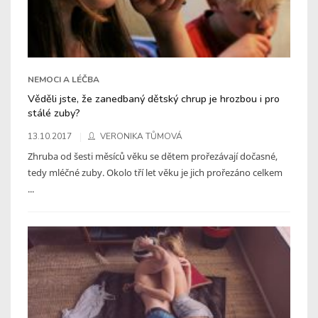
NEMOCI A LÉČBA
Věděli jste, že zanedbaný dětský chrup je hrozbou i pro
stálé zuby?
13.10.2017
VERONIKA TŮMOVÁ
Zhruba od šesti měsíců věku se dětem prořezávají dočasné,
tedy mléčné zuby. Okolo tří let věku je jich prořezáno celkem
...