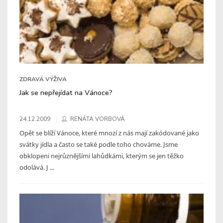
ZDRAVÁ VÝŽIVA
Jak se nepřejídat na Vánoce?
24.12.2009
RENÁTA VORBOVÁ
Opět se blíží Vánoce, které mnozí z nás mají zakódované jako
svátky jídla a často se také podle toho chováme. Jsme
obklopeni nejrůznějšími lahůdkámi, kterým se jen těžko
odolává. J ...