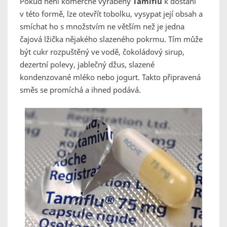
Pokud není komerčně vyráběný
Tamiflu
k dostání
v této formě, lze otevřít tobolku, vysypat její obsah a
smíchat ho s množstvím ne větším než je jedna
čajová lžička nějakého slazeného pokrmu. Tím může
být cukr rozpuštěný ve vodě, čokoládový sirup,
dezertní polevy, jablečný džus, slazené
kondenzované mléko nebo jogurt. Takto připravená
směs se promíchá a ihned podává.