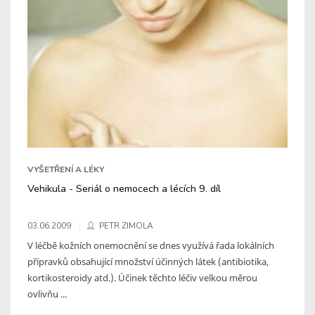
VYŠETŘENÍ A LÉKY
Vehikula - Seriál o nemocech a lécích 9. díl
03.06.2009
PETR ZIMOLA
V léčbě kožních onemocnění se dnes využívá řada lokálních
přípravků obsahující množství účinných látek (antibiotika,
kortikosteroidy atd.). Účinek těchto léčiv velkou měrou
ovlivňu ...