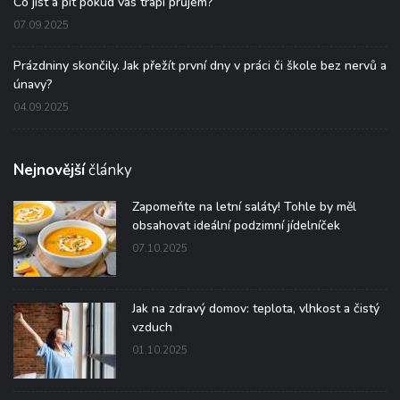
Co jíst a pít pokud vás trápí průjem?
07.09.2025
Prázdniny skončily. Jak přežít první dny v práci či škole bez nervů a
únavy?
04.09.2025
Nejnovější
články
Zapomeňte na letní saláty! Tohle by měl
obsahovat ideální podzimní jídelníček
07.10.2025
Jak na zdravý domov: teplota, vlhkost a čistý
vzduch
01.10.2025