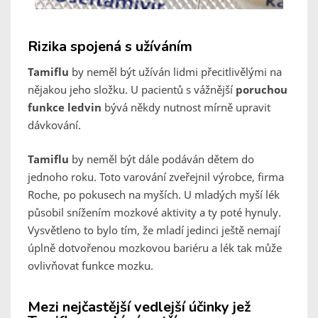
Rizika spojená s užíváním
Tamiflu
by neměl být užíván lidmi přecitlivělými na
nějakou jeho složku. U pacientů s vážnější
poruchou
funkce ledvin
bývá někdy nutnost mírně upravit
dávkování.
Tamiflu
by neměl být dále podáván dětem do
jednoho roku. Toto varování zveřejnil výrobce, firma
Roche, po pokusech na myších. U mladých myší lék
působil snížením mozkové aktivity a ty poté hynuly.
Vysvětleno to bylo tím, že mladí jedinci ještě nemají
úplně dotvořenou mozkovou bariéru a lék tak může
ovlivňovat funkce mozku.
Mezi nejčastější vedlejší účinky jež