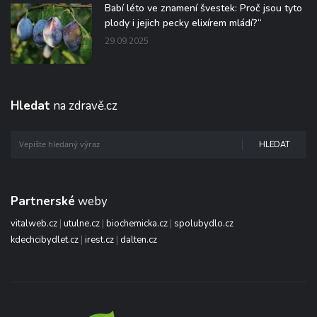
Babí léto ve znamení švestek: Proč jsou tyto
plody i jejich pecky elixírem mládí?“
29.09.2025
Hledat
na zdravě.cz
HLEDAT
Partnerské
weby
vitalweb.cz
|
utulne.cz
|
biochemicka.cz
|
spolubydlo.cz
kdechcibydlet.cz
|
irest.cz
|
dalten.cz