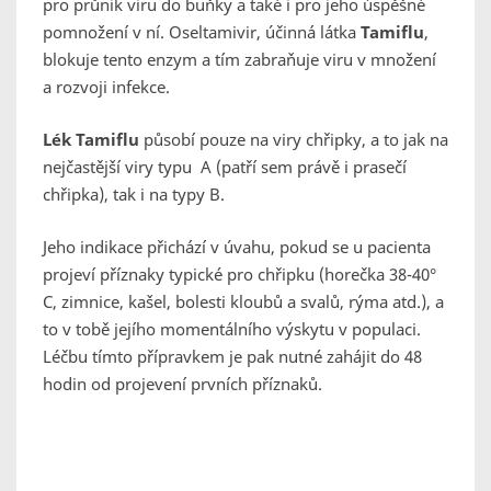
pro průnik viru do buňky a také i pro jeho úspěšné
pomnožení v ní. Oseltamivir, účinná látka
Tamiflu
,
blokuje tento enzym a tím zabraňuje viru v množení
a rozvoji infekce.
Lék Tamiflu
působí pouze na viry chřipky, a to jak na
nejčastější viry typu A (patří sem právě i prasečí
chřipka), tak i na typy B.
Jeho indikace přichází v úvahu, pokud se u pacienta
projeví příznaky typické pro chřipku (horečka 38-40°
C, zimnice, kašel, bolesti kloubů a svalů, rýma atd.), a
to v tobě jejího momentálního výskytu v populaci.
Léčbu tímto přípravkem je pak nutné zahájit do 48
hodin od projevení prvních příznaků.