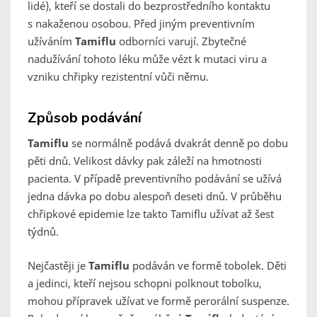
lidé), kteří se dostali do bezprostředního kontaktu
s nakaženou osobou. Před jiným preventivním
užíváním
Tamiflu
odborníci varují. Zbytečné
nadužívání tohoto léku může vézt k mutaci viru a
vzniku chřipky rezistentní vůči němu.
Způsob podávání
Tamiflu
se normálně podává dvakrát denně po dobu
pěti dnů. Velikost dávky pak záleží na hmotnosti
pacienta. V případě preventivního podávání se užívá
jedna dávka po dobu alespoň deseti dnů. V průběhu
chřipkové epidemie lze takto Tamiflu užívat až šest
týdnů.
Nejčastěji je
Tamiflu
podáván ve formě tobolek. Děti
a jedinci, kteří nejsou schopni polknout tobolku,
mohou přípravek užívat ve formě perorální suspenze.