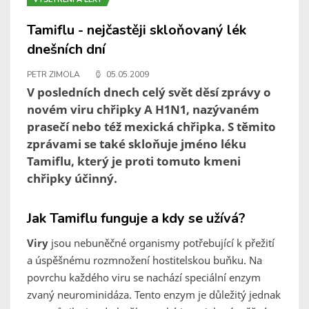
Tamiflu - nejčastěji skloňovaný lék
dnešních dní
PETR ZIMOLA
05.05.2009
V posledních dnech celý svět děsí zprávy o
novém viru chřipky A H1N1, nazývaném
prasečí nebo též mexická chřipka. S těmito
zprávami se také skloňuje jméno léku
Tamiflu, který je proti tomuto kmeni
chřipky účinný.
Jak Tamiflu funguje a kdy se užívá?
Viry
jsou nebuněčné organismy potřebující k přežití
a úspěšnému rozmnožení hostitelskou buňku. Na
povrchu každého viru se nachází speciální enzym
zvaný neurominidáza. Tento enzym je důležitý jednak