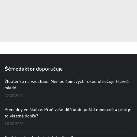
Šéfredaktor
doporučuje
Žloutenka na vzestupu: Nemoc špinavých rukou ohrožuje hlavně
mladé
22.09.2025
První dny ve školce: Proč vaše dítě bude pořád nemocné a proč je
to vlastně dobře?
16.09.2025