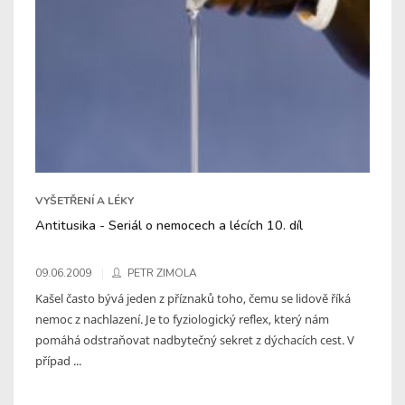
VYŠETŘENÍ A LÉKY
Antitusika - Seriál o nemocech a lécích 10. díl
09.06.2009
PETR ZIMOLA
Kašel často bývá jeden z příznaků toho, čemu se lidově říká
nemoc z nachlazení. Je to fyziologický reflex, který nám
pomáhá odstraňovat nadbytečný sekret z dýchacích cest. V
případ ...