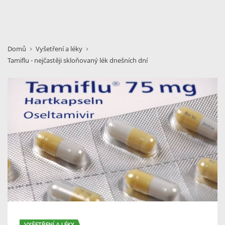
Domů
Vyšetření a léky
Tamiflu - nejčastěji skloňovaný lék dnešních dní
VYŠETŘENÍ A LÉKY