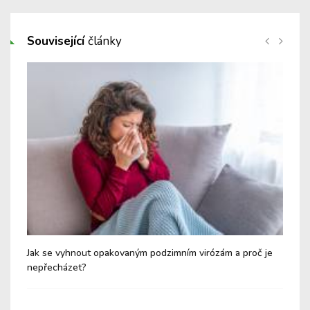
Související
články
Jak se vyhnout opakovaným podzimním virózám a proč je
Při
nepřecházet?
hlí