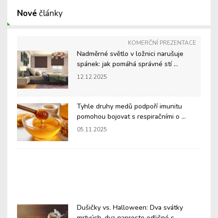
Nové
články
KOMERČNÍ PREZENTACE
Nadměrné světlo v ložnici narušuje
spánek: jak pomáhá správné stí ...
12.12.2025
Tyhle druhy medů podpoří imunitu
pomohou bojovat s respiračními o ...
05.11.2025
Dušičky vs. Halloween: Dva svátky
mrtvých, dva naprosto odlišné s ...