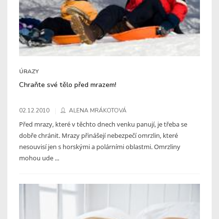
ÚRAZY
Chraňte své tělo před mrazem!
02.12.2010
ALENA MRÁKOTOVÁ
Před mrazy, které v těchto dnech venku panují, je třeba se
dobře chránit. Mrazy přinášejí nebezpečí omrzlin, které
nesouvisí jen s horskými a polárními oblastmi. Omrzliny
mohou ude ...