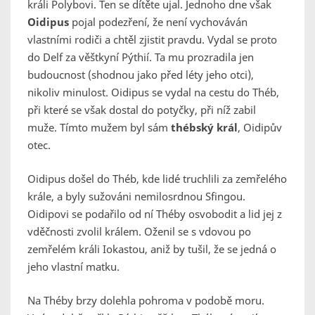
králi Polybovi. Ten se dítěte ujal. Jednoho dne však
Oidipus
pojal podezření, že není vychováván
vlastními rodiči a chtěl zjistit pravdu. Vydal se proto
do Delf za věštkyní Pýthií. Ta mu prozradila jen
budoucnost (shodnou jako před léty jeho otci),
nikoliv minulost. Oidipus se vydal na cestu do Théb,
při které se však dostal do potyčky, při níž zabil
muže. Tímto mužem byl sám
thébský král
, Oidipův
otec.
Oidipus došel do Théb, kde lidé truchlili za zemřelého
krále, a byly sužováni nemilosrdnou Sfingou.
Oidipovi se podařilo od ní Théby osvobodit a lid jej z
vděčnosti zvolil králem. Oženil se s vdovou po
zemřelém králi Iokastou, aniž by tušil, že se jedná o
jeho vlastní matku.
Na Théby brzy dolehla pohroma v podobě moru.