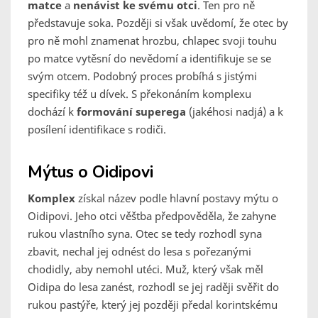
matce
a
nenávist ke svému otci
. Ten pro ně
představuje soka. Později si však uvědomí, že otec by
pro ně mohl znamenat hrozbu, chlapec svoji touhu
po matce vytěsní do nevědomí a identifikuje se se
svým otcem. Podobný proces probíhá s jistými
specifiky též u dívek. S překonáním komplexu
dochází k
formování superega
(jakéhosi nadjá) a k
posílení identifikace s rodiči.
Mýtus o Oidipovi
Komplex
získal název podle hlavní postavy mýtu o
Oidipovi. Jeho otci věštba předpověděla, že zahyne
rukou vlastního syna. Otec se tedy rozhodl syna
zbavit, nechal jej odnést do lesa s pořezanými
chodidly, aby nemohl utéci. Muž, který však měl
Oidipa do lesa zanést, rozhodl se jej raději svěřit do
rukou pastýře, který jej později předal korintskému