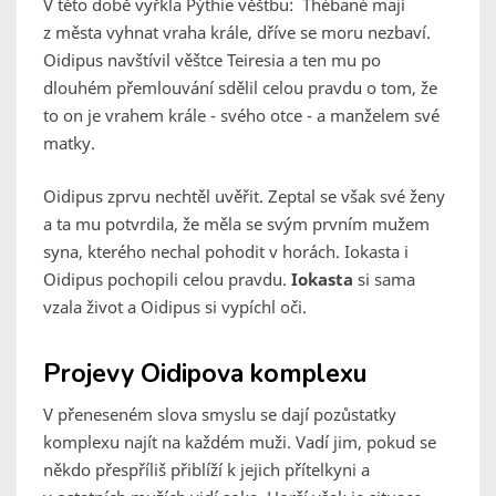
V této době vyřkla Pýthie věštbu: Thébané mají
z města vyhnat vraha krále, dříve se moru nezbaví.
Oidipus navštívil věštce Teiresia a ten mu po
dlouhém přemlouvání sdělil celou pravdu o tom, že
to on je vrahem krále - svého otce - a manželem své
matky.
Oidipus zprvu nechtěl uvěřit. Zeptal se však své ženy
a ta mu potvrdila, že měla se svým prvním mužem
syna, kterého nechal pohodit v horách. Iokasta i
Oidipus pochopili celou pravdu.
Iokasta
si sama
vzala život a Oidipus si vypíchl oči.
Projevy Oidipova komplexu
V přeneseném slova smyslu se dají pozůstatky
komplexu najít na každém muži. Vadí jim, pokud se
někdo přespříliš přiblíží k jejich přítelkyni a