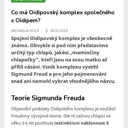
Co má Oidipovský komplex společného
s Oidipem?
MICHAELA HOLÁ
26.02.2010
Spojení Oidipovský komplex je všeobecně
známo. Obvykle si pod ním představíme
určitý typ chlapů, jakési „maminčiny
chlapečky“, kteří jsou na svou matku až
příliš vázáni. Vznik komplexu vystihl
Sigmund Freud a pro jeho pojmenování
snad ani nemohl vybrat vhodnějšího názvu.
Teorie Sigmunda Freuda
Objasnění podstaty Oidipského komplexu je součástí
Freudovy vývojové teorie. Dle ní začnou chlapci ve
věku 3-6 let pociťovat
instinktivní náklonnost k