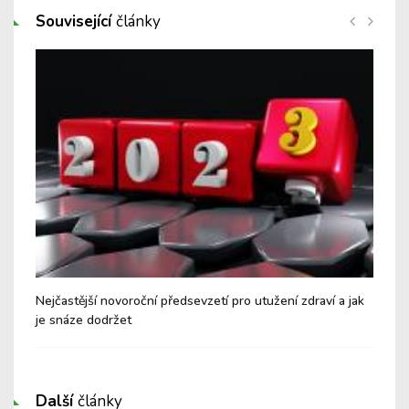
Související
články
péče
Nejčastější novoroční předsevzetí pro utužení zdraví a jak
Dov
je snáze dodržet
"vy
Další
články