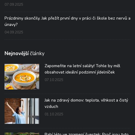
07.09.2025
Prázdniny skončily. Jak přežít první dny v práci či škole bez nervů a
únavy?
04.09.2025
Nejnovější
články
Zapomeňte na letní saláty! Tohle by měl
obsahovat ideální podzimní jídelníček
07.10.2025
Jak na zdravý domov: teplota, vlhkost a čistý
vzduch
01.10.2025
Babí léto ve znamení švestek: Proč jsou tyto