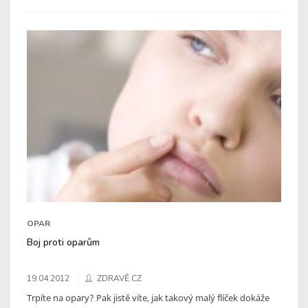
OPAR
Boj proti oparům
19.04.2012
ZDRAVĚ.CZ
Trpíte na opary? Pak jistě víte, jak takový malý flíček dokáže