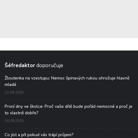
Šéfredaktor
doporučuje
Žloutenka na vzestupu: Nemoc špinavých rukou ohrožuje hlavně
mladé
22.09.2025
První dny ve školce: Proč vaše dítě bude pořád nemocné a proč je
to vlastně dobře?
16.09.2025
Co jíst a pít pokud vás trápí průjem?