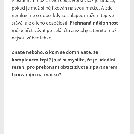
v ostatních mužích vidí soka. Horší však je situace,
pokud je muž silně fixován na svou matku. A zde
nemluvíme o době, kdy se chlapec mužem teprve
stává, ale o jeho dospělosti.
Přehnaná náklonnost
může přetrvávat po celá léta a vztahy s těmito muži
nejsou vůbec lehké.
Znáte někoho, o kom se domníváte, že
komplexem trpí? Jaké si myslíte, že je ideální
řešení pro překonání obtíží života s partnerem
fixovaným na matku?