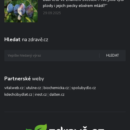
plody i jejich pecky elixírem mládí?“
29.09.2025
Hledat
na zdravě.cz
HLEDAT
Partnerské
weby
vitalweb.cz
|
utulne.cz
|
biochemicka.cz
|
spolubydlo.cz
kdechcibydlet.cz
|
irest.cz
|
dalten.cz