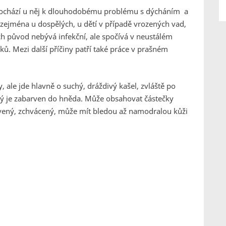
dochází u něj k dlouhodobému problému s dýcháním a
 zejména u dospělých, u dětí v případě vrozených vad,
jich původ nebývá infekční, ale spočívá v neustálém
ků. Mezi další příčiny patří také práce v prašném
 ale jde hlavně o suchý, dráždivý kašel, zvláště po
erý je zabarven do hněda. Může obsahovat částečky
ený, zchvácený, může mít bledou až namodralou kůži