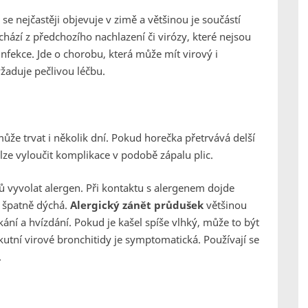
se nejčastěji objevuje v zimě a většinou je součástí
chází z předchozího nachlazení či virózy, které nejsou
nfekce. Jde o chorobu, která může mít virový i
žaduje pečlivou léčbu.
ůže trvat i několik dní. Pokud horečka přetrvává delší
elze vyloučit komplikace v podobě zápalu plic.
ů vyvolat alergen. Při kontaktu s alergenem dojde
 špatně dýchá.
Alergický zánět průdušek
většinou
kání a hvízdání. Pokud je kašel spíše vlhký, může to být
tní virové bronchitidy je symptomatická. Používají se
.