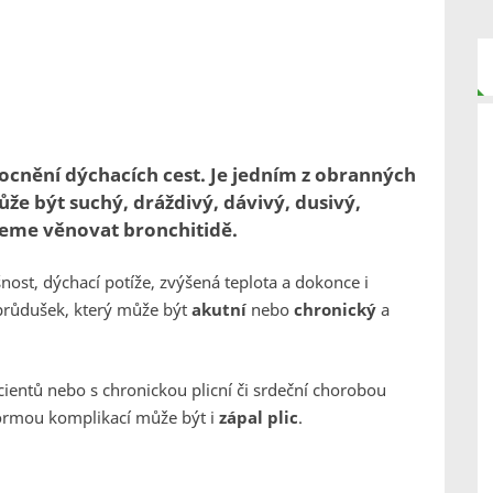
ocnění dýchacích cest. Je jedním z obranných
že být suchý, dráždivý, dávivý, dusivý,
deme věnovat bronchitidě.
nost, dýchací potíže, zvýšená teplota a dokonce i
 průdušek, který může být
akutní
nebo
chronický
a
cientů nebo s chronickou plicní či srdeční chorobou
formou komplikací může být i
zápal plic
.