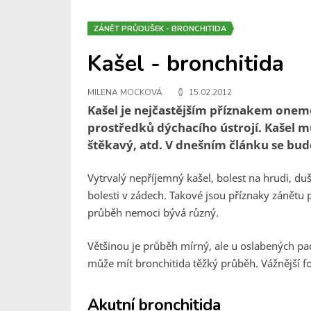
ZÁNĚT PRŮDUŠEK - BRONCHITIDA
Kašel - bronchitida
MILENA MOCKOVÁ
15.02.2012
Kašel je nejčastějším příznakem onem
prostředků dýchacího ústrojí. Kašel mů
štěkavý, atd. V dnešním článku se bu
Vytrvalý nepříjemný kašel, bolest na hrudi, duš
bolesti v zádech. Takové jsou příznaky zánětu
průběh nemoci bývá různý.
Většinou je průběh mírný, ale u oslabených pa
může mít bronchitida těžký průběh. Vážnější 
Akutní bronchitida