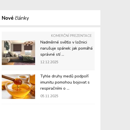
Nové
články
KOMERČNÍ PREZENTACE
Nadměrné světlo v ložnici
narušuje spánek: jak pomáhá
správné stí ...
12.12.2025
Tyhle druhy medů podpoří
imunitu pomohou bojovat s
respiračními o ...
05.11.2025