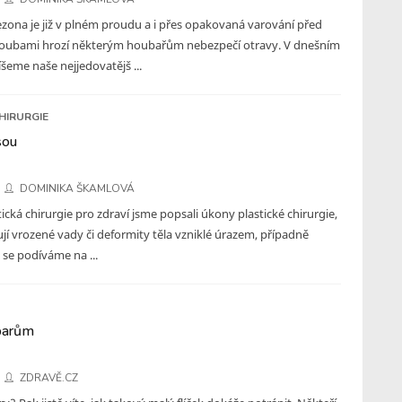
zona je již v plném proudu a i přes opakovaná varování před
oubami hrozí některým houbařům nebezpečí otravy. V dnešním
íšeme naše nejjedovatějš ...
HIRURGIE
sou
DOMINIKA ŠKAMLOVÁ
tická chirurgie pro zdraví jsme popsali úkony plastické chirurgie,
jí vrozené vady či deformity těla vzniklé úrazem, případně
se podíváme na ...
oparům
ZDRAVĚ.CZ