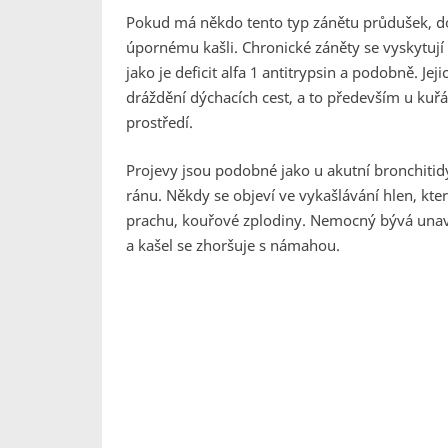
Pokud má někdo tento typ zánětu průdušek, 
úpornému kašli. Chronické záněty se vyskytují
jako je deficit alfa 1 antitrypsin a podobně. Je
dráždění dýchacích cest, a to především u kuřá
prostředí.
Projevy jsou podobné jako u akutní bronchitidy,
ránu. Někdy se objeví ve vykašlávání hlen, kt
prachu, kouřové zplodiny. Nemocný bývá unav
a kašel se zhoršuje s námahou.