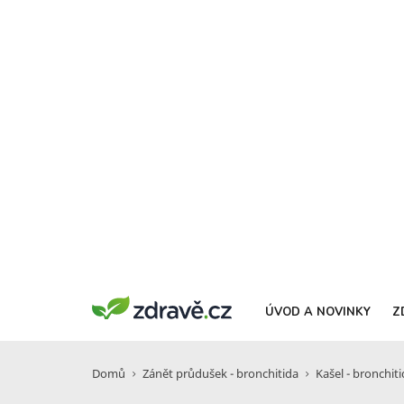
ÚVOD A NOVINKY
Z
Domů
Zánět průdušek - bronchitida
Kašel - bronchit