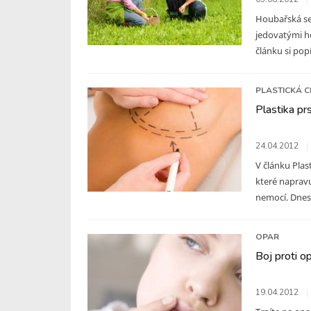
Houbařská se
jedovatými h
článku si pop
PLASTICKÁ C
Plastika pr
24.04.2012
V článku Plas
které napravu
nemocí. Dnes 
OPAR
Boj proti 
19.04.2012