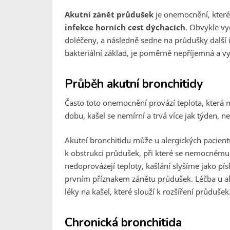
Akutní zánět průdušek
je onemocnění, které 
infekce horních cest dýchacích
. Obvykle vy
doléčeny, a následně sedne na průdušky další i
bakteriální základ, je poměrně nepříjemná a vy
Průběh akutní bronchitidy
Často toto onemocnění provází teplota, která m
dobu, kašel se nemírní a trvá více jak týden, n
Akutní bronchitidu může u alergických pacient
k obstrukci průdušek, při které se nemocnému
nedoprovázejí teploty, kašlání slyšíme jako pís
prvním příznakem zánětu průdušek. Léčba u aku
léky na kašel, které slouží k rozšíření průdušek
Chronická bronchitida