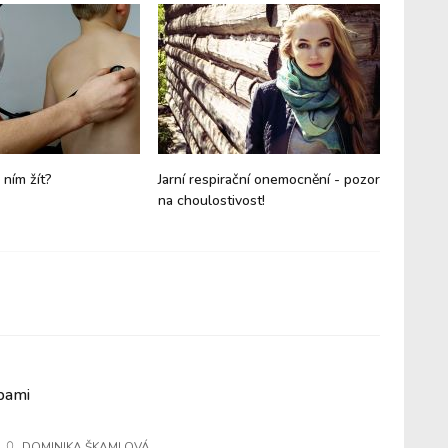
 ním žít?
Jarní respirační onemocnění - pozor
Zbavte 
na choulostivost!
jednodu
příprav
bami
DOMINIKA ŠKAMLOVÁ