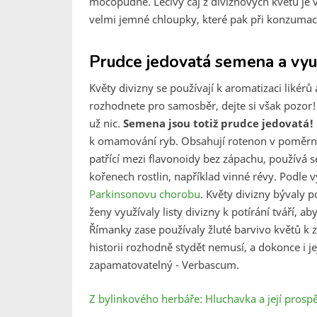
močopudně. Léčivý čaj z diviznových květů je v
velmi jemné chloupky, které pak při konzumaci d
Prudce jedovatá semena a využit
Květy divizny se používají k aromatizaci likér
rozhodnete pro samosběr, dejte si však pozor! 
už nic.
Semena jsou totiž prudce jedovatá!
k omamování ryb. Obsahují rotenon v poměrně
patřící mezi flavonoidy bez zápachu, používá se
kořenech rostlin, například vinné révy. Podle
Parkinsonovu chorobu
. Květy divizny bývaly p
ženy využívaly listy divizny k potírání tváří, a
Římanky zase používaly žluté barvivo květů k z
historii rozhodně stydět nemusí, a dokonce i 
zapamatovatelný - Verbascum.
Z bylinkového herbáře: Hluchavka a její prosp