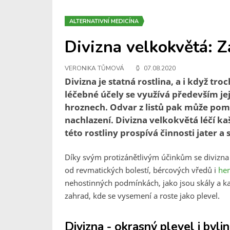
ALTERNATIVNÍ MEDICÍNA
Divizna velkokvětá: 
VERONIKA TŮMOVÁ
07.08.2020
Divizna je statná rostlina, a i když t
léčebné účely se využívá především jej
hroznech. Odvar z listů pak může po
nachlazení. Divizna velkokvětá léčí kaš
této rostliny prospívá činnosti jater 
Díky svým protizánětlivým účinkům se divizna 
od revmatických bolestí, bércových vředů i
he
nehostinných podmínkách, jako jsou skály a kam
zahrad, kde se vysemení a roste jako plevel.
Divizna - okrasný plevel i byl