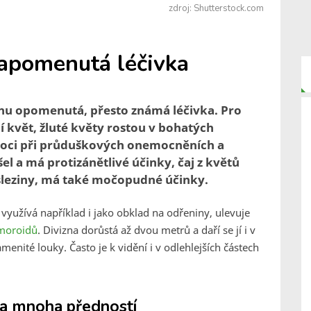
zdroj: Shutterstock.com
Zapomenutá léčivka
rochu opomenutá, přesto známá léčivka. Pro
í květ, žluté květy rostou v bohatých
moci při průduškových onemocněních a
el a má protizánětlivé účinky, čaj z květů
a sleziny, má také močopudné účinky.
využívá například i jako obklad na odřeniny, ulevuje
moroidů
. Divizna dorůstá až dvou metrů a daří se jí i v
enité louky. Často je k vidění i v odlehlejších částech
ina mnoha předností