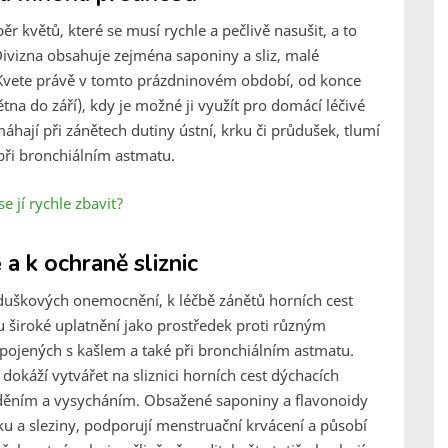
r květů, které se musí rychle a pečlivě nasušit, a to
 Divizna obsahuje zejména saponiny a sliz, malé
y. Kvete právě v tomto prázdninovém období, od konce
tna do září), kdy je možné ji využít pro domácí léčivé
áhají při zánětech dutiny ústní, krku či průdušek, tlumí
ři bronchiálním astmatu.
e jí rychle zbavit?
a k ochraně sliznic
průduškových onemocnění, k léčbě zánětů horních cest
u široké uplatnění jako prostředek proti různým
ojených s kašlem a také při bronchiálním astmatu.
dokáží vytvářet na sliznici horních cest dýchacích
žděním a vysycháním. Obsažené saponiny a flavonoidy
íku a sleziny, podporují menstruační krvácení a působí