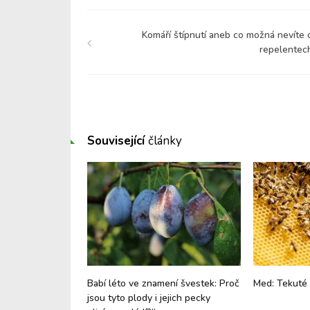
Komáří štípnutí aneb co možná nevíte 
repelentec
Související
články
ptogen, který
Babí léto ve znamení švestek: Proč
Med: Tekuté 
unkce i celkovou
jsou tyto plody i jejich pecky