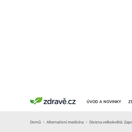
ÚVOD A NOVINKY
Z
Domů
Alternativní medicína
Divizna velkokvětá: Zap