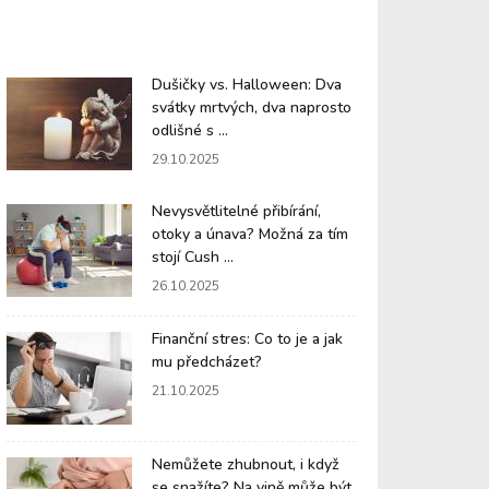
Dušičky vs. Halloween: Dva
svátky mrtvých, dva naprosto
odlišné s ...
29.10.2025
Nevysvětlitelné přibírání,
otoky a únava? Možná za tím
stojí Cush ...
26.10.2025
Finanční stres: Co to je a jak
mu předcházet?
21.10.2025
Nemůžete zhubnout, i když
se snažíte? Na vině může být