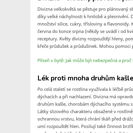
Divizna velkokvětá se pěstuje pro plánovaný sbě
díky velké náchylnosti k hnilobě a plesnivění.
množství silice, cukry, třísloviny a flavonoid
června do konce srpna (někdy se uvádí i od kvě
receptury. Květy divizny rozpouštějí hleny, pom
křeče průdušek a průdušinek. Mohou pomoci p
Plíseň v bytě: Jak může být nebezpečná a proč s
Lék proti mnoha druhům kašle 
Po celá staletí se rostlina využívala k léčbě 
dýchacích a při nachlazení. Divizna má opravd
druhům kašle, chorobám dýchacího systému sp
Látky slizového charakteru obsažené v rostlině 
ochrannou vrstvu, která chrání tkáň před drá
umí rozpouštět hlen. Posilují také činnost brzl