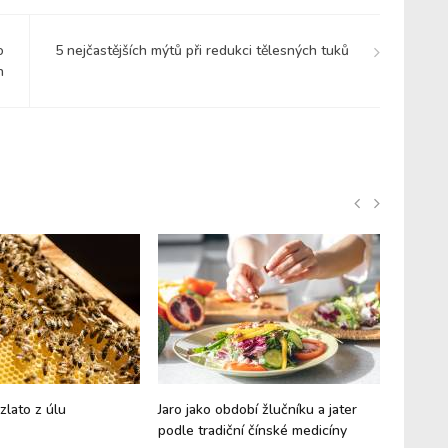
o
5 nejčastějších mýtů při redukci tělesných tuků
h
zlato z úlu
Jaro jako období žlučníku a jater
Hericiu
podle tradiční čínské medicíny
Houba n