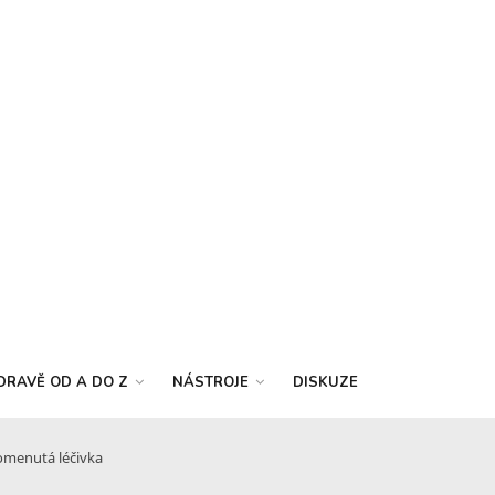
DRAVĚ OD A DO Z
NÁSTROJE
DISKUZE
omenutá léčivka