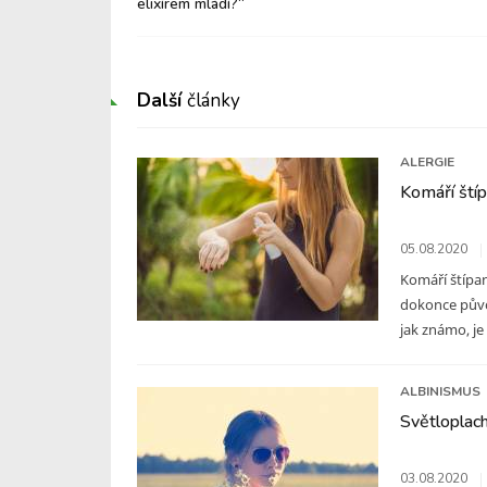
elixírem mládí?“
Další
články
ALERGIE
Komáří štíp
05.08.2020
Komáří štípan
dokonce původ
jak známo, je
ALBINISMUS
Světloplach
03.08.2020