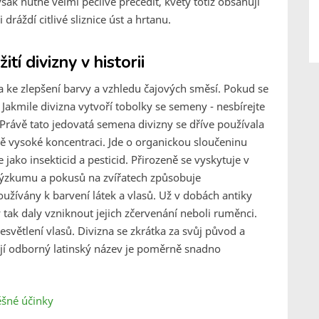
šak nutné velmi pečlivě přecedit, květy totiž obsahují
ráždí citlivé sliznice úst a hrtanu.
í divizny v historii
ů a ke zlepšení barvy a vzhledu čajových směsí. Pokud se
Jakmile divizna vytvoří tobolky se semeny - nesbírejte
Právě tato jedovatá semena divizny se dříve používala
 vysoké koncentraci. Jde o organickou sloučeninu
 jako insekticid a pesticid. Přirozeně se vyskytuje v
 výzkumu a pokusů na zvířatech způsobuje
oužívány k barvení látek a vlasů. Už v dobách antiky
by tak daly vzniknout jejich zčervenání neboli ruměnci.
esvětlení vlasů. Divizna se zkrátka za svůj původ a
její odborný latinský název je poměrně snadno
ěšné účinky