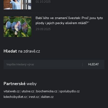
01.10.2025
Babí léto ve znamení švestek: Proč jsou tyto
plody i jejich pecky elixírem mládí?“
29.09.2025
Hledat
na zdravě.cz
HLEDAT
Partnerské
weby
vitalweb.cz
|
utulne.cz
|
biochemicka.cz
|
spolubydlo.cz
kdechcibydlet.cz
|
irest.cz
|
dalten.cz