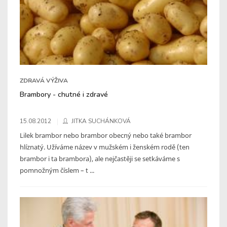
ZDRAVÁ VÝŽIVA
Brambory - chutné i zdravé
15.08.2012
JITKA SUCHÁNKOVÁ
Lilek brambor nebo brambor obecný nebo také brambor
hlíznatý. Užíváme název v mužském i ženském rodě (ten
brambor i ta brambora), ale nejčastěji se setkáváme s
pomnožným číslem – t ...