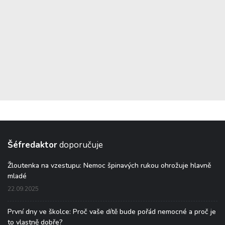
Šéfredaktor
doporučuje
Žloutenka na vzestupu: Nemoc špinavých rukou ohrožuje hlavně
mladé
22.09.2025
První dny ve školce: Proč vaše dítě bude pořád nemocné a proč je
to vlastně dobře?