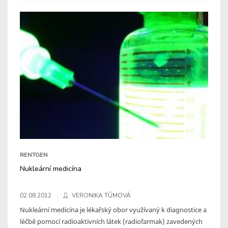
RENTGEN
Nukleární medicína
02.08.2012
VERONIKA TŮMOVÁ
Nukleární medicína je lékařský obor využívaný k diagnostice a
léčbě pomocí radioaktivních látek (radiofarmak) zavedených