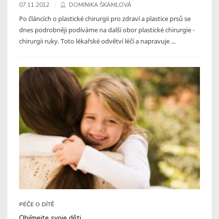
07.11.2012
DOMINIKA ŠKAMLOVÁ
Po článcích o plastické chirurgii pro zdraví a plastice prsů se
dnes podrobněji podíváme na další obor plastické chirurgie -
chirurgii ruky. Toto lékařské odvětví léčí a napravuje ...
PÉČE O DÍTĚ
Objímejte svoje děti