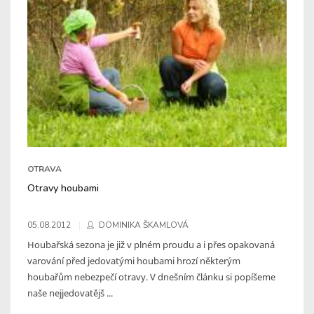
OTRAVA
Otravy houbami
05.08.2012
DOMINIKA ŠKAMLOVÁ
Houbařská sezona je již v plném proudu a i přes opakovaná
varování před jedovatými houbami hrozí některým
houbařům nebezpečí otravy. V dnešním článku si popíšeme
naše nejjedovatějš ...