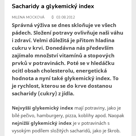
Sacharidy a glykemický index
MILENA MOCKOVÁ
03.08.2012
Správná výživa se dnes skloňuje ve všech
pádech. Složení potravy ovlivňuje naši váhu
i zdraví. Velmi důležitá je přitom hladina
cukru v krvi. Donedávna nás především
zajímalo množství vitamínů a stopových
prvků v potravinách. Poté se v hledáčku
ocitl obsah cholesterolu, energetická
hodnota a nyní také glykemický index. To
je rychlost, kterou se do krve dostanou
sacharidy (cukry) z jídla.
Nejvyšší glykemický index
mají potraviny, jako je
bílé pečivo, hamburgery, pizza, koblihy apod. Naopak
nejnižší glykemický index
je v potravinách s
vysokým podílem složitých sacharidů, jako je škrob.