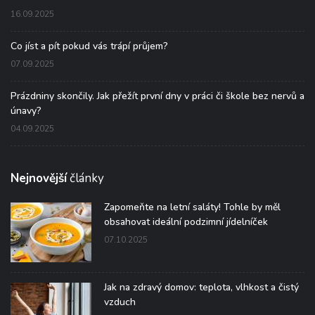
16.09.2025
Co jíst a pít pokud vás trápí průjem?
07.09.2025
Prázdniny skončily. Jak přežít první dny v práci či škole bez nervů a
únavy?
04.09.2025
Nejnovější
články
Zapomeňte na letní saláty! Tohle by měl
obsahovat ideální podzimní jídelníček
07.10.2025
Jak na zdravý domov: teplota, vlhkost a čistý
vzduch