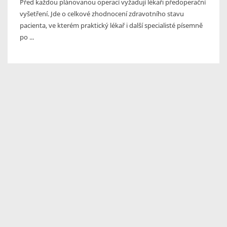
Před každou plánovanou operací vyžadují lékaři předoperační
vyšetření. Jde o celkové zhodnocení zdravotního stavu
pacienta, ve kterém praktický lékař i další specialisté písemně
po ...