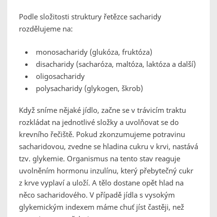
Podle složitosti struktury řetězce sacharidy
rozdělujeme na:
monosacharidy (
glukóza, fruktóza
)
disacharidy (
sacharóza, maltóza, laktóza a další
)
oligosacharidy
polysacharidy (
glykogen, škrob
)
Když sníme nějaké jídlo, začne se v trávicím traktu
rozkládat na jednotlivé složky a uvolňovat se do
krevního řečiště. Pokud zkonzumujeme potravinu
sacharidovou, zvedne se hladina cukru v krvi, nastává
tzv. glykemie. Organismus na tento stav reaguje
uvolněním hormonu inzulínu, který přebytečný cukr
z krve vyplaví a uloží. A tělo dostane opět hlad na
něco sacharidového. V případě jídla s vysokým
glykemickým indexem máme chuť jíst častěji, než