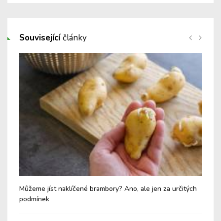
Související
články
Můžeme jíst naklíčené brambory? Ano, ale jen za určitých
Mlé
podmínek
zak