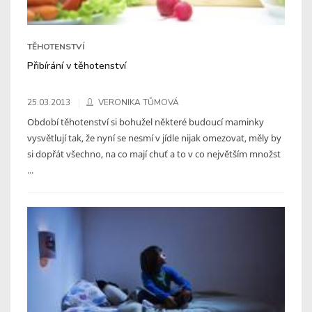
TĚHOTENSTVÍ
Přibírání v těhotenství
25.03.2013
VERONIKA TŮMOVÁ
Období těhotenství si bohužel některé budoucí maminky
vysvětlují tak, že nyní se nesmí v jídle nijak omezovat, měly by
si dopřát všechno, na co mají chuť a to v co největším množst
...