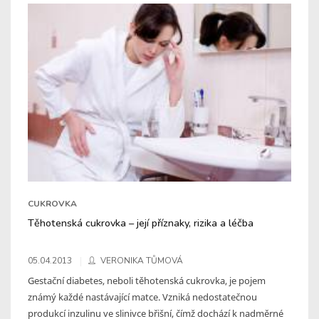
CUKROVKA
Těhotenská cukrovka – její příznaky, rizika a léčba
05.04.2013
VERONIKA TŮMOVÁ
Gestační diabetes, neboli těhotenská cukrovka, je pojem
známý každé nastávající matce. Vzniká nedostatečnou
produkcí inzulinu ve slinivce břišní, čímž dochází k nadměrné