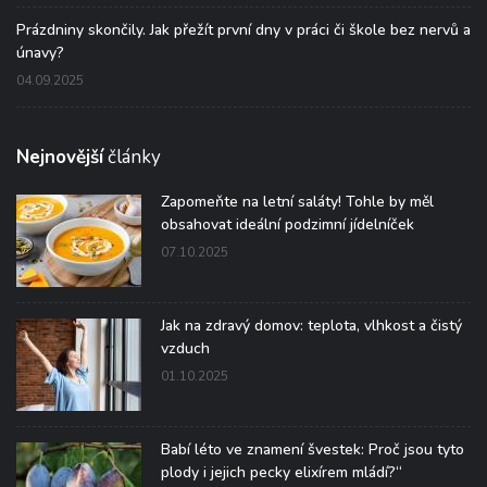
Prázdniny skončily. Jak přežít první dny v práci či škole bez nervů a
únavy?
04.09.2025
Nejnovější
články
Zapomeňte na letní saláty! Tohle by měl
obsahovat ideální podzimní jídelníček
07.10.2025
Jak na zdravý domov: teplota, vlhkost a čistý
vzduch
01.10.2025
Babí léto ve znamení švestek: Proč jsou tyto
plody i jejich pecky elixírem mládí?“