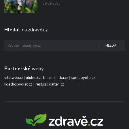
29.09.2025
Hledat
na zdravě.cz
HLEDAT
Partnerské
weby
vitalweb.cz
|
utulne.cz
|
biochemicka.cz
|
spolubydlo.cz
kdechcibydlet.cz
|
irest.cz
|
dalten.cz