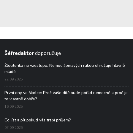
Šéfredaktor
doporučuje
Žloutenka na vzestupu: Nemoc špinavých rukou ohrožuje hlavně
mladé
22.09.2025
První dny ve školce: Proč vaše dítě bude pořád nemocné a proč je
to vlastně dobře?
16.09.2025
Co jíst a pít pokud vás trápí průjem?
07.09.2025