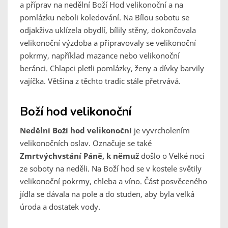
a příprav na nedělní Boží Hod velikonoční a na
pomlázku neboli koledování. Na Bílou sobotu se
odjakživa uklízela obydlí, bílily stěny, dokončovala
velikonoční výzdoba a připravovaly se velikonoční
pokrmy, například mazance nebo velikonoční
beránci. Chlapci pletli pomlázky, ženy a dívky barvily
vajíčka. Většina z těchto tradic stále přetrvává.
Boží hod velikonoční
Nedělní Boží hod velikonoční
je vyvrcholením
velikonočních oslav. Označuje se také
Zmrtvýchvstání Páně, k němuž
došlo o Velké noci
ze soboty na neděli. Na Boží hod se v kostele světily
velikonoční pokrmy, chleba a víno. Část posvěceného
jídla se dávala na pole a do studen, aby byla velká
úroda a dostatek vody.