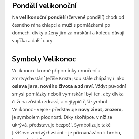
Pondělí velikonoční
Na
velikonoční pondělí
(červené pondělí) chodí od
časného rána chlapci a muži s pomlázkami po
domech, dívky a ženy jim za mrskání a koledu dávají
vajíčka a další dary.
Symboly Velikonoc
Velikonoce kromě připomínky umučení a
zmrtvýchvstání Ježíše Krista jsou stále chápány i jako
oslava jara, nového života a zdraví
. Vždyť původní
smysl pomlázky neboli vymrskání byl ten, aby dívka
či žena zůstala zdravá, a nejtypičtější symbol
Velikonoc - vejce - představuje
nový život, zrození
,
je symbolem plodnosti. Díky skořápce, v níž se
ukrývá, představuje bezpečí. Symbolizuje také
Ježíšovo zmrtvýchvstání – je přirovnáváno k hrobu,