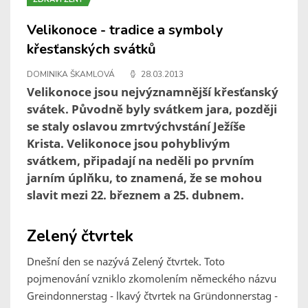
Velikonoce - tradice a symboly
křesťanských svátků
DOMINIKA ŠKAMLOVÁ
28.03.2013
Velikonoce jsou nejvýznamnější křesťanský
svátek. Původně byly svátkem jara, později
se staly oslavou zmrtvýchvstání Ježíše
Krista. Velikonoce jsou pohyblivým
svátkem, připadají na neděli po prvním
jarním úplňku, to znamená, že se mohou
slavit mezi 22. březnem a 25. dubnem.
Zelený čtvrtek
Dnešní den se nazývá Zelený čtvrtek. Toto
pojmenování vzniklo zkomolením německého názvu
Greindonnerstag - lkavý čtvrtek na
Gründonnerstag -