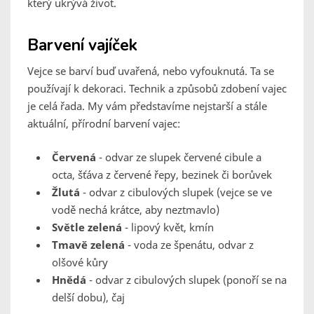
který ukrývá život.
Barvení vajíček
Vejce se barví buď uvařená, nebo vyfouknutá. Ta se
používají k dekoraci. Technik a způsobů zdobení vajec
je celá řada. My vám představíme nejstarší a stále
aktuální, přírodní barvení vajec:
Červená
- odvar ze slupek červené cibule a
octa, šťáva z červené řepy, bezinek či borůvek
Žlutá
- odvar z cibulových slupek (vejce se ve
vodě nechá krátce, aby neztmavlo)
Světle zelená
- lipový květ, kmín
Tmavě zelená
- voda ze špenátu, odvar z
olšové kůry
Hnědá
- odvar z cibulových slupek (ponoří se na
delší dobu), čaj