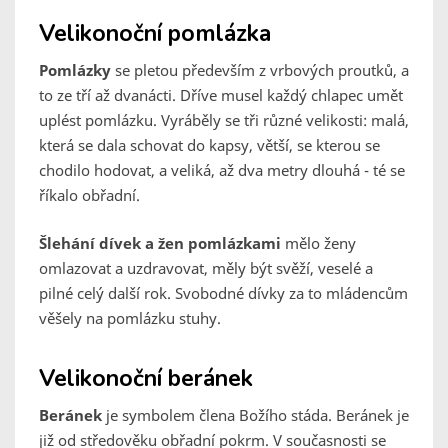
Velikonoční pomlázka
Pomlázky
se pletou především z vrbových proutků, a
to ze tří až dvanácti. Dříve musel každý chlapec umět
uplést pomlázku. Vyráběly se tři různé velikosti: malá,
která se dala schovat do kapsy, větší, se kterou se
chodilo hodovat, a veliká, až dva metry dlouhá - té se
říkalo obřadní.
Šlehání dívek a žen pomlázkami
mělo ženy
omlazovat a uzdravovat, měly být svěží, veselé a
pilné celý další rok. Svobodné dívky za to mládencům
věšely na pomlázku stuhy.
Velikonoční beránek
Beránek
je symbolem člena Božího stáda. Beránek je
již od středověku obřadní pokrm. V současnosti se