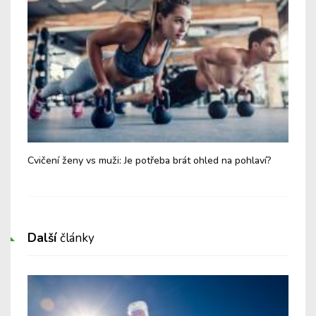
Cvičení ženy vs muži: Je potřeba brát ohled na pohlaví?
Růž
krá
Další
články