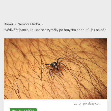
Domů
Nemoci a léčba
Svědivé štípance, kousance a vyrážky po hmyzím bodnutí - jak na ně?
zdroj: pixabay.com
NEMOCI A LÉČBA