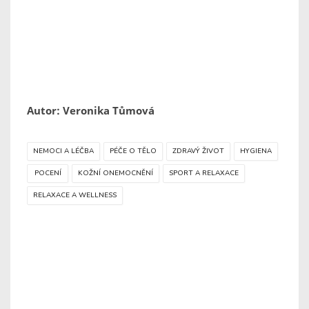
Autor: Veronika Tůmová
NEMOCI A LÉČBA
PÉČE O TĚLO
ZDRAVÝ ŽIVOT
HYGIENA
POCENÍ
KOŽNÍ ONEMOCNĚNÍ
SPORT A RELAXACE
RELAXACE A WELLNESS