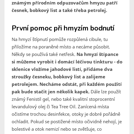
známým přírodním odpuzovačům hmyzu patří
česnek, bobkový list a také třeba petrolej.
První pomoc při hmyzím bodnutí
Na hmyzí štípnutí pomůže rozpůlená cibule, tu
přiložíme na poraněné místo a necáme působit.
Někdy se používá také netřesk.
Na hmyzí štípance
si můžeme vyrobit i domácí léčivou tinkturu - do
sklenice vložíme jahodové listí, přidáme dva
stroužky česneku, bobkový list a zalijeme
petrolejem. Necháme odstát, při každém použití
pak bude stačit jen několik kapek.
Dále lze použít
známý Fenistil gel, nebo také kvalitní stoprocentní
levandulový olej či Tea Tree Oil. Zanícená místa
očistíme trochou desinfekce, otoky je dobré pořádně
ochladit. Pokud se postižené místo očividně nehojí, je
bolestivé a otok nemizí nebo se zvětšuje, co