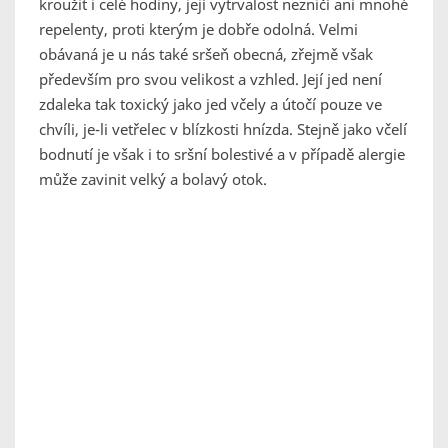
kroužit i celé hodiny, její vytrvalost nezničí ani mnohé
repelenty, proti kterým je dobře odolná. Velmi
obávaná je u nás také sršeň obecná, zřejmě však
především pro svou velikost a vzhled. Její jed není
zdaleka tak toxický jako jed včely a útočí pouze ve
chvíli, je-li vetřelec v blízkosti hnízda. Stejně jako včelí
bodnutí je však i to sršní bolestivé a v případě alergie
může zavinit velký a bolavý otok.