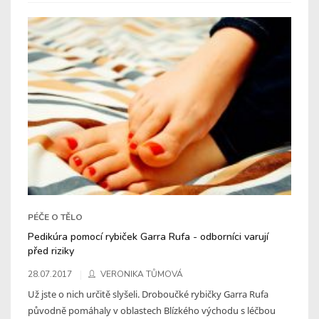
PÉČE O TĚLO
Pedikúra pomocí rybiček Garra Rufa - odborníci varují
před riziky
28.07.2017
VERONIKA TŮMOVÁ
Už jste o nich určitě slyšeli. Droboučké rybičky Garra Rufa
původně pomáhaly v oblastech Blízkého východu s léčbou