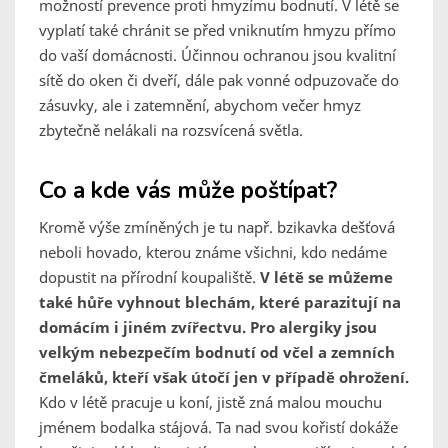
možností prevence proti hmyzímu bodnutí. V létě se
vyplatí také chránit se před vniknutím hmyzu přímo
do vaší domácnosti. Účinnou ochranou jsou kvalitní
sítě do oken či dveří, dále pak vonné odpuzovače do
zásuvky, ale i zatemnění, abychom večer hmyz
zbytečně nelákali na rozsvícená světla.
Co a kde vás může poštípat?
Kromě výše zmíněných je tu např. bzikavka dešťová
neboli hovado, kterou známe všichni, kdo nedáme
dopustit na přírodní koupaliště.
V létě se můžeme
také hůře vyhnout blechám, které parazitují na
domácím i jiném zvířectvu. Pro alergiky jsou
velkým nebezpečím bodnutí od včel a zemních
čmeláků, kteří však útočí jen v případě ohrožení.
Kdo v létě pracuje u koní, jistě zná malou mouchu
jménem bodalka stájová. Ta nad svou kořistí dokáže