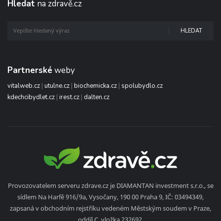
Hledat
na zdravě.cz
HLEDAT
Partnerské
weby
vitalweb.cz
|
utulne.cz
|
biochemicka.cz
|
spolubydlo.cz
kdechcibydlet.cz
|
irest.cz
|
dalten.cz
Provozovatelem serveru zdrave.cz je DIAMANTAN investment s.r.o., se
sídlem Na Harfě 916/9a, Vysočany, 190 00 Praha 9, IČ: 03494349,
zapsaná v obchodním rejstříku vedeném Městským soudem v Praze,
oddíl C, vložka 232692.