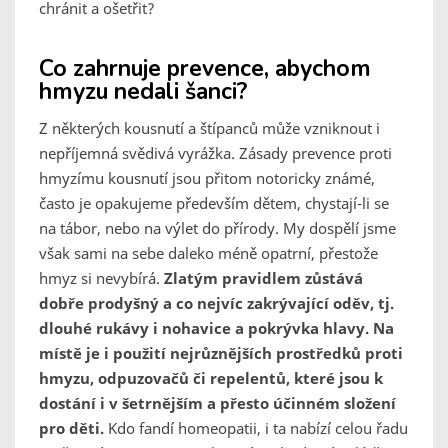
chránit a ošetřit?
Co zahrnuje prevence, abychom
hmyzu nedali šanci?
Z některých kousnutí a štípanců může vzniknout i
nepříjemná svědivá vyrážka. Zásady prevence proti
hmyzímu kousnutí jsou přitom notoricky známé,
často je opakujeme především dětem, chystají-li se
na tábor, nebo na výlet do přírody. My dospělí jsme
však sami na sebe daleko méně opatrní, přestože
hmyz si nevybírá.
Zlatým pravidlem zůstává
dobře prodyšný a co nejvíc zakrývající oděv, tj.
dlouhé rukávy i nohavice a pokrývka hlavy. Na
místě je i použití nejrůznějších prostředků proti
hmyzu, odpuzovačů či repelentů, které jsou k
dostání i v šetrnějším a přesto účinném složení
pro děti.
Kdo fandí homeopatii, i ta nabízí celou řadu