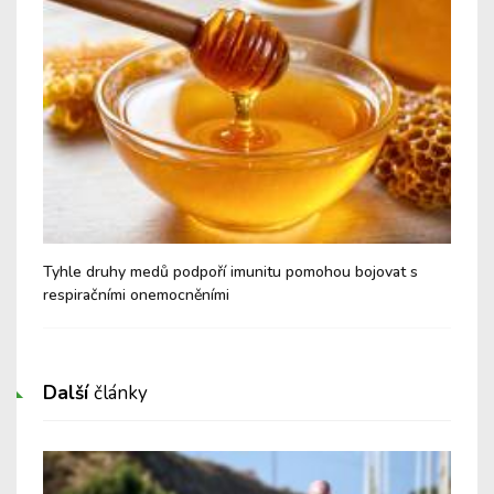
é a
Tyhle druhy medů podpoří imunitu pomohou bojovat s
Nev
respiračními onemocněními
Cu
Další
články