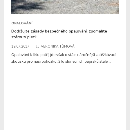
OPALOVÁNÍ
Dodržujte zásady bezpečného opalování, zpomalíte
stárnutí pleti!
19.07.2017
VERONIKA TŮMOVÁ
Opalování k létu patří, jde však o stále náročnější zatěžkávací
zkoušku pro naši pokožku. Sílu slunečních paprsků stále ...