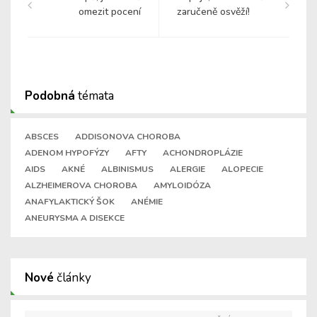
omezit pocení
zaručeně osvěží!
Podobná
témata
ABSCES
ADDISONOVA CHOROBA
ADENOM HYPOFÝZY
AFTY
ACHONDROPLÁZIE
AIDS
AKNÉ
ALBINISMUS
ALERGIE
ALOPECIE
ALZHEIMEROVA CHOROBA
AMYLOIDÓZA
ANAFYLAKTICKÝ ŠOK
ANÉMIE
ANEURYSMA A DISEKCE
Nové
články