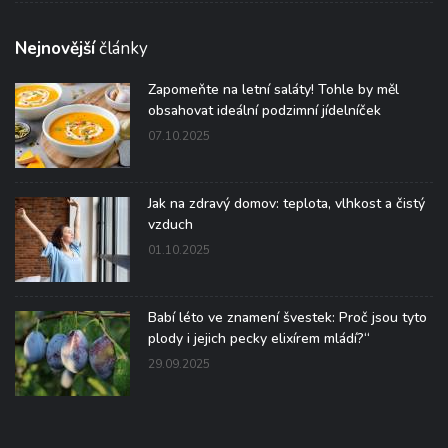
Nejnovější
články
Zapomeňte na letní saláty! Tohle by měl
obsahovat ideální podzimní jídelníček
07.10.2025
Jak na zdravý domov: teplota, vlhkost a čistý
vzduch
01.10.2025
Babí léto ve znamení švestek: Proč jsou tyto
plody i jejich pecky elixírem mládí?“
29.09.2025