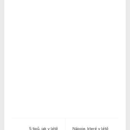
5 tipů, jak v létě
Nápoje, které v létě