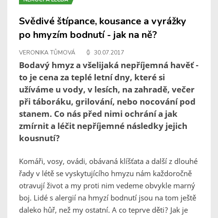
Svědivé štípance, kousance a vyrážky
po hmyzím bodnutí - jak na ně?
VERONIKA TŮMOVÁ
30.07.2017
Bodavý hmyz a všelijaká nepříjemná havěť -
to je cena za teplé letní dny, které si
užíváme u vody, v lesích, na zahradě, večer
při táboráku, grilování, nebo nocování pod
stanem. Co nás před nimi ochrání a jak
zmírnit a léčit nepříjemné následky jejich
kousnutí?
Komáři, vosy, ovádi, obávaná klíšťata a další z dlouhé
řady v létě se vyskytujícího hmyzu nám každoročně
otravují život a my proti nim vedeme obvykle marný
boj. Lidé s alergií na hmyzí bodnutí jsou na tom ještě
daleko hůř, než my ostatní. A co teprve děti? Jak je