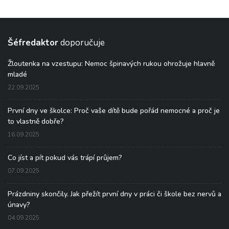
Šéfredaktor
doporučuje
Žloutenka na vzestupu: Nemoc špinavých rukou ohrožuje hlavně
mladé
22.09.2025
První dny ve školce: Proč vaše dítě bude pořád nemocné a proč je
to vlastně dobře?
16.09.2025
Co jíst a pít pokud vás trápí průjem?
07.09.2025
Prázdniny skončily. Jak přežít první dny v práci či škole bez nervů a
únavy?
04.09.2025