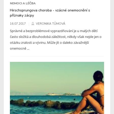
NEMOCI A LÉČBA
Hirschsprungova choroba - vzácné onemocnění s
příznaky zácpy
16.07.2017
VERONIKA TŮMOVÁ
Správné a bezproblémové vyprazdňování je u malých dětí
často složitá a dlouhodobá záležitost, někdy však nejde jen o
otázku zralosti a vývinu. Může jít o daleko závažnější
onemocně ...