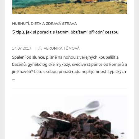
HUBNUTÍ, DIETA A ZDRAVÁ STRAVA
5 tipů, jak si poradit s letními obtížemi přírodní cestou
14.07.2017
VERONIKA TŮMOVÁ
Spálení od slunce, plísně na nohou z veřejných koupališť a
bazénů, gynekologické mykózy, svědivé štípance od komárů a
jiné havěti? Léto s sebou přináší řadu nepříjemností typických
...