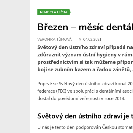
NEMOCI A LÉČBA
Březen – měsíc dentá
VERONIKA TŮMOVÁ
04.03.2021
Světový den ústního zdraví připadá na
zdůraznit význam ústní hygieny v rámc
prostřednictvím si tak můžeme připomí
boji se zubním kazem a řadou zánětů, 
Poprvé se Světový den ústního zdraví konal 20.
federace (FDI) ve spolupráci s dentálními asoc
dostal do povědomí veřejnosti v roce 2014.
Světový den ústního zdraví je 
U nás je tento den podporován Českou stomato