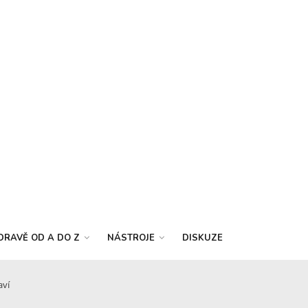
DRAVĚ OD A DO Z
NÁSTROJE
DISKUZE
aví