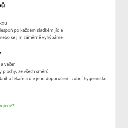
bů
ikou
alespoň po každém sladkém jídle
, nebo se jim záměrně vyhýbáme
y
 a večer
ny plochy, ze všech směrů
bního lékaře a dle jeho doporučení i zubní hygienistku
hygieně?