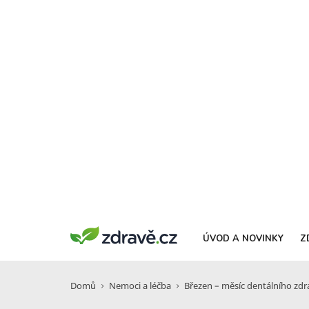
ÚVOD A NOVINKY
Z
Domů
Nemoci a léčba
Březen – měsíc dentálního zdr