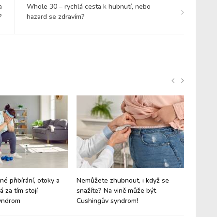
a
Whole 30 – rychlá cesta k hubnutí, nebo
?
hazard se zdravím?
né přibírání, otoky a
Nemůžete zhubnout, i když se
Zapomeň
 za tím stojí
snažíte? Na vině může být
by měl 
yndrom
Cushingův syndrom!
jídelníč