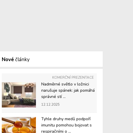
Nové
články
KOMERČNÍ PREZENTACE
Nadměrné světlo v ložnici
narušuje spánek: jak pomáhá
správné stí ...
12.12.2025
Tyhle druhy medů podpoří
imunitu pomohou bojovat s
respiračními o ...