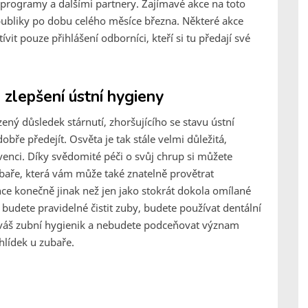
rogramy a dalšími partnery. Zajímavé akce na toto
publiky po dobu celého měsíce března. Některé akce
vit pouze přihlášení odborníci, kteří si tu předají své
 zlepšení ústní hygieny
ený důsledek stárnutí, zhoršujícího se stavu ústní
bře předejít. Osvěta je tak stále velmi důležitá,
venci. Díky svědomité péči o svůj chrup si můžete
ubaře, která vám může také znatelně provětrat
ce konečně jinak než jen jako stokrát dokola omílané
 budete pravidelné čistit zuby, budete používat dentální
í váš zubní hygienik a nebudete podceňovat význam
hlídek u zubaře.