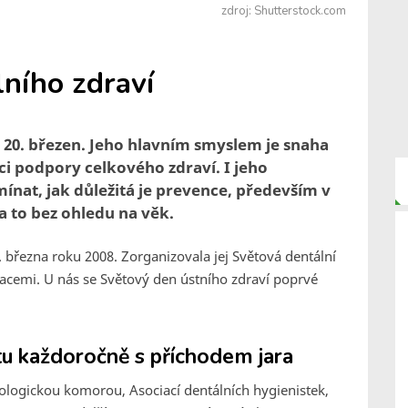
zdroj: Shutterstock.com
lního zdraví
 20. březen. Jeho hlavním smyslem je snaha
i podpory celkového zdraví. I jeho
nat, jak důležitá je prevence, především v
a to bez ohledu na věk.
 března roku 2008. Zorganizovala jej Světová dentální
iacemi. U nás se Světový den ústního zdraví poprvé
tu každoročně s příchodem jara
logickou komorou, Asociací dentálních hygienistek,