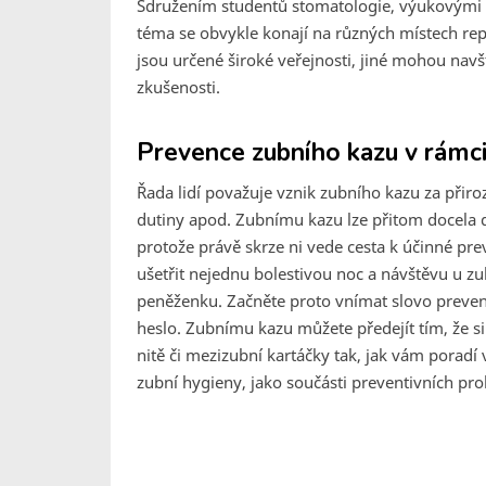
Sdružením studentů stomatologie, výukovými p
téma se obvykle konají na různých místech re
jsou určené široké veřejnosti, jiné mohou navští
zkušenosti.
Prevence zubního kazu v rámci
Řada lidí považuje vznik zubního kazu za přiroz
dutiny apod. Zubnímu kazu lze přitom docela do
protože právě skrze ni vede cesta k účinné pre
ušetřit nejednu bolestivou noc a návštěvu u z
peněženku. Začněte proto vnímat slovo preven
heslo. Zubnímu kazu můžete předejít tím, že si
nitě či mezizubní kartáčky tak, jak vám porad
zubní hygieny, jako součásti preventivních pro