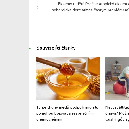
Ekzémy u dětí: Proč je atopický ekzém 
seboroická dermatitida častým problémem
Související
články
e: Proč vaše dítě
Tyhle druhy medů podpoří imunitu
Nevysvětlitel
né a proč je to
pomohou bojovat s respiračními
únava? Možná
onemocněními
Cushingův s