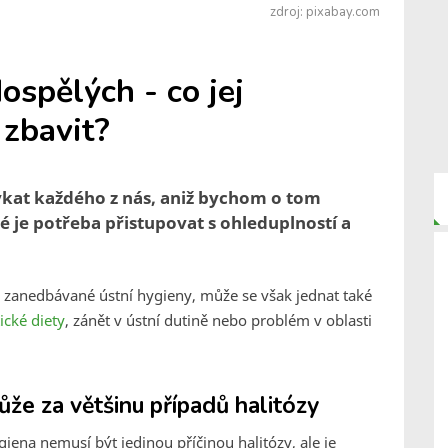
zdroj: pixabay.com
dospělých - co jej
 zbavit?
týkat každého z nás, aniž bychom o tom
eré je potřeba přistupovat s ohleduplností a
i zanedbávané ústní hygieny, může se však jednat také
ické diety
, zánět v ústní dutině nebo problém v oblasti
že za většinu případů halitózy
ena nemusí být jedinou příčinou halitózy, ale je