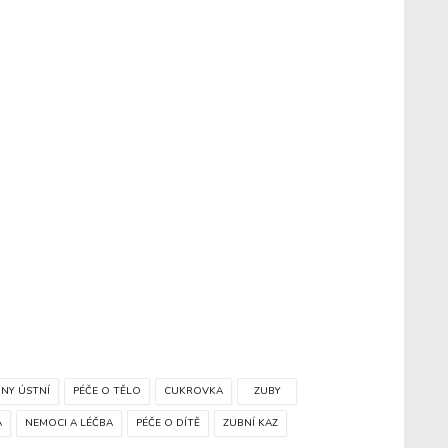
NY ÚSTNÍ
PÉČE O TĚLO
CUKROVKA
ZUBY
A
NEMOCI A LÉČBA
PÉČE O DÍTĚ
ZUBNÍ KAZ