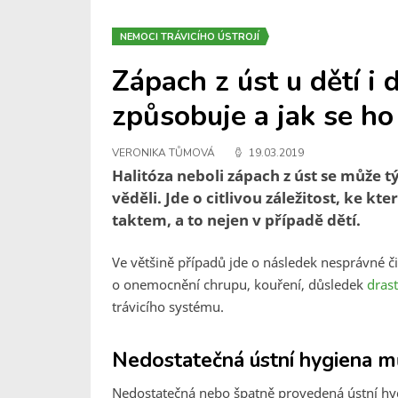
NEMOCI TRÁVICÍHO ÚSTROJÍ
Zápach z úst u dětí i 
způsobuje a jak se ho
VERONIKA TŮMOVÁ
19.03.2019
Halitóza neboli zápach z úst se může 
věděli. Jde o citlivou záležitost, ke kt
taktem, a to nejen v případě dětí.
Ve většině případů jde o následek nesprávné č
o onemocnění chrupu, kouření, důsledek
drast
trávicího systému.
Nedostatečná ústní hygiena mů
Nedostatečná nebo špatně provedená ústní hygi