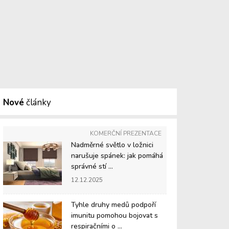
Nové
články
KOMERČNÍ PREZENTACE
Nadměrné světlo v ložnici
narušuje spánek: jak pomáhá
správné stí ...
12.12.2025
Tyhle druhy medů podpoří
imunitu pomohou bojovat s
respiračními o ...