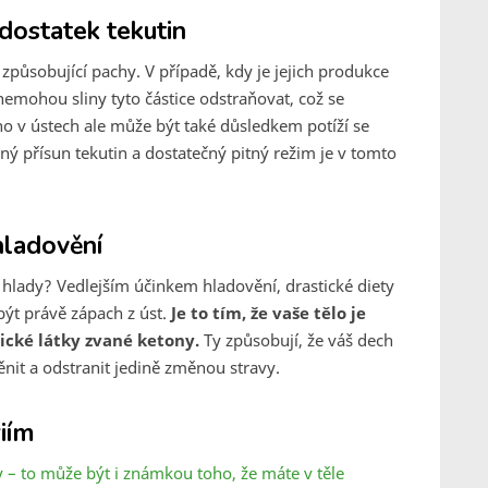
í dostatek tekutin
e způsobující pachy. V případě, kdy je jejich produkce
nemohou sliny tyto částice odstraňovat, což se
 v ústech ale může být také důsledkem potíží se
 přísun tekutin a dostatečný pitný režim je v tomto
hladovění
 hlady? Vedlejším účinkem hladovění, drastické diety
ýt právě zápach z úst.
Je to tím, že vaše tělo je
ické látky zvané ketony.
Ty způsobují, že váš dech
it a odstranit jedině změnou stravy.
riím
– to může být i známkou toho, že máte v těle