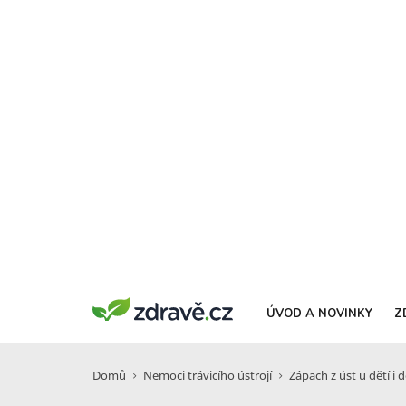
ÚVOD A NOVINKY
Z
Domů
Nemoci trávicího ústrojí
Zápach z úst u dětí i 