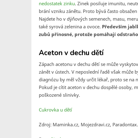
nedostatek zinku
. Zinek posiluje imunitu, neut
brání vzniku zánětu. Proto bývá často obsažen 
Najdete ho v dýňových semenech, masu, meruň
také syrová zelenina a ovoce.
Především jablk
zubů přínosné, protože pomáhají odstraňo
Aceton v dechu dětí
Zápach acetonu v dechu dětí se může vyskytova
zánět v ústech. V neposlední řadě však může b
diagnózu by měl vždy určit lékař, proto se na 
Pokud je cítit aceton v dechu dospělé osoby, m
poškozené slinivky.
Cukrovka u dětí
Zdroj: Maminka.cz, Mojezdravi.cz, Paradontax.