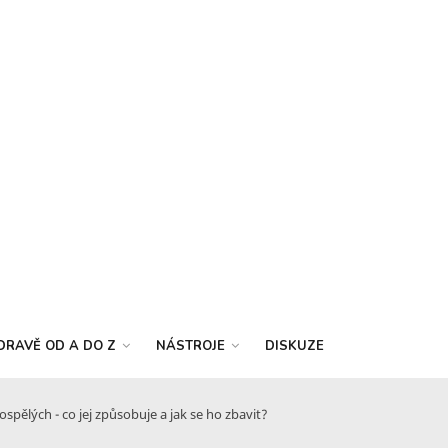
DRAVĚ OD A DO Z
NÁSTROJE
DISKUZE
dospělých - co jej způsobuje a jak se ho zbavit?