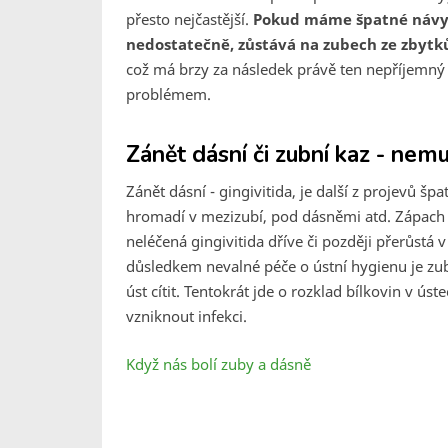
přesto nejčastější.
Pokud máme špatné návy
nedostatečně, zůstává na zubech ze zbytků
což má brzy za následek právě ten nepříjemný 
problémem.
Zánět dásní či zubní kaz - nemusí
Zánět dásní - gingivitida, je další z projevů š
hromadí v mezizubí, pod dásněmi atd. Zápach z
neléčená gingivitida dříve či později přerůstá 
důsledkem nevalné péče o ústní hygienu je zub
úst cítit. Tentokrát jde o rozklad bílkovin v ús
vzniknout infekci.
Když nás bolí zuby a dásně