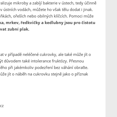
ralizuje mikroby a zabíjí bakterie v ústech, tedy účinně
v ústních vodách, můžete ho však tělu dodat i jinak.
kách, ořeších nebo obilných klíčcích. Pomoci může
a, mrkev, ředkvičky a kedlubny jsou pro čistotu
vat zubní plak.
t v případě neléčené cukrovky, ale také může jít o
ýt důvodem také intolerance fruktózy. Přesnou
něho při jakémkoliv podezření bez váhání obraťte.
ůže jít o náběh na cukrovku stejně jako o příznak
cz