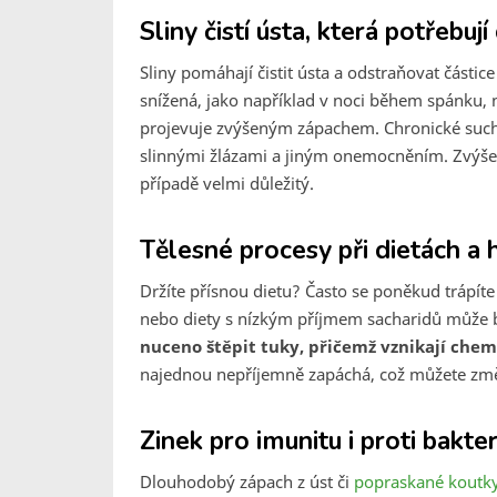
Sliny čistí ústa, která potřebuj
Sliny pomáhají čistit ústa a odstraňovat částic
snížená, jako například v noci během spánku, 
projevuje zvýšeným zápachem. Chronické sucho
slinnými žlázami a jiným onemocněním. Zvýšený
případě velmi důležitý.
Tělesné procesy při dietách a 
Držíte přísnou dietu? Často se poněkud trápíte
nebo diety s nízkým příjmem sacharidů může b
nuceno štěpit tuky, přičemž vznikají chem
najednou nepříjemně zapáchá, což můžete změn
Zinek pro imunitu i proti bakte
Dlouhodobý zápach z úst či
popraskané koutky 