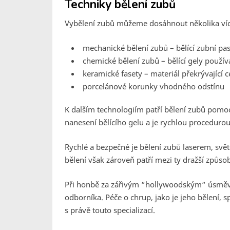
Techniky bělení zubů
Vybělení zubů můžeme dosáhnout několika ví
mechanické bělení zubů – bělící zubní pas
chemické bělení zubů – bělící gely pou
keramické fasety – materiál překrývající 
porcelánové korunky vhodného odstínu
K dalším technologiím patří bělení zubů pomocí
nanesení bělícího gelu a je rychlou proceduro
Rychlé a bezpečné je bělení zubů laserem, svě
bělení však zároveň patří mezi ty dražší způso
Při honbě za zářivým “hollywoodským“ úsměv
odborníka. Péče o chrup, jako je jeho bělení, s
s právě touto specializací.