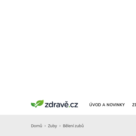
ÚVOD A NOVINKY
Z
Domů
Zuby
Bělení zubů