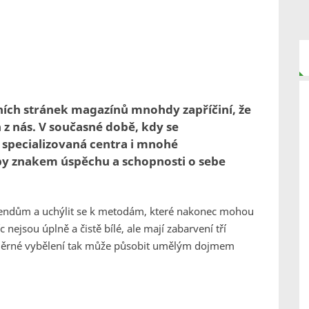
lních stránek magazínů mnohdy zapříčiní, že
z nás. V současné době, kdy se
 specializovaná centra i mnohé
uby znakem úspěchu a schopnosti o sebe
 trendům a uchýlit se k metodám, které nakonec mohou
nejsou úplně a čistě bílé, ale mají zabarvení tří
jnoměrné vybělení tak může působit umělým dojmem