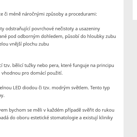
ce či méně náročnými způsoby a procedurami:
ty odstraňující povrchové nečistoty a usazeniny
žívané pod odborným dohledem, působí do hloubky zubu
celou vnější plochu zubu
 tzv. bělicí tužky nebo pera, které funguje na principu
u vhodnou pro domácí použití.
telnou LED diodou či tzv. modrým světlem. Tento typ
by.
em bychom se měli v každém případě svěřit do rukou
padá do oboru estetické stomatologie a existují kliniky