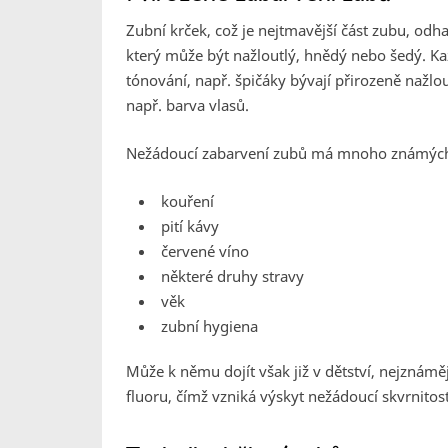
Zubní krček, což je nejtmavější část zubu, odh
který může být nažloutlý, hnědý nebo šedý. Ka
tónování, např. špičáky bývají přirozeně nažlou
např. barva vlasů.
Nežádoucí zabarvení zubů má mnoho známých f
kouření
pití kávy
červené víno
některé druhy stravy
věk
zubní hygiena
Může k němu dojít však již v dětství, nejznáměj
fluoru, čímž vzniká výskyt nežádoucí skvrnitos