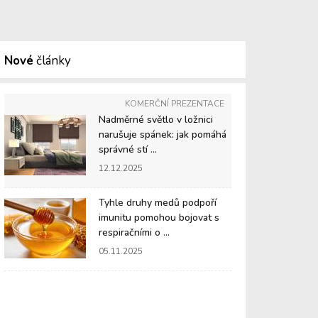
Nové
články
KOMERČNÍ PREZENTACE
Nadměrné světlo v ložnici
narušuje spánek: jak pomáhá
správné stí ...
12.12.2025
Tyhle druhy medů podpoří
imunitu pomohou bojovat s
respiračními o ...
05.11.2025