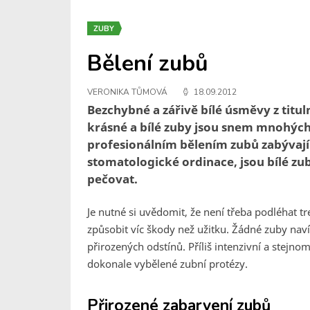
ZUBY
Bělení zubů
VERONIKA TŮMOVÁ
18.09.2012
Bezchybné a zářivě bílé úsměvy z titu
krásné a bílé zuby jsou snem mnohých 
profesionálním bělením zubů zabývají
stomatologické ordinace, jsou bílé z
pečovat.
Je nutné si uvědomit, že není třeba podléhat
způsobit víc škody než užitku. Žádné zuby navíc 
přirozených odstínů. Příliš intenzivní a ste
dokonale vybělené zubní protézy.
Přirozené zabarvení zubů