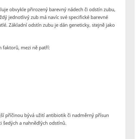
aluje obvykle přirozený barevný nádech či odstín zubu,
ždý jednotlivý zub má navíc své specifické barevné
tlé. Základní odstín zubu je dán geneticky, stejně jako
aktorů, mezi ně patří:
ší příčinou bývá užití antibiotik či nadměrný přísun
ti šedých a nahnědlých odstínů.