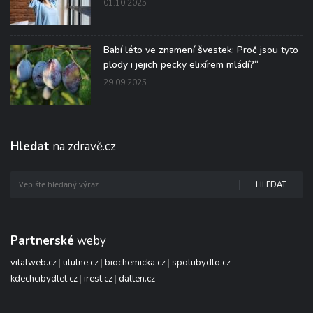
01.10.2025
Babí léto ve znamení švestek: Proč jsou tyto
plody i jejich pecky elixírem mládí?“
29.09.2025
Hledat
na zdravě.cz
HLEDAT
Partnerské
weby
vitalweb.cz
|
utulne.cz
|
biochemicka.cz
|
spolubydlo.cz
kdechcibydlet.cz
|
irest.cz
|
dalten.cz