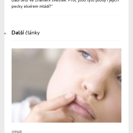
i
Babí léto ve znamení švestek: Proč jsou tyto plody i jejich
Med
pecky elixírem mládí?“
Další
články
OPAR