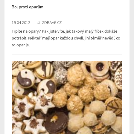
Boj proti oparům
19.04.2012
ZDRAVĚ.CZ
Trpíte na opary? Pak jistě víte, jak takový malý flíček dokáže
potrápit. Někteří mají opar každou chvíli, jiní téměř nevědí, co
to opar je.