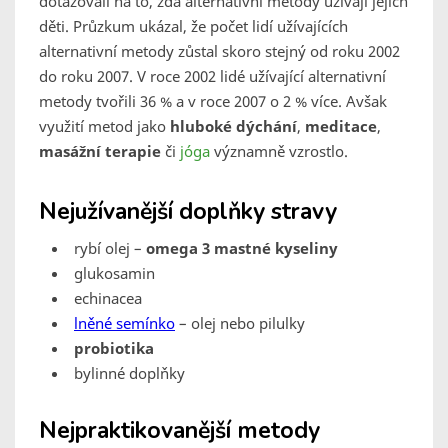
dotazovali na to, zda alternativní metody užívají jejich
děti. Průzkum ukázal, že počet lidí užívajících
alternativní metody zůstal skoro stejný od roku 2002
do roku 2007. V roce 2002 lidé užívající alternativní
metody tvořili 36 % a v roce 2007 o 2 % více. Avšak
využití metod jako
hluboké dýchání
,
meditace
,
masážní terapie
či
jóga
významně vzrostlo.
Nejužívanější doplňky stravy
rybí olej –
omega 3 mastné kyseliny
glukosamin
echinacea
lněné semínko
– olej nebo pilulky
probiotika
bylinné doplňky
Nejpraktikovanější metody