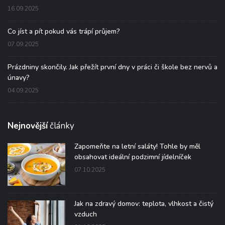
16.09.2025
Co jíst a pít pokud vás trápí průjem?
07.09.2025
Prázdniny skončily. Jak přežít první dny v práci či škole bez nervů a
únavy?
04.09.2025
Nejnovější
články
Zapomeňte na letní saláty! Tohle by měl
obsahovat ideální podzimní jídelníček
07.10.2025
Jak na zdravý domov: teplota, vlhkost a čistý
vzduch