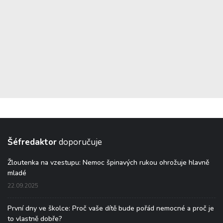
Šéfredaktor
doporučuje
Žloutenka na vzestupu: Nemoc špinavých rukou ohrožuje hlavně
mladé
22.09.2025
První dny ve školce: Proč vaše dítě bude pořád nemocné a proč je
to vlastně dobře?