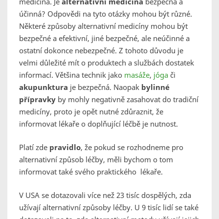
medicína. Je
alternativní medicína
bezpečná a
účinná? Odpovědi na tyto otázky mohou být různé.
Některé způsoby alternativní medicíny mohou být
bezpečné a efektivní, jiné bezpečné, ale neúčinné a
ostatní dokonce nebezpečné. Z tohoto důvodu je
velmi důležité mít o produktech a službách dostatek
informací. Většina technik jako
masáže
,
jóga
či
akupunktura
je bezpečná. Naopak
bylinné
přípravky
by mohly negativně zasahovat do tradiční
medicíny, proto je opět nutné zdůraznit, že
informovat lékaře o doplňující léčbě je nutnost.
Platí zde
pravidlo
, že pokud se rozhodneme pro
alternativní způsob léčby, měli bychom o tom
informovat také svého praktického lékaře.
V USA se dotazovali více než 23 tisíc dospělých, zda
užívají alternativní způsoby léčby. U 9 tisíc lidí se také