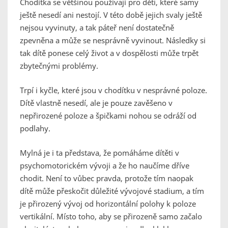
Chodítka se většinou používají pro děti, které samy
ještě nesedí ani nestojí. V této době jejich svaly ještě
nejsou vyvinuty, a tak páteř není dostatečně
zpevněna a může se nesprávně vyvinout. Následky si
tak dítě ponese celý život a v dospělosti může trpět
zbytečnými problémy.
Trpí i kyčle, které jsou v chodítku v nesprávné poloze.
Dítě vlastně nesedí, ale je pouze zavěšeno v
nepřirozené poloze a špičkami nohou se odráží od
podlahy.
Mylná je i ta představa, že pomáháme dítěti v
psychomotorickém vývoji a že ho naučíme dříve
chodit. Není to vůbec pravda, protože tím naopak
dítě může přeskočit důležité vývojové stadium, a tím
je přirozený vývoj od horizontální polohy k poloze
vertikální. Místo toho, aby se přirozeně samo začalo