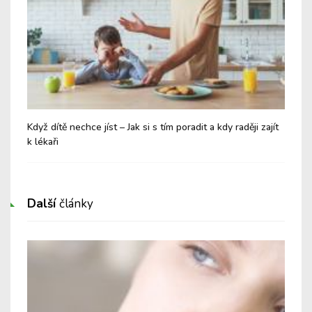
Když dítě nechce jíst – Jak si s tím poradit a kdy raději zajít
Obe
k lékaři
Další
články