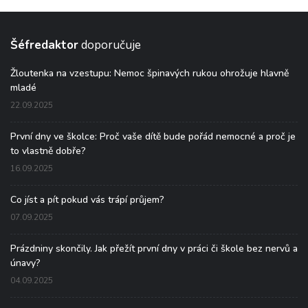
Šéfredaktor
doporučuje
Žloutenka na vzestupu: Nemoc špinavých rukou ohrožuje hlavně
mladé
22.09.2025
První dny ve školce: Proč vaše dítě bude pořád nemocné a proč je
to vlastně dobře?
16.09.2025
Co jíst a pít pokud vás trápí průjem?
07.09.2025
Prázdniny skončily. Jak přežít první dny v práci či škole bez nervů a
únavy?
04.09.2025