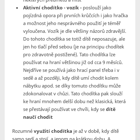
Aktivní chodítko - vozík -
poslouží jako
pojízdná opora při prvních krůčcích i jako hračka
a možnost jeho nesprávného použití je téměř
vyloučena. Vozík je dle většiny názorů zdravější.
Do tohoto chodítka se totiž dítě neposazuje, ale
jen ho tlačí před sebou (je na principu chodítek
pro zdravotně postižené). Tato chodítka lze
používat na hraní většinou již od cca 9 měsíců.
Nejdříve se používá jako hrací panel třeba i v
sedě a až později, kdy dítě umí chodit kolem
nábytku apod. se díky tomuto chodítku může
zdokonalovat v chůzi. Tato chodítka pak slouží
ke hraní mnohem delší dobu než klasická, která
se přestávají používat ve chvíli, kdy se
dítě
naučí chodit
Rozumné
využití chodítka
je až v době, kdy dítě
samo sedí a stojí, a jenom na krátkou dobu. A