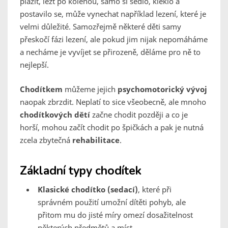
plazit, lézt po kolenou, samo si sedlo, kleklo a
postavilo se, může vynechat například lezení, které je
velmi důležité. Samozřejmě některé děti samy
přeskočí fázi lezení, ale pokud jim nijak nepomáháme
a necháme je vyvíjet se přirozeně, děláme pro ně to
nejlepší.
Chodítkem
můžeme jejich
psychomotorický vývoj
naopak zbrzdit. Neplatí to sice všeobecně, ale mnoho
chodítkových dětí
začne chodit později a co je
horší, mohou začít chodit po špičkách a pak je nutná
zcela zbytečná
rehabilitace
.
Základní typy chodítek
Klasické chodítko (sedací)
, které při
správném použití umožní dítěti pohyb, ale
přitom mu do jisté míry omezí dosažitelnost
některých předmětů a míst