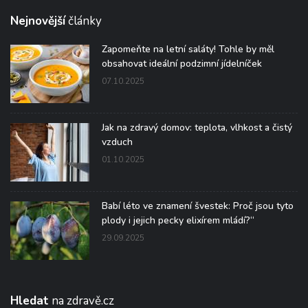
Nejnovější
články
Zapomeňte na letní saláty! Tohle by měl
obsahovat ideální podzimní jídelníček
07.10.2025
Jak na zdravý domov: teplota, vlhkost a čistý
vzduch
01.10.2025
Babí léto ve znamení švestek: Proč jsou tyto
plody i jejich pecky elixírem mládí?“
29.09.2025
Hledat
na zdravě.cz