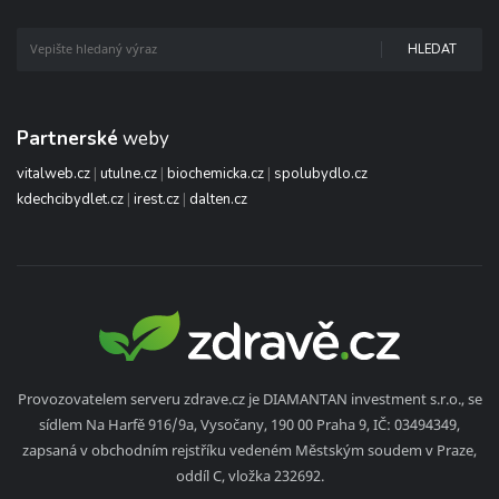
HLEDAT
Partnerské
weby
vitalweb.cz
|
utulne.cz
|
biochemicka.cz
|
spolubydlo.cz
kdechcibydlet.cz
|
irest.cz
|
dalten.cz
Provozovatelem serveru zdrave.cz je DIAMANTAN investment s.r.o., se
sídlem Na Harfě 916/9a, Vysočany, 190 00 Praha 9, IČ: 03494349,
zapsaná v obchodním rejstříku vedeném Městským soudem v Praze,
oddíl C, vložka 232692.