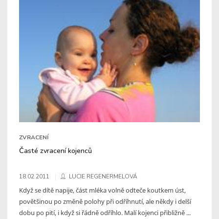
ZVRACENÍ
Časté zvracení kojenců
18.02.2011
LUCIE REGENERMELOVÁ
Když se dítě napije, část mléka volně odteče koutkem úst,
povětšinou po změně polohy při odříhnutí, ale někdy i delší
dobu po pití, i když si řádně odříhlo. Malí kojenci přibližně ...