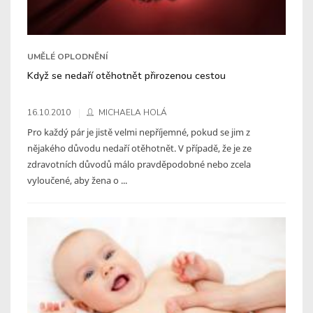
UMĚLÉ OPLODNĚNÍ
Když se nedaří otěhotnět přirozenou cestou
16.10.2010
MICHAELA HOLÁ
Pro každý pár je jistě velmi nepříjemné, pokud se jim z
nějakého důvodu nedaří otěhotnět. V případě, že je ze
zdravotních důvodů málo pravděpodobné nebo zcela
vyloučené, aby žena o ...