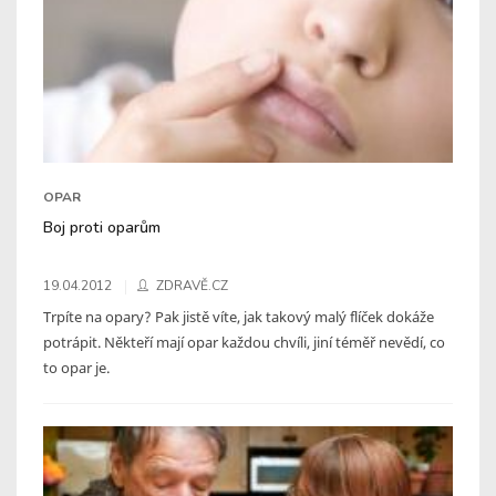
OPAR
Boj proti oparům
19.04.2012
ZDRAVĚ.CZ
Trpíte na opary? Pak jistě víte, jak takový malý flíček dokáže
potrápit. Někteří mají opar každou chvíli, jiní téměř nevědí, co
to opar je.