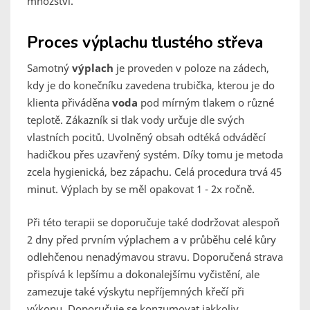
množství.
Proces výplachu tlustého střeva
Samotný
výplach
je proveden v poloze na zádech,
kdy je do konečníku zavedena trubička, kterou je do
klienta přiváděna
voda
pod mírným tlakem o různé
teplotě. Zákazník si tlak vody určuje dle svých
vlastních pocitů. Uvolněný obsah odtéká odváděcí
hadičkou přes uzavřený systém. Díky tomu je metoda
zcela hygienická, bez zápachu. Celá procedura trvá 45
minut. Výplach by se měl opakovat 1 - 2x ročně.
Při této terapii se
doporučuje také dodržovat alespoň
2 dny před prvním výplachem a v průběhu celé kůry
odlehčenou nenadýmavou stravu. Doporučená strava
přispívá k lepšímu a dokonalejšímu vyčistění, ale
zamezuje také výskytu nepříjemných křečí při
výkonu. Doporučuje se konzumovat jakkoliv