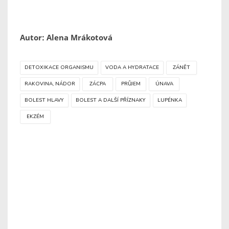
Autor: Alena Mrákotová
DETOXIKACE ORGANISMU
VODA A HYDRATACE
ZÁNĚT
RAKOVINA, NÁDOR
ZÁCPA
PRŮJEM
ÚNAVA
BOLEST HLAVY
BOLEST A DALŠÍ PŘÍZNAKY
LUPÉNKA
EKZÉM