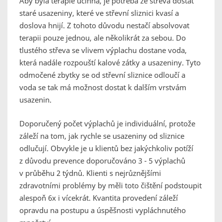
Aby byla terapie účinná, je potřeba ze střeva dostat
staré usazeniny, které ve střevní sliznici kvasí a
doslova hnijí. Z tohoto důvodu nestačí absolvovat
terapii pouze jednou, ale několikrát za sebou. Do
tlustého střeva se vlivem výplachu dostane voda,
která nadále rozpouští kalové zátky a usazeniny. Tyto
odmočené zbytky se od střevní sliznice odloučí a
voda se tak má možnost dostat k dalším vrstvám
usazenin.
Doporučený počet výplachů je individuální, protože
záleží na tom, jak rychle se usazeniny od sliznice
odlučují. Obvykle je u klientů bez jakýchkoliv potíží
z důvodu prevence doporučováno 3 - 5 výplachů
v průběhu 2 týdnů. Klienti s nejrůznějšími
zdravotními problémy by měli toto čištění podstoupit
alespoň 6x i vícekrát. Kvantita provedení záleží
opravdu na postupu a úspěšnosti vypláchnutého