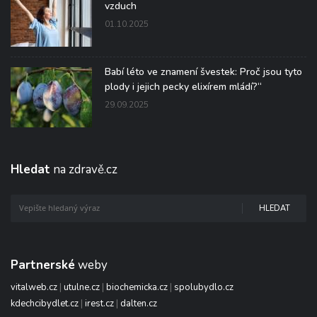
vzduch
01.10.2025
Babí léto ve znamení švestek: Proč jsou tyto
plody i jejich pecky elixírem mládí?“
29.09.2025
Hledat
na zdravě.cz
HLEDAT
Partnerské
weby
vitalweb.cz
|
utulne.cz
|
biochemicka.cz
|
spolubydlo.cz
kdechcibydlet.cz
|
irest.cz
|
dalten.cz