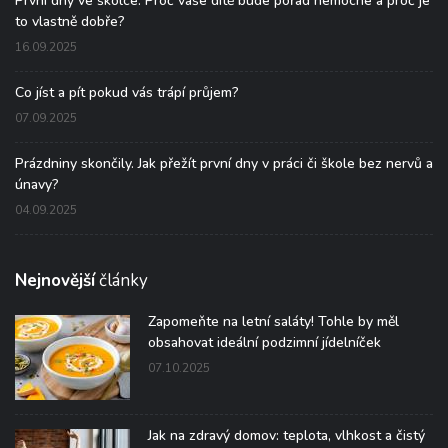
První dny ve školce: Proč vaše dítě bude pořád nemocné a proč je
to vlastně dobře?
16.09.2025
Co jíst a pít pokud vás trápí průjem?
07.09.2025
Prázdniny skončily. Jak přežít první dny v práci či škole bez nervů a
únavy?
04.09.2025
Nejnovější
články
Zapomeňte na letní saláty! Tohle by měl
obsahovat ideální podzimní jídelníček
07.10.2025
Jak na zdravý domov: teplota, vlhkost a čistý