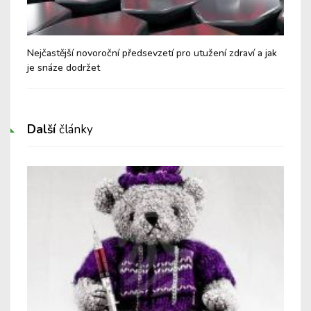
Nejčastější novoroční předsevzetí pro utužení zdraví a jak
Kdy
je snáze dodržet
tip
Další
články