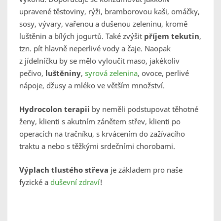
upravené těstoviny, rýži, bramborovou kaši, omáčky,
sosy, vývary, vařenou a dušenou zeleninu, kromě
luštěnin a bílých jogurtů. Také zvýšit
příjem tekutin
,
tzn. pít hlavně neperlivé vody a čaje. Naopak
z jídelníčku by se mělo vyloučit maso, jakékoliv
pečivo,
luštěniny
,
syrová zelenina
, ovoce, perlivé
nápoje, džusy a mléko ve větším množství.
Hydrocolon terapii
by neměli podstupovat těhotné
ženy, klienti s akutním zánětem střev, klienti po
operacích na tračníku, s krvácením do zažívacího
traktu a nebo s těžkými srdečními chorobami.
Výplach tlustého střeva
je základem pro naše
fyzické a
duševní zdraví
!