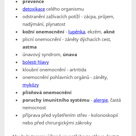
prevence
detoxikace
celého organismu
odstranění zažívacích potíží - zácpa, průjem,
nadýmání, plynatost
kožní onemocnění
-
lupénka
, ekzém,
akné
plicní onemocnění - záněty dýchacích cest,
astma
únavový syndrom,
únava
bolesti hlavy
kloubní onemocnění - artritida
onemocnění pohlavních orgánů - záněty,
mykózy
plísňová onemocnění
poruchy imunitního systému
-
alergie
, častá
nemocnost
příprava před vyšetřením střev - kolonoskopií
nebo před chirurgickými zákroky