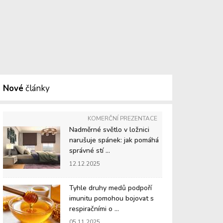
Nové
články
KOMERČNÍ PREZENTACE
Nadměrné světlo v ložnici
narušuje spánek: jak pomáhá
správné stí ...
12.12.2025
Tyhle druhy medů podpoří
imunitu pomohou bojovat s
respiračními o ...
05.11.2025