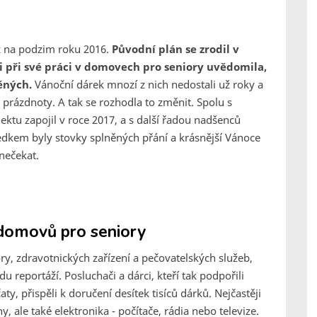
už na podzim roku 2016.
Původní plán se zrodil v
i při své práci v domovech pro seniory uvědomila,
těných.
Vánoční dárek mnozí z nich nedostali už roky a
prázdnoty. A tak se rozhodla to změnit. Spolu s
ktu zapojil v roce 2017, a s další řadou nadšenců
ledkem byly stovky splněných přání a krásnější Vánoce
 nečekat.
domovů pro seniory
y, zdravotnických zařízení a pečovatelských služeb,
 reportáží. Posluchači a dárci, kteří tak podpořili
ty, přispěli k doručení desítek tisíců dárků. Nejčastěji
y, ale také elektronika - počítače, rádia nebo televize.