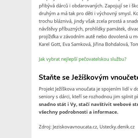
přibývá dárců i obdarovaných. Zapojují se i škol
druhým a má tak pro děti i výchovný smysl. K
trochu bláznivá, jindy však zcela prostá a snadn
návštěvy příbuzných, prohlídky památek, divad
projížďka v závodním autě nebo dovolená u m
Karel Gott, Eva Samková, Jiřina Bohdalová, Tomá
Jak vybrat nejlepší pečovatelskou službu?
Staňte se Ježíškovým vnoučet
Projekt Ježíškova vnoučata je spojením lidí v d
seniory s dárci, kteří se rozhodnou jim splnit
snadno stát i Vy, stačí navštívit webové 
všechny podrobnosti a informace.
Zdroj: Jeziskovavnoucata.cz, Ustecky.denik.cz