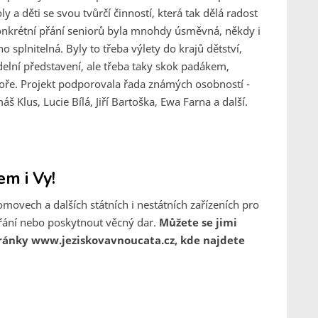
y a děti se svou tvůrčí činností, která tak dělá radost
onkrétní přání seniorů byla mnohdy úsměvná, někdy i
o splnitelná. Byly to třeba výlety do krajů dětství,
elní představení, ale třeba taky skok padákem,
oře. Projekt podporovala řada známých osobností -
š Klus, Lucie Bílá, Jiří Bartoška, Ewa Farna a další.
em i Vy!
omovech a dalších státních i nestátních zařízeních pro
 přání nebo poskytnout věcný dar.
Můžete se jimi
stránky www.jeziskovavnoucata.cz, kde najdete