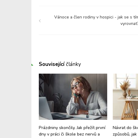
Vánoce a člen rodiny v hospici - jak se s tí
vyrovnat
Související
články
 štěstí a dobré
Prázdniny skončily. Jak přežít první
Návrat do šk
it jeho tvorbu v
dny v práci či škole bez nervů a
způsobů, jak 