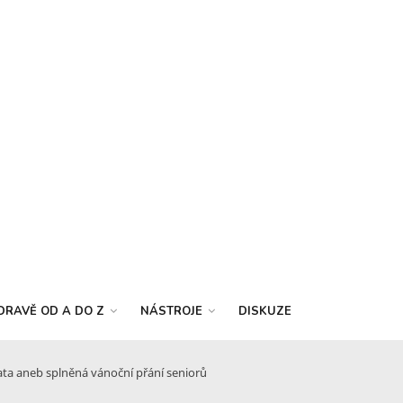
DRAVĚ OD A DO Z
NÁSTROJE
DISKUZE
ata aneb splněná vánoční přání seniorů