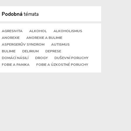
Podobná
témata
AGRESIVITA
ALKOHOL
ALKOHOLISMUS
ANOREXIE
ANOREXIE A BULIMIE
ASPERGERŮV SYNDROM
AUTISMUS
BULIMIE
DELIRIUM
DEPRESE
DOMÁCÍ NÁSILÍ
DROGY
DUŠEVNÍ PORUCHY
FOBIE A PANIKA
FOBIE A ÚZKOSTNÉ PORUCHY