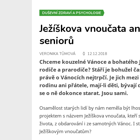
DUŠEVNÍ ZDRAVÍ A PSYCHOLOGIE
Ježíškova vnoučata a
seniorů
VERONIKA TŮMOVÁ
12.12.2018
Chceme kouzelné Vánoce a bohatého Jež
rodiče a prarodiče? Stáří je bohužel č
právě o Vánocích nejtrpčí. Je jich mez
rodinu ani přátele, mají-li děti, bývaj
se o ně dokonce starat. Jsou sami.
Osamělost starých lidí by nám neměla být lhost
projektem s názvem Ježíškova vnoučata, kteří s
života, z obdarování i ze samotných Vánoc. I st
Ježíškovým vnoučatům?