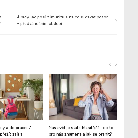
m
4 rady, jak posílit imunitu a na co si dávat pozor
?
v předvánočním období
oly a do práce: 7
Náš svět je stále hlasitější – co to
Vánoce 
přežít září a
pro nás znamená a jak se bránit?
maličko