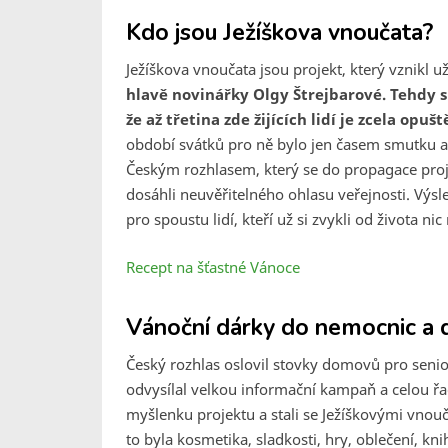
Kdo jsou Ježíškova vnoučata?
Ježíškova vnoučata jsou projekt, který vznikl 
hlavě novinářky Olgy Štrejbarové. Tehdy s
že až třetina zde žijících lidí je zcela opuš
období svátků pro ně bylo jen časem smutku a 
Českým rozhlasem, který se do propagace proje
dosáhli neuvěřitelného ohlasu veřejnosti. Výs
pro spoustu lidí, kteří už si zvykli od života nic
Recept na šťastné Vánoce
Vánoční dárky do nemocnic a 
Český rozhlas oslovil stovky domovů pro senior
odvysílal velkou informační kampaň a celou řadu
myšlenku projektu a stali se Ježíškovými vnouča
to byla kosmetika, sladkosti, hry, oblečení, knih