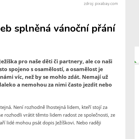
zdroj: pixabay.com
neb splněná vánoční přání
íška pro naše děti či partnery, ale co naši
asto spojeno s osamělostí, a osamělost je
i námi víc, než by se mohlo zdát. Nemají už
í daleko a nemohou za nimi často jezdit nebo
ejná. Není rozhodně lhostejná lidem, kteří stojí za
e rozhodli vrátit těmto lidem radost ze společnosti, ze
aří lidé mohou psát dopis Ježíškovi. Nebo raději