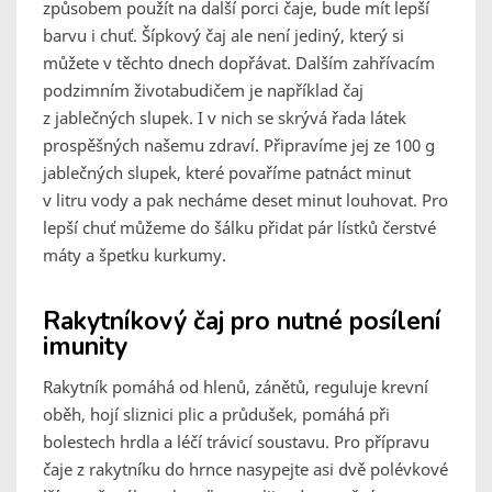
způsobem použít na další porci čaje, bude mít lepší
barvu i chuť. Šípkový čaj ale není jediný, který si
můžete v těchto dnech dopřávat. Dalším zahřívacím
podzimním životabudičem je například čaj
z jablečných slupek. I v nich se skrývá řada látek
prospěšných našemu zdraví. Připravíme jej ze 100 g
jablečných slupek, které povaříme patnáct minut
v litru vody a pak necháme deset minut louhovat. Pro
lepší chuť můžeme do šálku přidat pár lístků čerstvé
máty a špetku kurkumy.
Rakytníkový čaj pro nutné posílení
imunity
Rakytník pomáhá od hlenů, zánětů, reguluje krevní
oběh, hojí sliznici plic a průdušek, pomáhá při
bolestech hrdla a léčí trávicí soustavu. Pro přípravu
čaje z rakytníku do hrnce nasypejte asi dvě polévkové