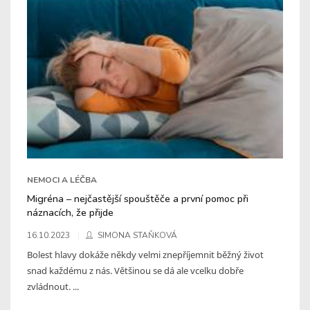
NEMOCI A LÉČBA
Migréna – nejčastější spouštěče a první pomoc při
náznacích, že přijde
16.10.2023
SIMONA STAŇKOVÁ
Bolest hlavy dokáže někdy velmi znepříjemnit běžný život
snad každému z nás. Většinou se dá ale vcelku dobře
zvládnout. ...