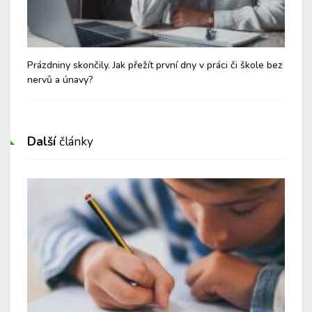
eho
Prázdniny skončily. Jak přežít první dny v práci či škole bez
Náv
nervů a únavy?
nez
Další
články