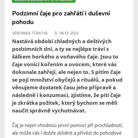
Podzimní čaje pro zahřátí i duševní
pohodu
VERONIKA TŮMOVÁ
06.11.2023
Nastává období chladných a deštivých
podzimních dní, a ty se nejlépe tráví s
šálkem horkého a voňavého čaje. Jsou to
čaje vonící kořením a ovocem, které vás
dokonale zahřejí, ale nejen to. S pitím čaje
se pojí množství obyčejů a rituálů, a pokud
věnujeme dostatek času jeho přípravě a
následně i konzumaci, zjistíme, že pití čaje
je zkrátka požitek, který bychom se měli
naučit správně vychutnávat.
Čaj je nejen vhodnou první pomocí při prochladnutí,
ale může vás i dobře zklidnit a přivézt do pohodové