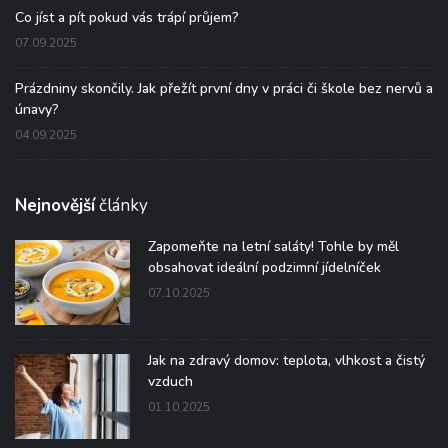
Co jíst a pít pokud vás trápí průjem?
07.09.2025
Prázdniny skončily. Jak přežít první dny v práci či škole bez nervů a
únavy?
04.09.2025
Nejnovější
články
Zapomeňte na letní saláty! Tohle by měl
obsahovat ideální podzimní jídelníček
07.10.2025
Jak na zdravý domov: teplota, vlhkost a čistý
vzduch
01.10.2025