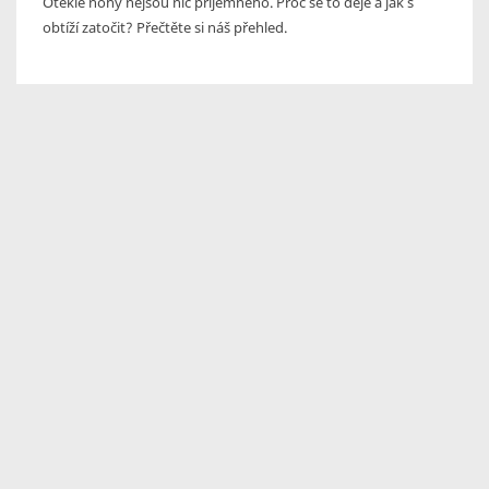
Oteklé nohy nejsou nic příjemného. Proč se to děje a jak s
obtíží zatočit? Přečtěte si náš přehled.