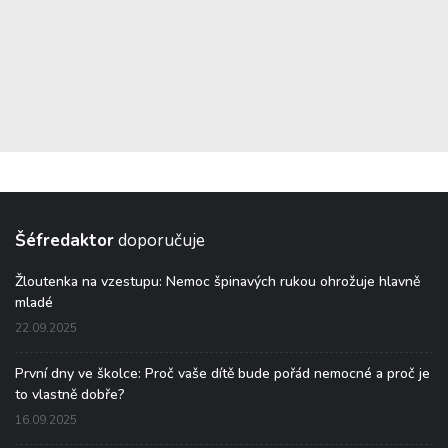
Šéfredaktor
doporučuje
Žloutenka na vzestupu: Nemoc špinavých rukou ohrožuje hlavně
mladé
22.09.2025
První dny ve školce: Proč vaše dítě bude pořád nemocné a proč je
to vlastně dobře?
16.09.2025