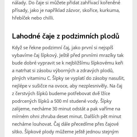
nálady. Do čaje si můžete přidat zahřívací kořeněné
přísady, jako je například zázvor, skořice, kurkuma,
hřebíček nebo chilli.
Lahodné čaje z podzimních plodů
Když se řekne podzimní čaj, jako první si nejspíš
vybavíme čaj šípkový. Ještě před prvními mrazíky tak
bude dobré vypravit se k nejbližšímu šípkovému keři
a natrhat si zásobu výborných a zdravých plodů,
plných vitaminu C. Šípky se vyplatí do zásoby nasušit,
nejlépe v sušičce na ovoce, aby nezplesnivěly. Na čaj
z čerstvých šípků budeme potřebovat dvě lžíce
podrcených šípků a 500 ml studené vody. Šípky
zalijeme, necháme 30 minut odstát a pak vaříme na
mírném ohni zhruba deset minut. Dalších pět minut
necháme louhovat. Čaj dále přecedíme přes čajové
sítko. Šípkové plody můžeme ještě jednou stejným