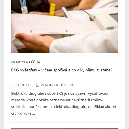
NEMOCI A LÉČBA
EKG vyšetření – v čem spočívá a co díky němu zjistíme?
13.10.2023
VERONIKA TŮMOVÁ
Elektrokardiografie neboli EKG je neinvazivní vyšetřovací
metoda, která dokáže zaznamenat nejrůznější změny
srdečních buněk pomocí elektrokardiografu, například akutní
či chronické ...