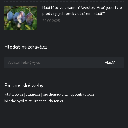
Babí léto ve znamení švestek: Proč jsou tyto
plody i jejich pecky elixírem mládí?“
29.09.2025
Hledat
na zdravě.cz
HLEDAT
Partnerské
weby
vitalweb.cz
|
utulne.cz
|
biochemicka.cz
|
spolubydlo.cz
kdechcibydlet.cz
|
irest.cz
|
dalten.cz