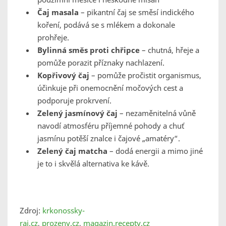
Čaj masala
– pikantní čaj se směsí indického
koření, podává se s mlékem a dokonale
prohřeje.
Bylinná směs proti chřipce
– chutná, hřeje a
pomůže porazit příznaky nachlazení.
Kopřivový čaj
– pomůže pročistit organismus,
účinkuje při onemocnění močových cest a
podporuje prokrvení.
Zelený jasmínový čaj
– nezaměnitelná vůně
navodí atmosféru příjemné pohody a chuť
jasmínu potěší znalce i čajové „amatéry“.
Zelený čaj matcha
– dodá energii a mimo jiné
je to i skvělá alternativa ke kávě.
Zdroj:
krkonossky-
raj.cz
,
prozeny.cz
,
magazin.recepty.cz