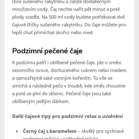
lžíce sušeného rakytníku a zalijte dostatečným
množstvím vody. Čaj nechte vařit pět minut a poté
plody sceďte. Na 500 ml vody budete potřebovat dvě
čajové lžičky sušeného rakytníku. Do čaje můžete pro
lepší chuť přimíchat skořici nebo med.
Podzimní pečené čaje
K podzimu patří i oblíbené pečené čaje. Jde o směsi
sezonního ovoce, dochuceného cukrem nebo medem
a samozřejmě také vonným kořením. To vše se
smíchá a následně peče v troubě, kde směs zhoustne
a poté se plní do sklenic. Pečené čaje jsou také
oblíbeným jedlým dárkem.
Další čajové tipy pro podzimní relax a uvolnění
Černý čaj s karamelem
– skvělý pro sychravé
podzimní měsíce i neškodné mlsán