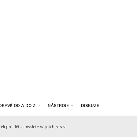
DRAVĚ OD A DO Z
NÁSTROJE
DISKUZE
k pro děti a myslete na jejich zdraví