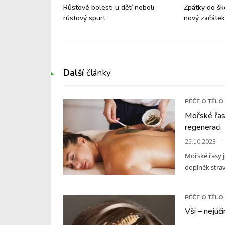
ěte do státní
Růstové bolesti u dětí neboli
Zpátky do šk
růstový spurt
nový začátek
Další
články
PÉČE O TĚLO
Mořské řasy
regeneraci
25.10.2023
Mořské řasy j
doplněk stravy
PÉČE O TĚLO
Vši – nejúči