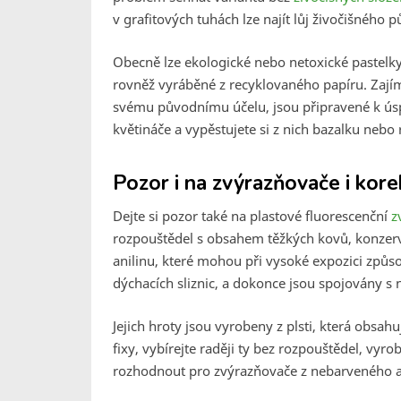
v grafitových tuhách lze najít lůj živočišného 
Obecně lze ekologické nebo netoxické pastelky
rovněž vyráběné z recyklovaného papíru. Zajím
svému původnímu účelu, jsou připravené k úsp
květináče a vypěstujete si z nich bazalku nebo
Pozor i na zvýrazňovače i kor
Dejte si pozor také na plastové fluorescenční
z
rozpouštědel s obsahem těžkých kovů, konzerv
anilinu, které mohou při vysoké expozici způsob
dýchacích sliznic, a dokonce jsou spojovány 
Jejich hroty jsou vyrobeny z plsti, která obsah
fixy, vybírejte raději ty bez rozpouštědel, vyr
rozhodnout pro zvýrazňovače z nebarveného a