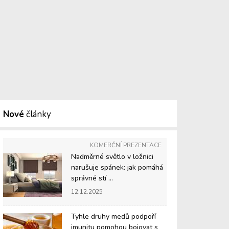
Nové
články
KOMERČNÍ PREZENTACE
Nadměrné světlo v ložnici
narušuje spánek: jak pomáhá
správné stí ...
12.12.2025
Tyhle druhy medů podpoří
imunitu pomohou bojovat s