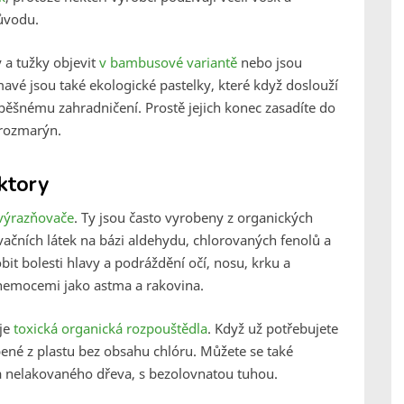
původu.
 a tužky objevit
v bambusové variantě
nebo jsou
avé jsou také ekologické pastelky, které když doslouží
ěšnému zahradničení. Prostě jejich konec zasadíte do
 rozmarýn.
ektory
výrazňovače
. Ty jsou často vyrobeny z organických
ačních látek na bázi aldehydu, chlorovaných fenolů a
it bolesti hlavy a podráždění očí, nosu, krku a
s nemocemi jako astma a rakovina.
uje
toxická organická rozpouštědla
. Když už potřebujete
obené z plastu bez obsahu chlóru. Můžete se také
 nelakovaného dřeva, s bezolovnatou tuhou.