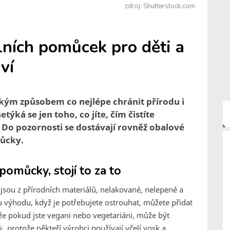
zdroj: Shutterstock.com
lních pomůcek pro děti a
ví
 jakým způsobem co nejlépe chránit přírodu i
etýká se jen toho, co jíte, čím čistíte
Do pozornosti se dostávají rovněž obalové
můcky.
omůcky, stojí to za to
 jsou z přírodních materiálů, nelakované, nelepené a
u výhodu, když je potřebujete ostrouhat, můžete přidat
že pokud jste vegani nebo vegetariáni, může být
k
, protože někteří výrobci používají včelí vosk a