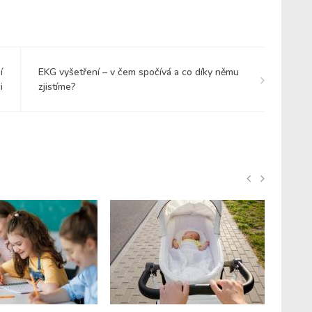
í
EKG vyšetření – v čem spočívá a co díky němu
i
zjistíme?