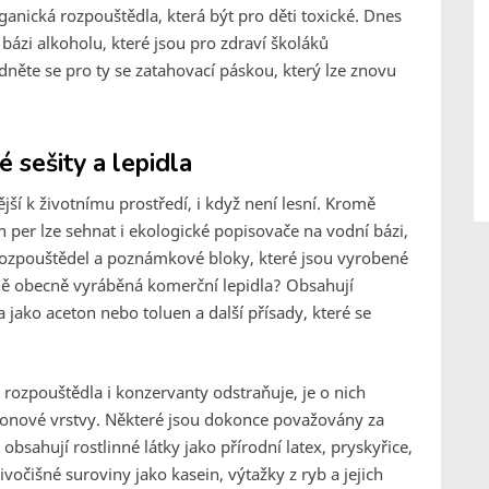
ganická rozpouštědla, která být pro děti toxické. Dnes
 bázi alkoholu, které jsou pro zdraví školáků
dněte se pro ty se zatahovací páskou, který lze znovu
 sešity a lepidla
ější k životnímu prostředí, i když není lesní. Kromě
h per lze sehnat i ekologické popisovače na vodní bázi,
z rozpouštědel a poznámkové bloky, které jsou vyrobené
stně obecně vyráběná komerční lepidla? Obsahují
jako aceton nebo toluen a další přísady, které se
rozpouštědla i konzervanty odstraňuje, je o nich
i ozonové vrstvy. Některé jsou dokonce považovány za
obsahují rostlinné látky jako přírodní latex, pryskyřice,
vočišné suroviny jako kasein, výtažky z ryb a jejich