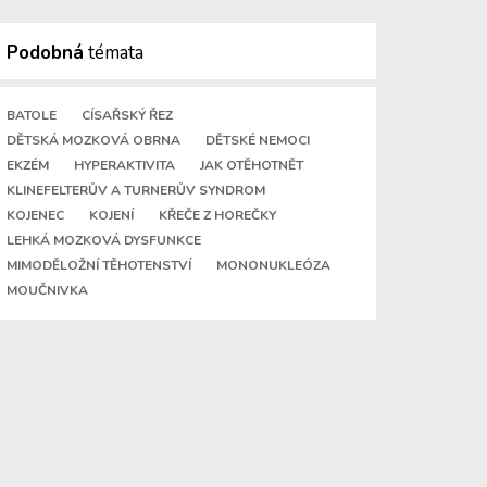
Podobná
témata
BATOLE
CÍSAŘSKÝ ŘEZ
DĚTSKÁ MOZKOVÁ OBRNA
DĚTSKÉ NEMOCI
EKZÉM
HYPERAKTIVITA
JAK OTĚHOTNĚT
KLINEFELTERŮV A TURNERŮV SYNDROM
KOJENEC
KOJENÍ
KŘEČE Z HOREČKY
LEHKÁ MOZKOVÁ DYSFUNKCE
MIMODĚLOŽNÍ TĚHOTENSTVÍ
MONONUKLEÓZA
MOUČNIVKA