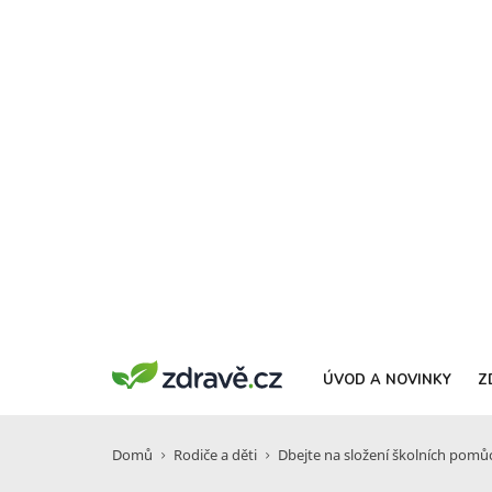
ÚVOD A NOVINKY
Z
Domů
Rodiče a děti
Dbejte na složení školních pomůce