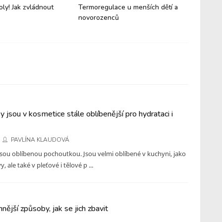
oly! Jak zvládnout
Termoregulace u menších dětí a
Příměst
novorozenců
kempy –
děti za
 jsou v kosmetice stále oblíbenější pro hydrataci i
PAVLÍNA KLAUDOVÁ
sou oblíbenou pochoutkou. Jsou velmi oblíbené v kuchyni, jako
, ale také v pleťové i tělové p ...
nnější způsoby, jak se jich zbavit