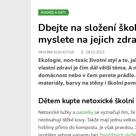
RODIČE A DĚTI
Dbejte na složení ško
myslete na jejich zdra
PAVLÍNA KLAUDOVÁ
28.10.2023
Ekologie, non-toxic životní styl a to,
vlastní zdraví je čím dál větší téma. A n
domácnost nebo v čem perete prádlo. 
materiály, barvy na stěny i školní po
Dětem kupte netoxické školní p
Netoxické tužky a
pastelky
se vyznačují tím, že
neobsahují těžké kovy. Takže mají jednu velko
hobliny přímo do kompostu. Je však pravdou, 
problém sehnat variantu bez
živočišných slože