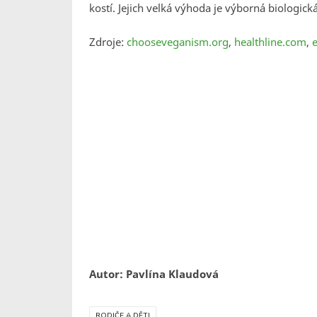
kostí. Jejich velká výhoda je výborná biologická
Zdroje:
chooseveganism.org
,
healthline.com
,
Autor: Pavlína Klaudová
RODIČE A DĚTI