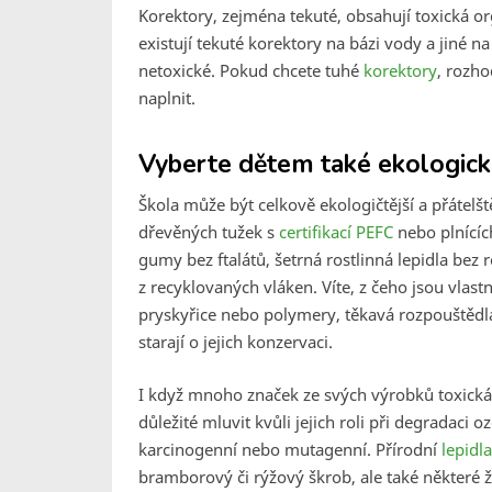
Korektory, zejména tekuté, obsahují toxická or
existují tekuté korektory na bázi vody a jiné na
netoxické. Pokud chcete tuhé
korektory
, rozho
naplnit.
Vyberte dětem také ekologické
Škola může být celkově ekologičtější a přátelšt
dřevěných tužek s
certifikací PEFC
nebo plnícíc
gumy bez ftalátů, šetrná rostlinná lepidla be
z recyklovaných vláken. Víte, z čeho jsou vla
pryskyřice nebo polymery, těkavá rozpouštědla 
starají o jejich konzervaci.
I když mnoho značek ze svých výrobků toxická 
důležité mluvit kvůli jejich roli při degradac
karcinogenní nebo mutagenní. Přírodní
lepidla
bramborový či rýžový škrob, ale také některé ži