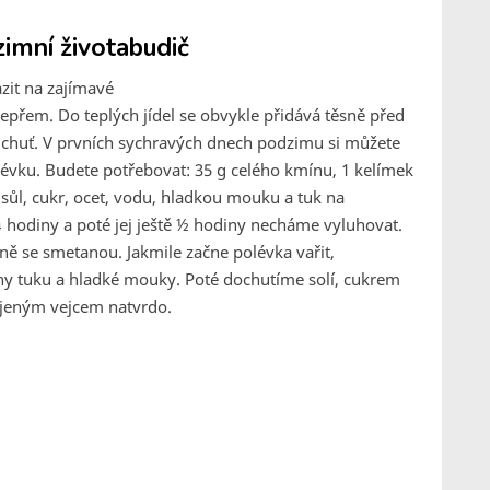
zimní životabudič
zit na zajímavé
řem. Do teplých jídel se obvykle přidává těsně před
 chuť. V prvních sychravých dnech podzimu si můžete
lévku. Budete potřebovat: 35 g celého kmínu, 1 kelímek
sůl, cukr, ocet, vodu, hladkou mouku a tuk na
 hodiny a poté jej ještě ½ hodiny necháme vyluhovat.
ě se smetanou. Jakmile začne polévka vařit,
chy tuku a hladké mouky. Poté dochutíme solí, cukrem
jeným vejcem natvrdo.