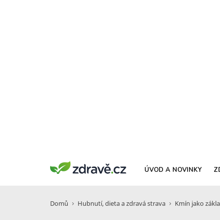
ÚVOD A NOVINKY
Z
Domů
Hubnutí, dieta a zdravá strava
Kmín jako zákl