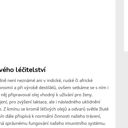
vého léčitelství
dně není neznámé ani v indické, ruské či africké
onomii a při výrobě destilátů, ovšem setkáme se s ním i
 něj připravoval olej vhodný k užívání pro ženy.
ní, pro zvýšení laktace, ale i následného uklidnění
e. Z kmínu se kromě léčivých olejů a odvarů světle žluté
ín dále přispívá k normální činnosti našeho trávení,
omáhá správnému fungování našeho imunitního systému.