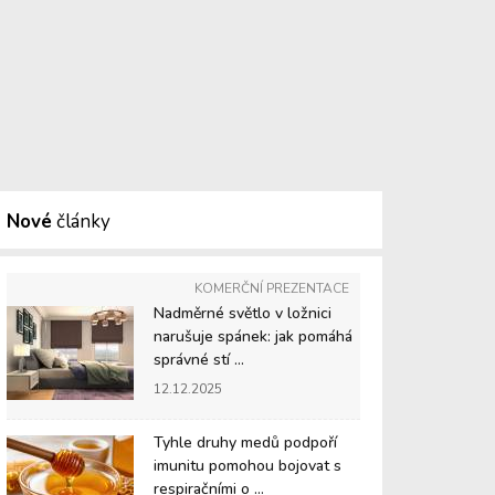
Nové
články
KOMERČNÍ PREZENTACE
Nadměrné světlo v ložnici
narušuje spánek: jak pomáhá
správné stí ...
12.12.2025
Tyhle druhy medů podpoří
imunitu pomohou bojovat s
respiračními o ...