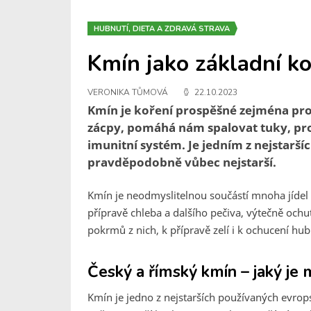
HUBNUTÍ, DIETA A ZDRAVÁ STRAVA
Kmín jako základní k
VERONIKA TŮMOVÁ
22.10.2023
Kmín je koření prospěšné zejména pro n
zácpy, pomáhá nám spalovat tuky, pro
imunitní systém. Je jedním z nejstarší
pravděpodobně vůbec nejstarší.
Kmín je neodmyslitelnou součástí mnoha jídel 
přípravě chleba a dalšího pečiva, výtečně och
pokrmů z nich, k přípravě zelí i k ochucení hub
Český a římský kmín – jaký je m
Kmín je jedno z nejstarších používaných evrops