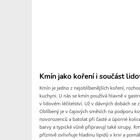
Kmín jako koření i součást lido
Kmín je jedno z nejoblíbenějších koření, rozho
kuchyni. U nás se kmín používá hlavně v gastr
v lidovém léčitelství. Už v dávných dobách se z
Oblíbený je v čajových směsích na podporu koje
novorozenců a batolat při časté a úporné kolic
barvy a typické vůně připravují také sirupy. Km
příznivě ovlivňuje hladinu lipidů v krvi a p