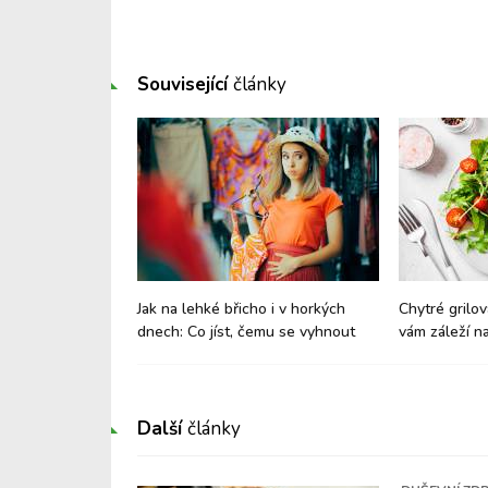
Související
články
nách: Jak
Jak na lehké břicho i v horkých
Chytré grilov
aví?
dnech: Co jíst, čemu se vyhnout
vám záleží na
Další
články