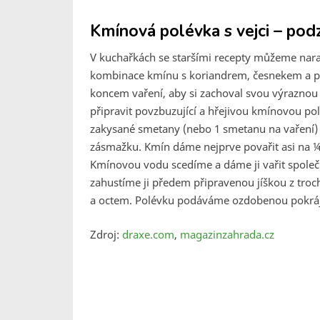
Kmínová polévka s vejci – pod
V kuchařkách se staršími recepty můžeme nara
kombinace kmínu s koriandrem, česnekem a pep
koncem vaření, aby si zachoval svou výraznou
připravit povzbuzující a hřejivou kmínovou po
zakysané smetany (nebo 1 smetanu na vaření) 
zásmažku. Kmín dáme nejprve povařit asi na ¼
Kmínovou vodu scedíme a dáme ji vařit společn
zahustíme ji předem připravenou jíškou z tro
a octem. Polévku podáváme ozdobenou pokrá
Zdroj:
draxe.com
,
magazinzahrada.cz