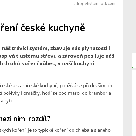
zdroj: Shutterstock.com
oření české kuchyně
áš trávicí systém, zbavuje nás plynatostí i
spívá tlustému střevu a zároveň posiluje náš
ch druhů koření vůbec, v naší kuchyni
české a staročeské kuchyně, používá se především při
utí polévky i omáčky, hodí se pod maso, do brambor a
 a ryb.
ezi nimi rozdíl?
kých koření. Je to typické koření do chleba a slaného