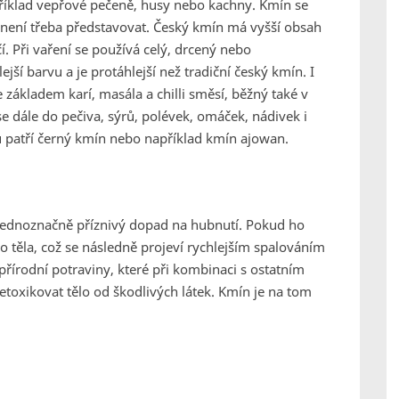
apříklad vepřové pečeně, husy nebo kachny. Kmín se
tě není třeba představovat. Český kmín má vyšší obsah
. Při vaření se používá celý, drcený nebo
ší barvu a je protáhlejší než tradiční český kmín. I
e základem karí, masála a chilli směsí, běžný také v
 dále do pečiva, sýrů, polévek, omáček, nádivek i
patří černý kmín nebo například kmín ajowan.
jednoznačně příznivý dopad na hubnutí. Pokud ho
ho těla, což se následně projeví rychlejším spalováním
řírodní potraviny, které při kombinaci s ostatním
toxikovat tělo od škodlivých látek. Kmín je na tom