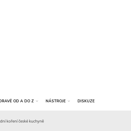
DRAVĚ OD A DO Z
NÁSTROJE
DISKUZE
adní koření české kuchyně