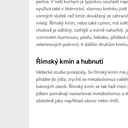
pečiva. V naší kuchyni je typickou součástí n
využívá také v likérnictví, slavnou kmínku jis
vonných složek než kmín dovážený ze zahraničí
mletý. Římský kmín, nebo také cumin, má světlej
chuťově je odlišný, ostřejší a mírně nahořklý. J
cizrnovém hummusu, pilafu, kebabu, přidává se
zeleninových pokrmů. K dalším druhům kmínu 
Římský kmín a hubnutí
Vědecké studie prokázaly, že římský kmín má 
přidáte do jídla, zrychlí se metabolismus vaše
tukových zásob. Římský kmín se tak řadí mezi p
jídlem pomáhají nastartovat metabolismus a de
obdobně jako například zázvor nebo chilli.