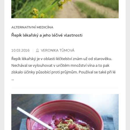
ALTERNATIVNÍ MEDICÍNA
Řepík lékařský a jeho léčivé vlastnosti
10.03.2016
VERONIKA TŮMOVÁ
Řepík lékařský je v oblasti léčitelství znám už od starověku.
Nechával se vylouhovat v určitém množství vína a to pak
získalo účinky působící proti průjmům. Používal se také při lé
...