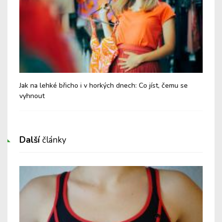
Jak na lehké břicho i v horkých dnech: Co jíst, čemu se
Chy
vyhnout
Další
články