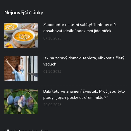
Nejnovější
články
Zapomeňte na letní saláty! Tohle by měl
obsahovat ideální podzimní jídelníček
07.10.2025
Jak na zdravý domov: teplota, vlhkost a čistý
vzduch
01.10.2025
Babí léto ve znamení švestek: Proč jsou tyto
plody i jejich pecky elixírem mládí?“
29.09.2025