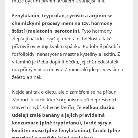
může být tím prvním krokem k štíhlejší linii.
Fenylalanin, tryptofan, tyrosin a arginin se
chemickými procesy mění na tzv. hormony
štěstí (melatonin, serotonin).
Tyto hormony
zlepšují náladu, zvyšují mentální bdělost a také
příznivě ovlivńují kvalitu spánku. Podobně působí i
fosfolipidy, nenasycené mastné kyseliny a lecitin. Z
vitamínů je třeba doplnit béčka, jejichž nedostatek
má přímý vliv na únavu. Z minerálů jde především o
železo a zinek.
Nejde ani tak o dietu, ale o zaměření se na přísun
žádoucích látek, které organismu při depresivních
stavech chybí. Obecně lze říci, že
velkou službu
udělají zralé banány a jejich pravidelná
konzumace (plné tryptofanu), tvrdé sýry a
kvalitní maso (plné fenylalaninu), fazole (plné