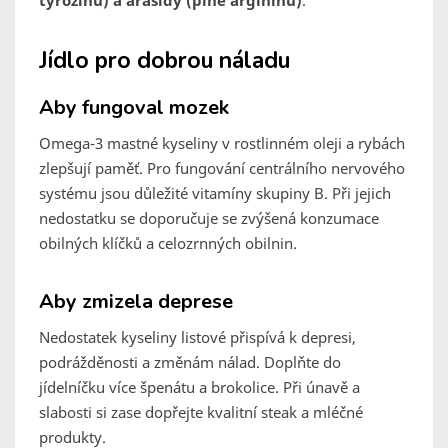
tyrozinu) a arašídy (plné argininu)
.
Jídlo pro dobrou náladu
Aby fungoval mozek
Omega-3 mastné kyseliny v rostlinném oleji a rybách
zlepšují paměť. Pro fungování centrálního nervového
systému jsou důležité vitamíny skupiny B. Při jejich
nedostatku se doporučuje se zvýšená konzumace
obilných klíčků a celozrnných obilnin.
Aby zmizela deprese
Nedostatek kyseliny listové přispívá k depresi,
podrážděnosti a změnám nálad. Doplňte do
jídelníčku více špenátu a brokolice. Při únavě a
slabosti si zase dopřejte kvalitní steak a mléčné
produkty.