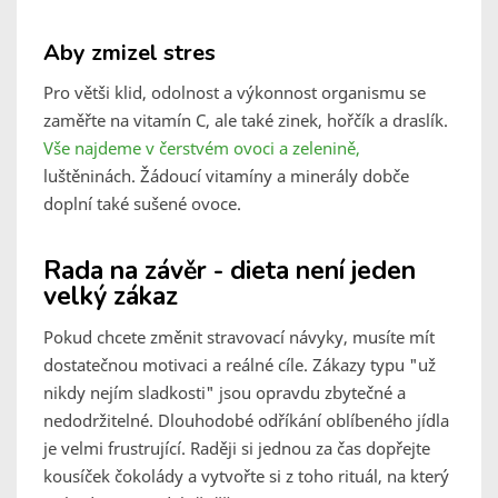
Aby zmizel stres
Pro větši klid, odolnost a výkonnost organismu se
zaměřte na vitamín C, ale také zinek, hořčík a draslík.
Vše najdeme v čerstvém ovoci a zelenině,
luštěninách. Žádoucí vitamíny a minerály dobče
doplní také sušené ovoce.
Rada na závěr - dieta není jeden
velký zákaz
Pokud chcete změnit stravovací návyky, musíte mít
dostatečnou motivaci a reálné cíle. Zákazy typu "už
nikdy nejím sladkosti" jsou opravdu zbytečné a
nedodržitelné. Dlouhodobé odříkání oblíbeného jídla
je velmi frustrující. Raději si jednou za čas dopřejte
kousíček čokolády a vytvořte si z toho rituál, na který