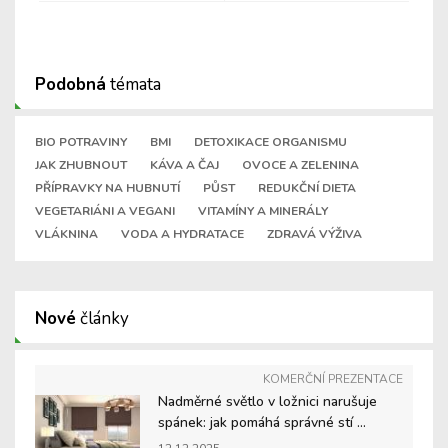
Podobná
témata
BIO POTRAVINY
BMI
DETOXIKACE ORGANISMU
JAK ZHUBNOUT
KÁVA A ČAJ
OVOCE A ZELENINA
PŘÍPRAVKY NA HUBNUTÍ
PŮST
REDUKČNÍ DIETA
VEGETARIÁNI A VEGANI
VITAMÍNY A MINERÁLY
VLÁKNINA
VODA A HYDRATACE
ZDRAVÁ VÝŽIVA
Nové
články
KOMERČNÍ PREZENTACE
Nadměrné světlo v ložnici narušuje
spánek: jak pomáhá správné stí ...