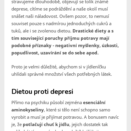
stravujeme dlouhodobě, objevují se tolik známé
deprese, cítíme se podráždění a naše okolí musí
snášet naši náladovost. Ovšem pozor, to nemusí
souviset pouze s nadmírou jednoduchých cukrů a
tuků, ale i se zvolenou dietou.
Drastické diety a s
tím související poruchy příjmu potravy mají
podobné příznaky - negativní myšlenky, úzkosti,
popudlivost, uzavírání se do sebe apod.
Proto je velmi důležité, abychom si v jídleníčku
uhlídali správné množství všech potřebných látek.
Dietou proti depresi
Přímo na psychiku působí zejména
esenciální
aminokyseliny
, které si tělo není schopno samo
vyrobit a musí je přijímat potravou. A bonusem navíc
je, že
potlačují chuť k jídlu
, jejich dostatek tak