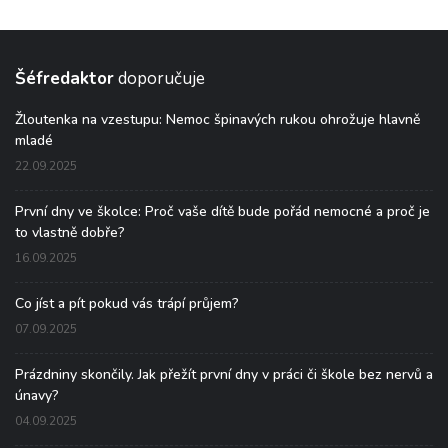
Šéfredaktor
doporučuje
Žloutenka na vzestupu: Nemoc špinavých rukou ohrožuje hlavně
mladé
22.09.2025
První dny ve školce: Proč vaše dítě bude pořád nemocné a proč je
to vlastně dobře?
16.09.2025
Co jíst a pít pokud vás trápí průjem?
07.09.2025
Prázdniny skončily. Jak přežít první dny v práci či škole bez nervů a
únavy?
04.09.2025