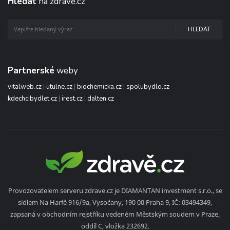
Hledat
na zdravě.cz
HLEDAT
Partnerské
weby
vitalweb.cz
|
utulne.cz
|
biochemicka.cz
|
spolubydlo.cz
kdechcibydlet.cz
|
irest.cz
|
dalten.cz
Provozovatelem serveru zdrave.cz je DIAMANTAN investment s.r.o., se
sídlem Na Harfě 916/9a, Vysočany, 190 00 Praha 9, IČ: 03494349,
zapsaná v obchodním rejstříku vedeném Městským soudem v Praze,
oddíl C, vložka 232692.