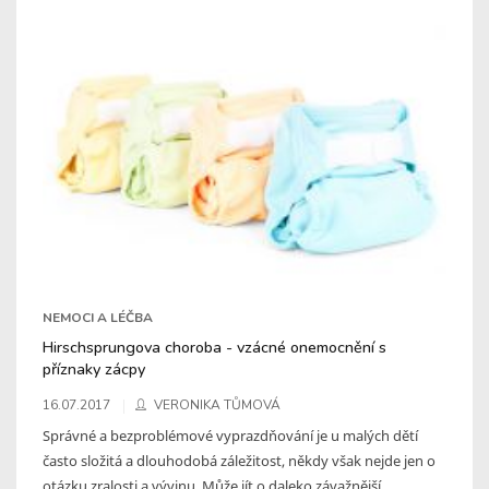
NEMOCI A LÉČBA
Hirschsprungova choroba - vzácné onemocnění s
příznaky zácpy
16.07.2017
VERONIKA TŮMOVÁ
Správné a bezproblémové vyprazdňování je u malých dětí
často složitá a dlouhodobá záležitost, někdy však nejde jen o
otázku zralosti a vývinu. Může jít o daleko závažnější