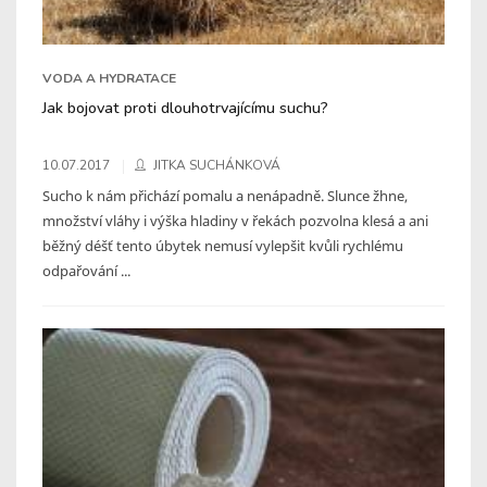
VODA A HYDRATACE
Jak bojovat proti dlouhotrvajícímu suchu?
10.07.2017
JITKA SUCHÁNKOVÁ
Sucho k nám přichází pomalu a nenápadně. Slunce žhne,
množství vláhy i výška hladiny v řekách pozvolna klesá a ani
běžný déšť tento úbytek nemusí vylepšit kvůli rychlému
odpařování ...