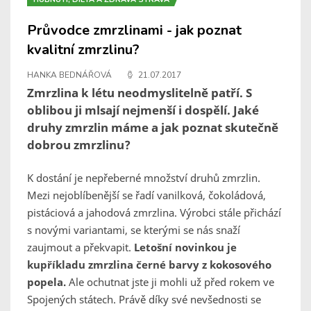
Průvodce zmrzlinami - jak poznat
kvalitní zmrzlinu?
HANKA BEDNÁŘOVÁ
21.07.2017
Zmrzlina k létu neodmyslitelně patří. S
oblibou ji mlsají nejmenší i dospělí. Jaké
druhy zmrzlin máme a jak poznat skutečně
dobrou zmrzlinu?
K dostání je nepřeberné množství druhů zmrzlin.
Mezi nejoblíbenější se řadí vanilková, čokoládová,
pistáciová a jahodová zmrzlina. Výrobci stále přichází
s novými variantami, se kterými se nás snaží
zaujmout a překvapit.
Letošní novinkou je
kupříkladu zmrzlina černé barvy z kokosového
popela.
Ale ochutnat jste ji mohli už před rokem ve
Spojených státech. Právě díky své nevšednosti se