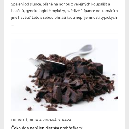
Spálení od slunce, plísně na nohou z veřejných koupališť a
bazénů, gynekologické mykózy, svědivé štípance od komárů a
jiné havěti? Léto s sebou přináší řadu nepříjemností typických
...
HUBNUTÍ, DIETA A ZDRAVÁ STRAVA
Čokoláda není jen dietním prohřeškem!