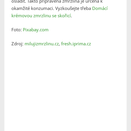
osladit. Takto připravená zmrzlina je určená k
okamžité konzumaci. Vyzkoušejte třeba
Domácí
krémovou zmrzlinu se skořicí
.
Foto:
Pixabay.com
Zdroj:
milujizmrzlinu.cz
,
fresh.iprima.cz