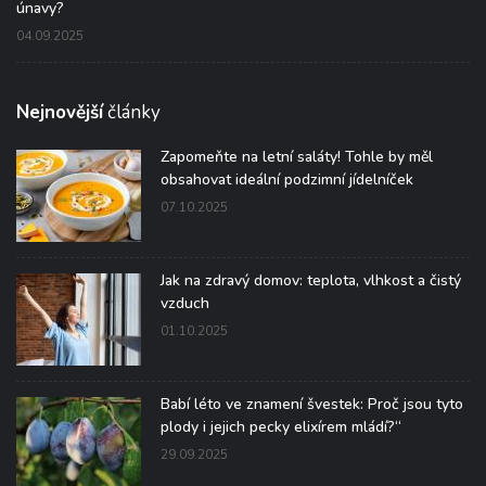
únavy?
04.09.2025
Nejnovější
články
Zapomeňte na letní saláty! Tohle by měl
obsahovat ideální podzimní jídelníček
07.10.2025
Jak na zdravý domov: teplota, vlhkost a čistý
vzduch
01.10.2025
Babí léto ve znamení švestek: Proč jsou tyto
plody i jejich pecky elixírem mládí?“
29.09.2025