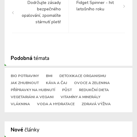
Dodržujte zásady
Fidget Spinner - hit
bezpečného
letošního roku
opalování, zpomalíte
stárnutí pleti!
Podobná
témata
BIO POTRAVINY
BMI
DETOXIKACE ORGANISMU
JAK ZHUBNOUT
KÁVA A ČAJ
OVOCE A ZELENINA
PŘÍPRAVKY NA HUBNUTÍ
PŮST
REDUKČNÍ DIETA
VEGETARIÁNI A VEGANI
VITAMÍNY A MINERÁLY
VLÁKNINA
VODA A HYDRATACE
ZDRAVÁ VÝŽIVA
Nové
články