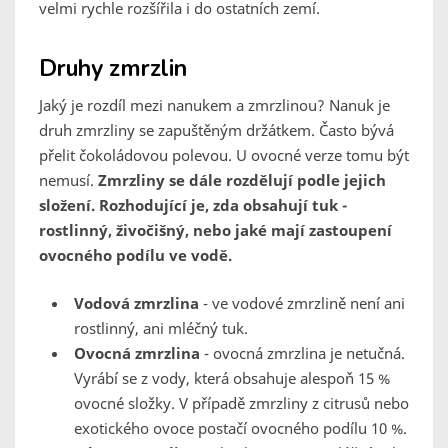
velmi rychle rozšířila i do ostatních zemí.
Druhy zmrzlin
Jaký je rozdíl mezi nanukem a zmrzlinou? Nanuk je
druh zmrzliny se zapuštěným držátkem. Často bývá
přelit čokoládovou polevou. U ovocné verze tomu být
nemusí.
Zmrzliny se dále rozdělují podle jejich
složení. Rozhodující je, zda obsahují tuk -
rostlinný, živočišný, nebo jaké mají zastoupení
ovocného podílu ve vodě.
Vodová zmrzlina
- ve vodové zmrzlině není ani
rostlinný, ani mléčný tuk.
Ovocná zmrzlina
- ovocná zmrzlina je netučná.
Vyrábí se z vody, která obsahuje alespoň 15 %
ovocné složky. V případě zmrzliny z citrusů nebo
exotického ovoce postačí ovocného podílu 10 %.