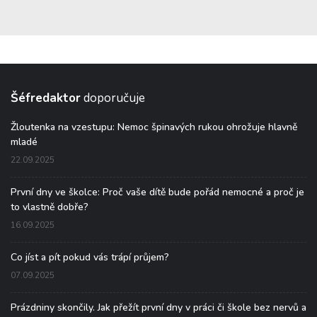
Šéfredaktor
doporučuje
Žloutenka na vzestupu: Nemoc špinavých rukou ohrožuje hlavně
mladé
22.09.2025
První dny ve školce: Proč vaše dítě bude pořád nemocné a proč je
to vlastně dobře?
16.09.2025
Co jíst a pít pokud vás trápí průjem?
07.09.2025
Prázdniny skončily. Jak přežít první dny v práci či škole bez nervů a