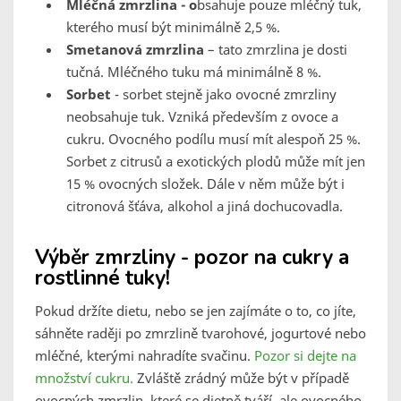
Mléčná zmrzlina - o
bsahuje pouze mléčný tuk,
kterého musí být minimálně 2,5 %.
Smetanová zmrzlina
– tato zmrzlina je dosti
tučná. Mléčného tuku má minimálně 8 %.
Sorbet
- sorbet stejně jako ovocné zmrzliny
neobsahuje tuk. Vzniká především z ovoce a
cukru. Ovocného podílu musí mít alespoň 25 %.
Sorbet z citrusů a exotických plodů může mít jen
15 % ovocných složek. Dále v něm může být i
citronová šťáva, alkohol a jiná dochucovadla.
Výběr zmrzliny - pozor na cukry a
rostlinné tuky!
Pokud držíte dietu, nebo se jen zajímáte o to, co jíte,
sáhněte raději po zmrzlině tvarohové, jogurtové nebo
mléčné, kterými nahradíte svačinu.
Pozor si dejte na
množství cukru.
Zvláště zrádný může být v případě
ovocných zmrzlin, které se dietně tváří, ale ovocného