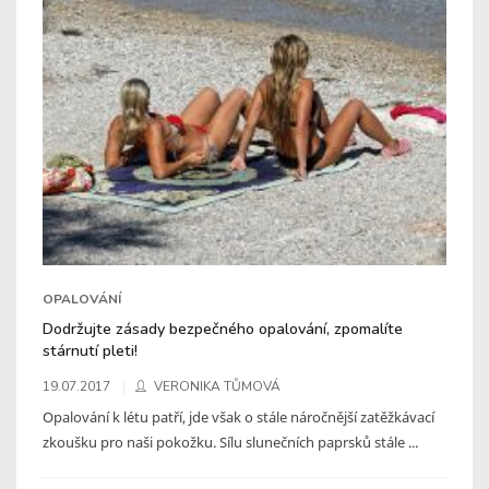
OPALOVÁNÍ
Dodržujte zásady bezpečného opalování, zpomalíte
stárnutí pleti!
19.07.2017
VERONIKA TŮMOVÁ
Opalování k létu patří, jde však o stále náročnější zatěžkávací
zkoušku pro naši pokožku. Sílu slunečních paprsků stále ...