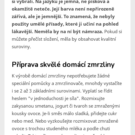
si vybrali. Na jazyku je jemná, ne písková a
okamžitě neteče. Její barva není nepřirozeně
zářivá, ale je jemnější. To znamená, že nebyly
použity umělé přísady, které ji učiní na pohled
lákavější. Neměla by na ní být námraza.
Pokud si
můžete přečíst složení, měla by obsahovat kvalitní
suroviny.
Příprava skvělé domácí zmrzliny
K výrobě domácí zmrzliny nepotřebujete žádné
speciální pomůcky a zmrzlinovače, mnohdy vystačíte
i se 2 až 3 základními surovinami. Vyplatí se řídit
heslem "v jednoduchosti je síla". Rozmixujte
zakysanou smetanu, jogurt či tvaroh se zmraženými
kousky ovoce. Je-li směs málo sladká, přidejte cukr
nebo med. Nebo vyzkoušejte rozmixovat zmražené
ovoce s trochou studeného mléka a podle chuti