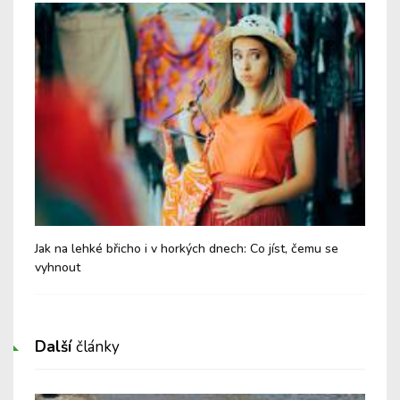
Jak na lehké břicho i v horkých dnech: Co jíst, čemu se
Chy
vyhnout
Další
články