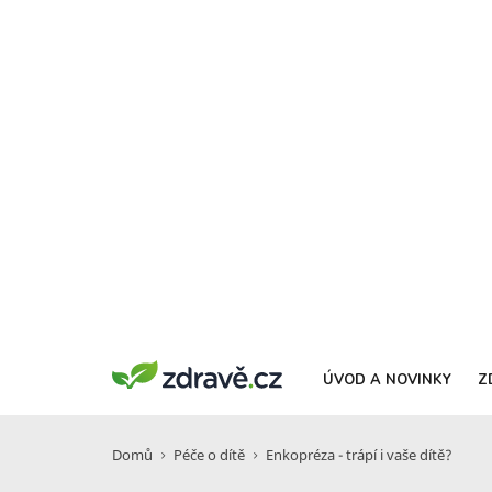
ÚVOD A NOVINKY
Z
Domů
Péče o dítě
Enkopréza - trápí i vaše dítě?