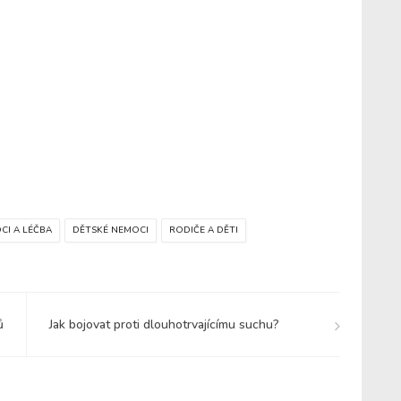
CI A LÉČBA
DĚTSKÉ NEMOCI
RODIČE A DĚTI
ů
Jak bojovat proti dlouhotrvajícímu suchu?