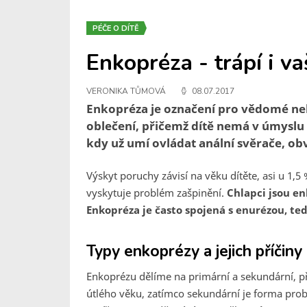
PÉČE O DÍTĚ
Enkopréza - trápí i va
VERONIKA TŮMOVÁ
08.07.2017
Enkopréza je označení pro vědomé ne
oblečení, přičemž dítě nemá v úmyslu s
kdy už umí ovládat anální svěrače, obvy
Výskyt poruchy závisí na věku dítěte, asi u 1,5
vyskytuje problém zašpinění.
Chlapci jsou en
Enkopréza je často spojená s enurézou, t
Typy enkoprézy a jejich příčiny
Enkoprézu dělíme na primární a sekundární, při
útlého věku, zatímco sekundární je forma probl