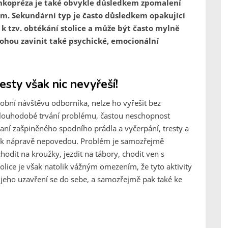
nkopréza je také obvykle důsledkem zpomalení
m. Sekundární typ je často důsledkem opakující
ž k tzv. obtékání stolice a může být často mylně
hou zavinit také psychické, emocionální
esty však nic nevyřeší!
bní návštěvu odborníka, nelze ho vyřešit bez
dlouhodobé trvání problému, častou neschopnost
praní zašpiněného spodního prádla a vyčerpání, tresty a
a k nápravě nepovedou. Problém je samozřejmě
odit na kroužky, jezdit na tábory, chodit ven s
ice je však natolik vážným omezením, že tyto aktivity
a jeho uzavření se do sebe, a samozřejmě pak také ke