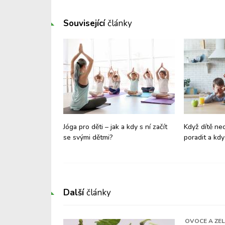
Související
články
a vývojovou
Jóga pro děti – jak a kdy s ní začít
Když dítě nech
 dítěte? Nenechte
se svými dětmi?
poradit a kdy 
 řádná vyšetření
Další
články
OVOCE A ZE