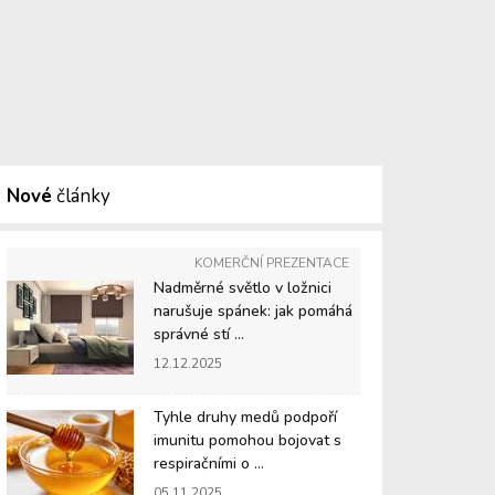
Nové
články
KOMERČNÍ PREZENTACE
Nadměrné světlo v ložnici
narušuje spánek: jak pomáhá
správné stí ...
12.12.2025
Tyhle druhy medů podpoří
imunitu pomohou bojovat s
respiračními o ...
05.11.2025