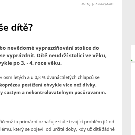
zdroj: pixabay.com
še dítě?
bo nevědomé vyprazdňování stolice do
e vyprázdnit. Dítě neudrží stolici ve věku,
kle po 3. - 4. roce věku.
 % osmiletých a u 0,8 % dvanáctiletých chlapců se
koprézou postiženi obvykle více než dívky.
edy častým a nekontrolovatelným počůráváním.
čemž ta primární označuje stále trvající problém již od
ému, který se objevil od určité doby, kdy už dítě žádné