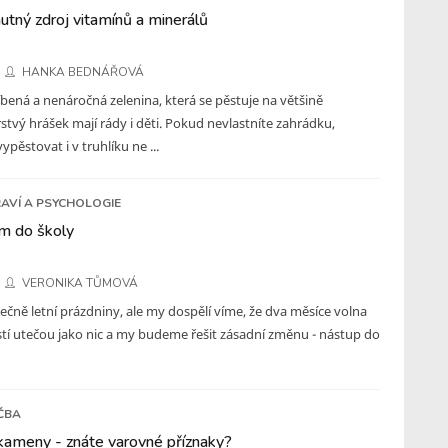
utný zdroj vitamínů a minerálů
HANKA BEDNÁŘOVÁ
íbená a nenáročná zelenina, která se pěstuje na většině
stvý hrášek mají rády i děti. Pokud nevlastníte zahrádku,
vypěstovat i v truhlíku ne ...
AVÍ A PSYCHOLOGIE
m do školy
VERONIKA TŮMOVÁ
ně letní prázdniny, ale my dospělí víme, že dva měsíce volna
stí utečou jako nic a my budeme řešit zásadní změnu - nástup do
ČBA
kameny - znáte varovné příznaky?