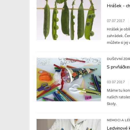
Hrášek - ch
07.07.2017
Hrášek je obl
zahrádek. Čer
můžete si jej 
DUŠEVNÍ ZDR
S prvňáčke
03.07.2017
Máme tu koneč
našich ratole
školy.
NEMOCI A LÉ
Ledvinové 