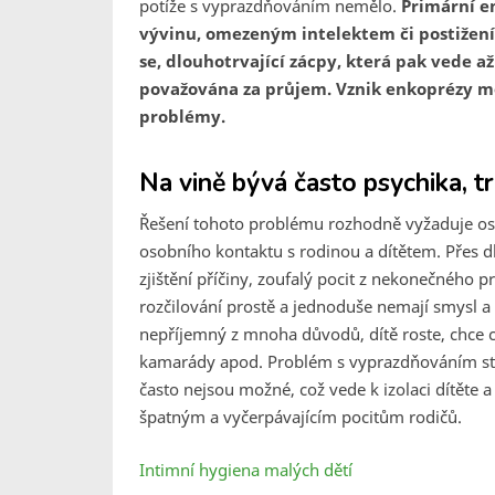
potíže s vyprazdňováním nemělo.
Primární e
vývinu, omezeným intelektem či postižení
se, dlouhotrvající zácpy, která pak vede a
považována za průjem. Vznik enkoprézy mo
problémy.
Na vině bývá často psychika, tr
Řešení tohoto problému rozhodně vyžaduje oso
osobního kontaktu s rodinou a dítětem. Přes 
zjištění příčiny, zoufalý pocit z nekonečného 
rozčilování prostě a jednoduše nemají smysl 
nepříjemný z mnoha důvodů, dítě roste, chce ch
kamarády apod. Problém s vyprazdňováním stol
často nejsou možné, což vede k izolaci dítěte 
špatným a vyčerpávajícím pocitům rodičů.
Intimní hygiena malých dětí