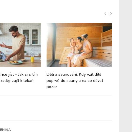
ce jíst – Jak si s tím
Děti a saunování: Kdy vzít dítě
Obezita 
raději zajít k lékaři
poprvé do sauny a na co dávat
pozor
LENINA