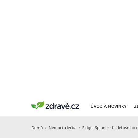
ÚVOD A NOVINKY
Z
Domů
Nemoci a léčba
Fidget Spinner - hit letošního 