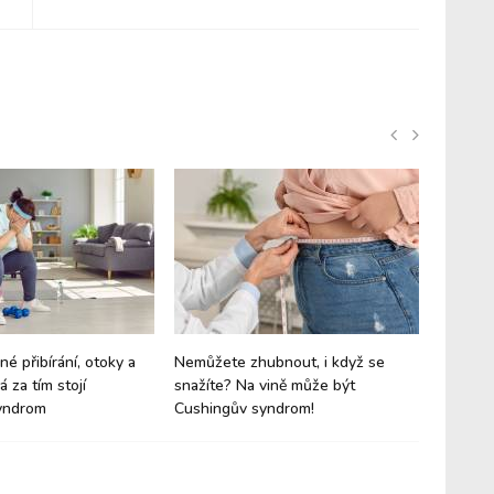
né přibírání, otoky a
Nemůžete zhubnout, i když se
Zapomeň
 za tím stojí
snažíte? Na vině může být
by měl 
yndrom
Cushingův syndrom!
jídelníč