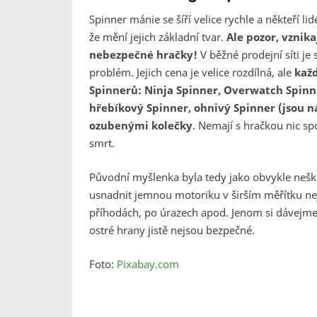
Spinner mánie se šíří velice rychle a někteří l
že mění jejich základní tvar.
Ale pozor, vznik
nebezpečné hračky!
V běžné prodejní síti je
problém. Jejich cena je velice rozdílná, ale
kaž
Spinnerů: Ninja Spinner, Overwatch Spinne
hřebíkový Spinner, ohnivý Spinner (jsou n
ozubenými kolečky
. Nemají s hračkou nic s
smrt.
Původní myšlenka byla tedy jako obvykle neš
usnadnit jemnou motoriku v širším měřítku nejen
příhodách, po úrazech apod. Jenom si dávejme 
ostré hrany jistě nejsou bezpečné.
Foto:
Pixabay.com