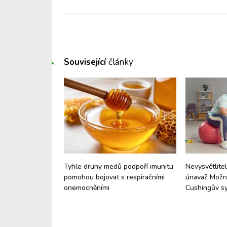
Související
články
e: Proč vaše dítě
Tyhle druhy medů podpoří imunitu
Nevysvětlitel
né a proč je to
pomohou bojovat s respiračními
únava? Možná
onemocněními
Cushingův s