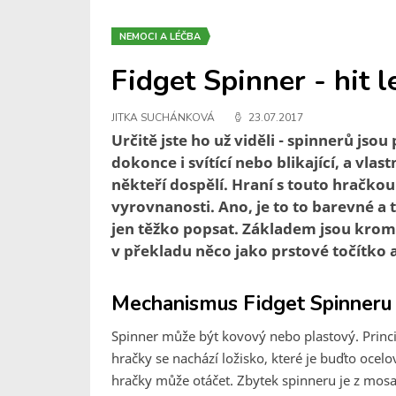
NEMOCI A LÉČBA
Fidget Spinner - hit 
JITKA SUCHÁNKOVÁ
23.07.2017
Určitě jste ho už viděli - spinnerů js
dokonce i svítící nebo blikající, a vla
někteří dospělí. Hraní s touto hračk
vyrovnanosti. Ano, je to to barevné a t
jen těžko popsat. Základem jsou krom
v překladu něco jako prstové točítko a
Mechanismus Fidget Spinneru
Spinner může být kovový nebo plastový. Princip
hračky se nachází ložisko, které je buďto ocel
hračky může otáčet. Zbytek spinneru je z mosazi