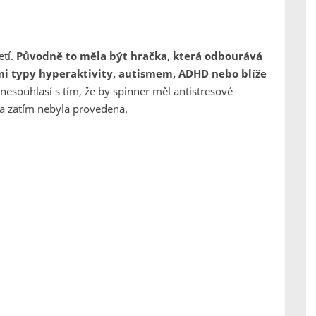
etí.
Původně to měla být hračka, která odbourává
ými typy hyperaktivity, autismem, ADHD nebo blíže
esouhlasí s tím, že by spinner měl antistresové
ma zatím nebyla provedena.