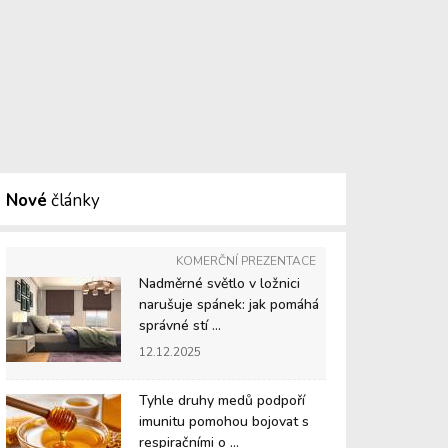
Nové
články
KOMERČNÍ PREZENTACE
Nadměrné světlo v ložnici
narušuje spánek: jak pomáhá
správné stí ...
12.12.2025
Tyhle druhy medů podpoří
imunitu pomohou bojovat s
respiračními o ...