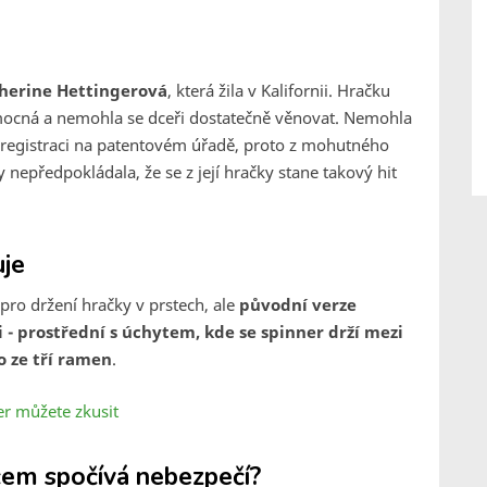
therine Hettingerová
, která žila v Kalifornii. Hračku
mocná a nemohla se dceři dostatečně věnovat. Nemohla
na registraci na patentovém úřadě, proto z mohutného
 nepředpokládala, že se z její hračky stane takový hit
uje
pro držení hračky v prstech, ale
původní verze
 - prostřední s úchytem, kde se spinner drží mezi
o ze tří ramen
.
ner můžete zkusit
 čem spočívá nebezpečí?