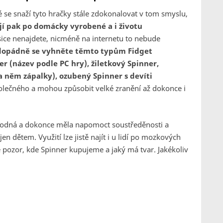
idé se snaží tyto hračky stále zdokonalovat v tom smyslu,
ají pak po domácky vyrobené a i životu
 sice nenajdete, nicméně na internetu to nebude
dopádně se vyhněte těmto typům Fidget
r (název podle PC hry), žiletkový Spinner,
a něm zápalky), ozubený Spinner s devíti
polečného a mohou způsobit velké zranění až dokonce i
kodná a dokonce měla napomoct soustředěnosti a
 dětem. Využití lze jistě najít i u lidí po mozkových
pozor, kde Spinner kupujeme a jaký má tvar. Jakékoliv