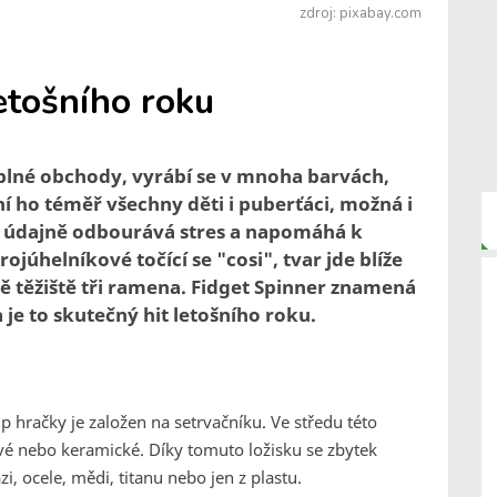
zdroj: pixabay.com
letošního roku
ou plné obchody, vyrábí se v mnoha barvách,
stní ho téměř všechny děti i puberťáci, možná i
ou údajně odbourává stres a napomáhá k
rojúhelníkové točící se "cosi", tvar jde blíže
ě těžiště tři ramena. Fidget Spinner znamená
 je to skutečný hit letošního roku.
 hračky je založen na setrvačníku. Ve středu této
ové nebo keramické. Díky tomuto ložisku se zbytek
, ocele, mědi, titanu nebo jen z plastu.