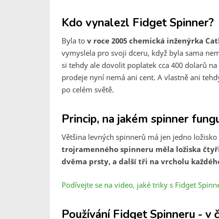
Kdo vynalezl Fidget Spinner?
Byla to
v roce 2005 chemická inženýrka Ca
vymyslela pro svoji dceru, když byla sama ne
si tehdy ale dovolit poplatek cca 400 dolarů 
prodeje nyní nemá ani cent. A vlastně ani tehdy
po celém světě.
Princip, na jakém spinner fung
Většina levných spinnerů má jen jedno ložisko 
trojramenného spinneru měla ložiska čtyři
dvěma prsty, a další tři na vrcholu každéh
Podívejte se na video, jaké triky s Fidget Spin
Používání Fidget Spinneru - v