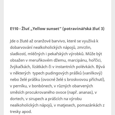
E110 - Žluť „Yellow sunset“ (potravinářská žluť 3)
Jde o žluté až oranžové barvivo, které se využívá k
dobarvování nealkoholických nápojů, zmrzlin,
sladkostí, mléčných i pekařských výrobků. Může být
obsažen v meruňkovém džemu, marcipánu, hořčici,
žvýkačkách, lízátkách či v instantních polévkách. Bývá
v některých typech pudingových prášků (vanilkový)
nebo želé prášku (ovocné želé s broskvovou příchutí),
v perníku, v bonbónech, v různých obarvených
směsích procukrovaného ovoce (např. ananas), v
dortech, v sirupech a prášcích na výrobu
nealkoholických nápojů, v matjesech, pomazánkách z
tresky apod.