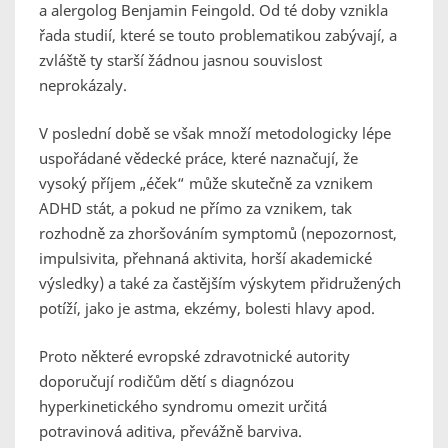
a alergolog Benjamin Feingold. Od té doby vznikla
řada studií, které se touto problematikou zabývají, a
zvláště ty starší žádnou jasnou souvislost
neprokázaly.
V poslední době se však množí metodologicky lépe
uspořádané vědecké práce, které naznačují, že
vysoký příjem „éček“ může skutečně za vznikem
ADHD stát, a pokud ne přímo za vznikem, tak
rozhodně za zhoršováním symptomů (nepozornost,
impulsivita, přehnaná aktivita, horší akademické
výsledky) a také za častějším výskytem přidružených
potíží, jako je astma, ekzémy, bolesti hlavy apod.
Proto některé evropské zdravotnické autority
doporučují rodičům dětí s diagnózou
hyperkinetického syndromu omezit určitá
potravinová aditiva, převážně barviva.