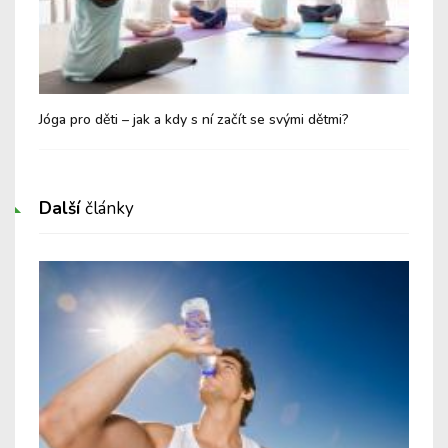
Jóga pro děti – jak a kdy s ní začít se svými dětmi?
ADH
Další
články