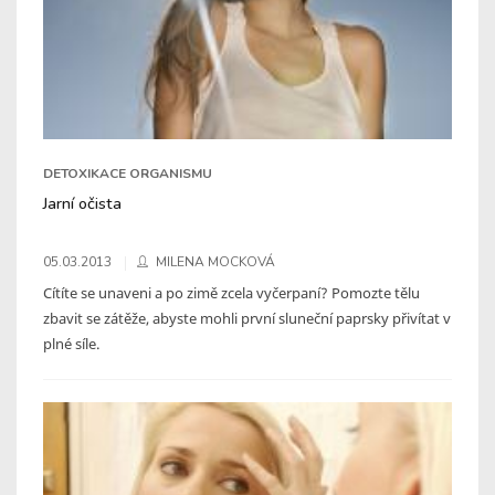
DETOXIKACE ORGANISMU
Jarní očista
05.03.2013
MILENA MOCKOVÁ
Cítíte se unaveni a po zimě zcela vyčerpaní? Pomozte tělu
zbavit se zátěže, abyste mohli první sluneční paprsky přivítat v
plné síle.