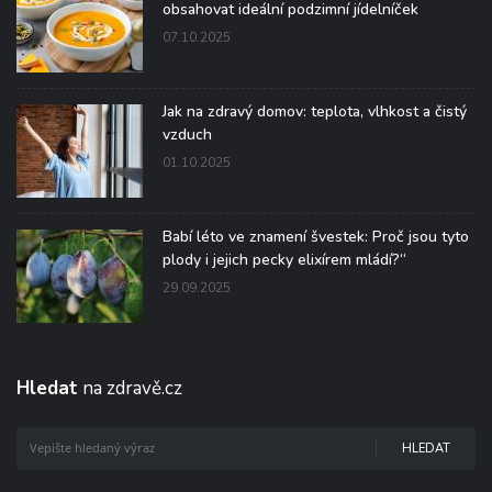
obsahovat ideální podzimní jídelníček
07.10.2025
Jak na zdravý domov: teplota, vlhkost a čistý
vzduch
01.10.2025
Babí léto ve znamení švestek: Proč jsou tyto
plody i jejich pecky elixírem mládí?“
29.09.2025
Hledat
na zdravě.cz
HLEDAT