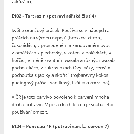
zakázáno.
E102 - Tartrazin (potravinářská žluť 4)
Světle oranžový prášek. Používá se v nápojích a
prášcích na výrobu nápojů (broskev, citron),
čokoládách, v proslazeném a kandovaném ovoci,
v omáčkách z plechovky, v koření a polévkách, v
hořčici, v méně kvalitním wasabi a různých wasabi
pochoutkách, v cukrovinkách (žvýkačky, cereální
pochoutka s jablky a skořicí, trojbarevný kokos,
pudingový prášek vanilkový, lízátka a zmrzlina).
V ČR je toto barvivo povoleno k barvení mnoha
druhů potravin. V posledních letech je snaha jeho
používání omezit.
E124 – Ponceau 4R
(potravinářská červeň 7)