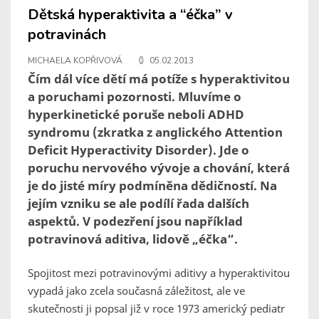
Dětská hyperaktivita a “éčka” v
potravinách
MICHAELA KOPŘIVOVÁ
05.02.2013
Čím dál více dětí má potíže s hyperaktivitou
a poruchami pozornosti. Mluvíme o
hyperkinetické poruše neboli ADHD
syndromu (zkratka z anglického Attention
Deficit Hyperactivity Disorder). Jde o
poruchu nervového vývoje a chování, která
je do jisté míry podmíněna dědičností. Na
jejím vzniku se ale podílí řada dalších
aspektů. V podezření jsou například
potravinová aditiva, lidově „éčka“.
Spojitost mezi potravinovými aditivy a hyperaktivitou
vypadá jako zcela současná záležitost, ale ve
skutečnosti ji popsal již v roce 1973 americký pediatr