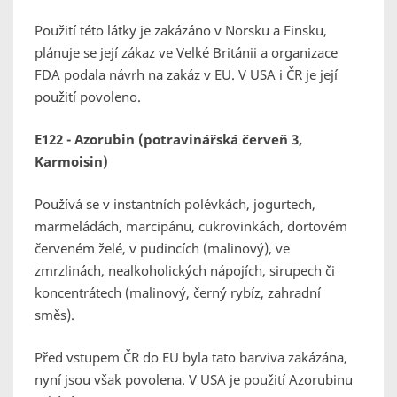
Použití této látky je zakázáno v Norsku a Finsku,
plánuje se její zákaz ve Velké Británii a organizace
FDA podala návrh na zakáz v EU. V USA i ČR je její
použití povoleno.
E122 - Azorubin (potravinářská červeň 3,
Karmoisin)
Používá se v instantních polévkách, jogurtech,
marmeládách, marcipánu, cukrovinkách, dortovém
červeném želé, v pudincích (malinový), ve
zmrzlinách, nealkoholických nápojích, sirupech či
koncentrátech (malinový, černý rybíz, zahradní
směs).
Před vstupem ČR do EU byla tato barviva zakázána,
nyní jsou však povolena. V USA je použití Azorubinu