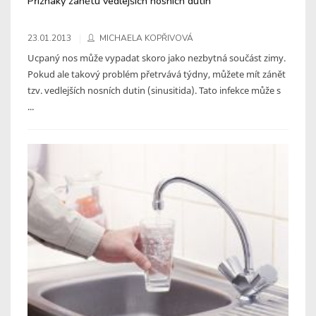
Příznaky zánětu vedlejších nosních dutin
23.01.2013
MICHAELA KOPŘIVOVÁ
Ucpaný nos může vypadat skoro jako nezbytná součást zimy.
Pokud ale takový problém přetrvává týdny, můžete mít zánět
tzv. vedlejších nosních dutin (sinusitida). Tato infekce může s
...