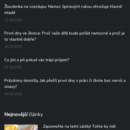
Žloutenka na vzestupu: Nemoc špinavých rukou ohrožuje hlavně
mladé
22.09.2025
První dny ve školce: Proč vaše dítě bude pořád nemocné a proč je
to vlastně dobře?
16.09.2025
Co jíst a pít pokud vás trápí průjem?
07.09.2025
Prázdniny skončily. Jak přežít první dny v práci či škole bez nervů a
únavy?
04.09.2025
Nejnovější
články
Zapomeňte na letní saláty! Tohle by měl