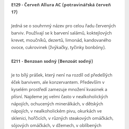
E129 - Červeň Allura AC (potravinářská červeň
17)
Jedná se o souhrnný název pro celou řadu červených
barviv. Používají se k barvení salámů, koktejlových
krevet, moučníků, dezertů, limonád, kandovaného
ovoce, cukrovinek (žvýkačky, tyčinky bonbóny).
E211 - Benzoan sodný (Benzoát sodný)
Je to bílý prášek, který není na rozdíl od předešlých
éček barvivem, ale konzervantem. Především v
kyselém prostředí zamezuje množení kvasinek a
plísní. Najdeme jej velmi často v nealkoholických
nápojích, ochucených minerálkách, v dětských
nápojích, v nealkoholickém pivu, okurkách ve
sklenici, hořčicích, v různých steakových omáčkách,
sójových omáčkách, v džemech, v oblíbených