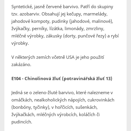
Syntetické, jasně červené barvivo. Patří do skupiny
tzv. azobarviv. Obsahují jej kečupy, marmelády,
jahodové kompoty, pudinky (jahodové, malinové),
žvýkačky, perníky, lízátka, limonády, zmrzliny,
mléčné výrobky, zákusky (dorty, punčové řezy) a rybí
výrobky.
V některých zemích včetně USA je jeho použití
zakázáno.
E104 - Chinolinová žluť (potravinářská žluť 13)
Jedná se o zeleno-žluté barvivo, které nalezneme v
omáčkách, nealkoholických nápojích, cukrovinkách
(bonbóny, tyčinky), v hořčicích, sušenkách,
žvýkačkách, mléčných výrobcích, koláčích či
pudincích.