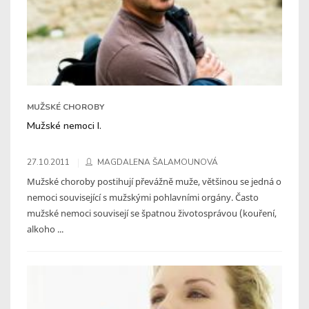
MUŽSKÉ CHOROBY
Mužské nemoci I.
27.10.2011
MAGDALENA ŠALAMOUNOVÁ
Mužské choroby postihují převážně muže, většinou se jedná o
nemoci související s mužskými pohlavními orgány. Často
mužské nemoci souvisejí se špatnou životosprávou (kouření,
alkoho ...