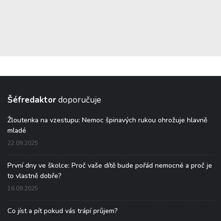
Šéfredaktor
doporučuje
Žloutenka na vzestupu: Nemoc špinavých rukou ohrožuje hlavně
mladé
22.09.2025
První dny ve školce: Proč vaše dítě bude pořád nemocné a proč je
to vlastně dobře?
16.09.2025
Co jíst a pít pokud vás trápí průjem?