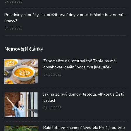
07.09.2025
Prázdniny skončily. Jak přežít první dny v práci či škole bez nervů a
únavy?
04.09.2025
Nejnovější
články
Zapomeňte na letní saláty! Tohle by měl
obsahovat ideální podzimní jídelníček
07.10.2025
Jak na zdravý domov: teplota, vlhkost a čistý
vzduch
01.10.2025
Babí léto ve znamení švestek: Proč jsou tyto