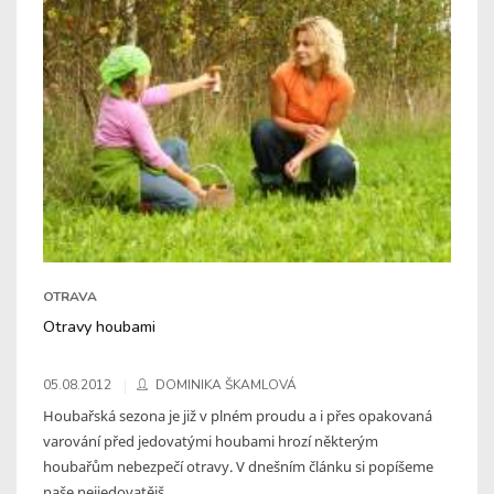
OTRAVA
Otravy houbami
05.08.2012
DOMINIKA ŠKAMLOVÁ
Houbařská sezona je již v plném proudu a i přes opakovaná
varování před jedovatými houbami hrozí některým
houbařům nebezpečí otravy. V dnešním článku si popíšeme
naše nejjedovatějš ...