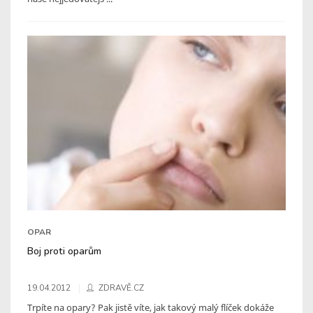
OPAR
Boj proti oparům
19.04.2012
ZDRAVĚ.CZ
Trpíte na opary? Pak jistě víte, jak takový malý flíček dokáže