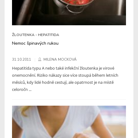
ŽLOUTENKA - HEPATITIDA
Nemoc špinavých rukou
31.10.2011
MILENA MOCKOVÁ
Hepatitida typu A nebo také infekční žloutenka je virové
onemocnění. Riziko nákazy sice více stoupá během letních
měsíců, kdy lidé hodně cestují, ale opatrnost je na místě
celoročn ...