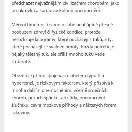
předcházet nejvážnějším civilizačním chorobám, jako
je cukrovka a kardiovaskulární onemocnění.
Měření hmotnosti samo o sobě není úplně přesné
posouzení zdraví či fyzické kondice, protože
nerozlišuje kilogramy, které pocházejí z tuků, a ty,
které pocházejí ze svalové hmoty. Každý potřebuje
nějaký tělesný tuk, ale příliš mnoho tuku vede
k obezitě.
Obezita je přímo spojena s diabetem typu II a
hypertenzí, je rizikovým faktorem, který přispívá k
mnoha dalším onemocněním, včetně srdečních
chorob, poruch spánku, artritidy, onemocnění
žlučníku, cévní mozkové příhody a některých forem
rakoviny.