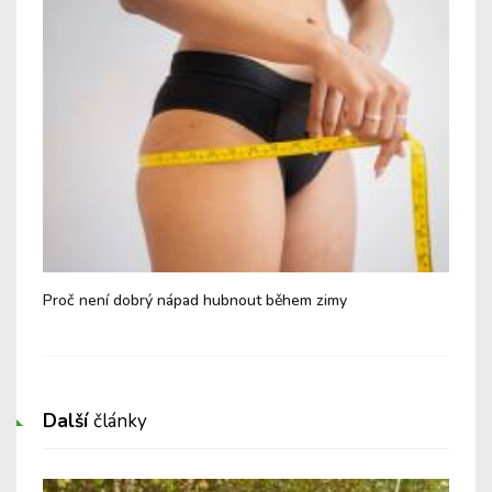
tu
Proč není dobrý nápad hubnout během zimy
Nej
je 
Další
články