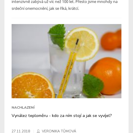
intenzivně zabývá už víc než 100 let. Přesto jsme mnohdy na
srdeční onemocnění, jak se říká, krátcí.
NACHLAZENÍ
Vynález teploměru - kdo za ním stojí a jak se vyvíjel?
27.11.2018
VERONIKA TŮMOVÁ