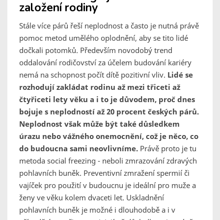
založení rodiny
Stále více párů řeší neplodnost a často je nutná právě
pomoc metod umělého oplodnění, aby se tito lidé
dočkali potomků. Především novodobý trend
oddalování rodičovství za účelem budování kariéry
nemá na schopnost počít dítě pozitivní vliv.
Lidé se
rozhodují zakládat rodinu až mezi třiceti až
čtyřiceti lety věku a i to je důvodem, proč dnes
bojuje s neplodností až 20 procent českých párů.
Neplodnost však může být také důsledkem
úrazu nebo vážného onemocnění, což je něco, co
do budoucna sami neovlivníme.
Právě proto je tu
metoda social freezing - neboli zmrazování zdravých
pohlavních buněk. Preventivní zmražení spermií či
vajíček pro použití v budoucnu je ideální pro muže a
ženy ve věku kolem dvaceti let. Uskladnění
pohlavních buněk je možné i dlouhodobě a i v