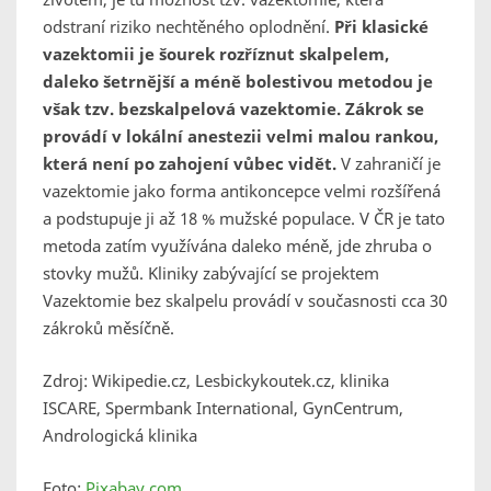
odstraní riziko nechtěného oplodnění.
Při klasické
vazektomii je šourek rozříznut skalpelem,
daleko šetrnější a méně bolestivou metodou je
však tzv. bezskalpelová vazektomie. Zákrok se
provádí v lokální anestezii velmi malou rankou,
která není po zahojení vůbec vidět.
V zahraničí je
vazektomie jako forma antikoncepce velmi rozšířená
a podstupuje ji až 18 % mužské populace. V ČR je tato
metoda zatím využívána daleko méně, jde zhruba o
stovky mužů. Kliniky zabývající se projektem
Vazektomie bez skalpelu provádí v současnosti cca 30
zákroků měsíčně.
Zdroj: Wikipedie.cz, Lesbickykoutek.cz, klinika
ISCARE, Spermbank International, GynCentrum,
Andrologická klinika
Foto:
Pixabay.com