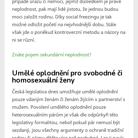
případě úrazu či nemoci, jejímž důsledkem je právě
neplodnost, pak mají lidé jistotu, že jednou budou
moci založit rodinu. Díky social freezingu je tak
možné odložit početí na nejvhodnější dobu. Stále
však jde o poněkud kontroverzní metodu a názory na
ni se různí.
Znáte pojem sekundární neplodnost?
Umělé oplodnění pro svobodné či
homosexuální ženy
Česká legislativa dnes umožňuje umělé oplodnění
pouze vdaným ženám či ženám žijícím v partnerství s
mužem. Povolení umělého oplodnění pouze
heterosexuálním párům je však dle odpůrkyň této
legislativy formalitou, neboť pokud pár nemusí být
sezdaný, jsou všechny argumenty o ochraně tradiční
rodiny či zájmu dítěte více než pochybné. Lze ji navíc