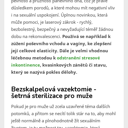
pevností a pružností pánevního dna, což je právě
důsledkem porodů, a které mohou mít negativní vliv
i na sexuální uspokojení. Úplnou novinkou, která
může pomoci, je laserový zákrok - rychlý,
bezbolestný, bezpečný a nevyžadující téměř žádnou
dobu na rekonvalescenci.
Používá se například k
zúžení poševního vchodu a vagíny, ke zlepšení
její celkové elasticity. Dále je velmi vhodnou
léčebnou metodou k
odstranění stresové
inkontinence
, kvasinkových zánětů či stavu,
který se nazývá pokles dělohy.
Bezskalpelová vazektomie -
šetrná sterilizace pro muže
Pokud je pro muže už zcela uzavřené téma dalších
potomků, a přitom se necítí tolik stár na to, aby mohl
ještě normálně a plnohodnotně žít sexuálním
životem, je tu možnost tzv. vazektomie, která