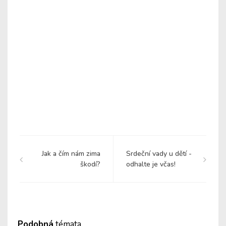
Jak a čím nám zima
Srdeční vady u dětí -
škodí?
odhalte je včas!
Podobná
témata