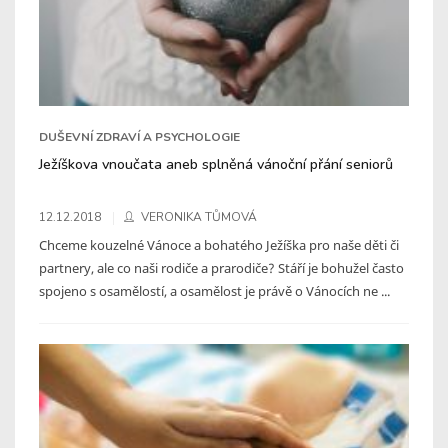
DUŠEVNÍ ZDRAVÍ A PSYCHOLOGIE
Ježíškova vnoučata aneb splněná vánoční přání seniorů
12.12.2018
VERONIKA TŮMOVÁ
Chceme kouzelné Vánoce a bohatého Ježíška pro naše děti či
partnery, ale co naši rodiče a prarodiče? Stáří je bohužel často
spojeno s osamělostí, a osamělost je právě o Vánocích ne ...