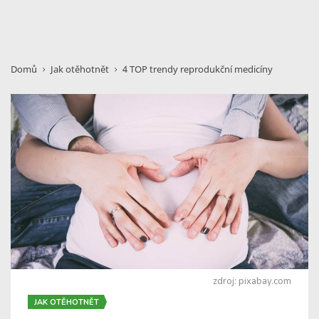
Domů
Jak otěhotnět
4 TOP trendy reprodukční medicíny
zdroj: pixabay.com
JAK OTĚHOTNĚT