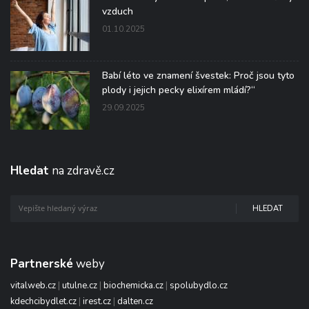
vzduch
01.10.2025
Babí léto ve znamení švestek: Proč jsou tyto
plody i jejich pecky elixírem mládí?“
29.09.2025
Hledat
na zdravě.cz
HLEDAT
Partnerské
weby
vitalweb.cz
|
utulne.cz
|
biochemicka.cz
|
spolubydlo.cz
kdechcibydlet.cz
|
irest.cz
|
dalten.cz