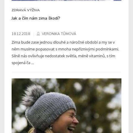
ZDRAVÁ VÝŽIVA
Jak a čím nám zima škodí?
18.12.2018
VERONIKA TŮMOVÁ
Zima bude zase jednou dlouhé a náročné období a my se v
něm musíme popasovat s mnoha nepříznivými podmínkami.
Silně nás ovlivňuje nedostatek světla, méně vitaminů, s tím
spojená ča ...