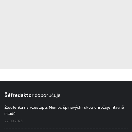
Šéfredaktor
doporučuje
Žloutenka na vzestupu: Nemoc špinavých rukou ohrožuje hlavně
mladé
22.09.2025