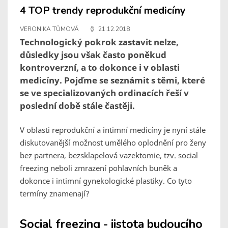
4 TOP trendy reprodukční medicíny
VERONIKA TŮMOVÁ
21.12.2018
Technologický pokrok zastavit nelze,
důsledky jsou však často poněkud
kontroverzní, a to dokonce i v oblasti
medicíny. Pojďme se seznámit s těmi, které
se ve specializovaných ordinacích řeší v
poslední době stále častěji.
V oblasti reprodukční a intimní medicíny je nyní stále
diskutovanější možnost umělého oplodnění pro ženy
bez partnera, bezsklapelová vazektomie, tzv. social
freezing neboli zmrazení pohlavních buněk a
dokonce i intimní gynekologické plastiky. Co tyto
termíny znamenají?
Social freezing - jistota budoucího