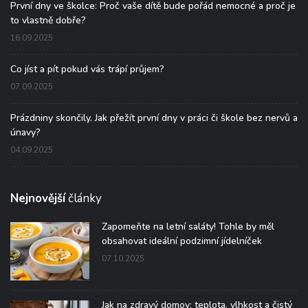
První dny ve školce: Proč vaše dítě bude pořád nemocné a proč je
to vlastně dobře?
16.09.2025
Co jíst a pít pokud vás trápí průjem?
07.09.2025
Prázdniny skončily. Jak přežít první dny v práci či škole bez nervů a
únavy?
04.09.2025
Nejnovější
články
Zapomeňte na letní saláty! Tohle by měl
obsahovat ideální podzimní jídelníček
07.10.2025
Jak na zdravý domov: teplota, vlhkost a čistý