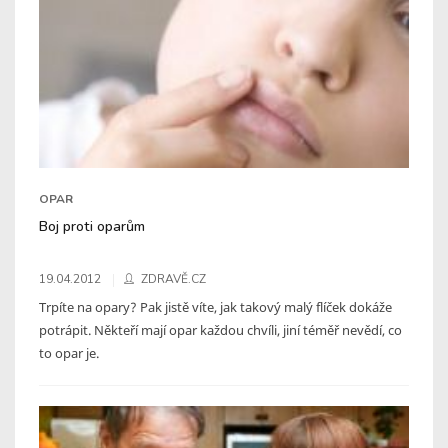
OPAR
Boj proti oparům
19.04.2012
ZDRAVĚ.CZ
Trpíte na opary? Pak jistě víte, jak takový malý flíček dokáže
potrápit. Někteří mají opar každou chvíli, jiní téměř nevědí, co
to opar je.