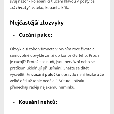
svůj názor - kolébání či tlučení hlavou v postýlce,
„
záchvaty
“ vzteku, kopání a křik.
Nejčastější zlozvyky
Cucání palce:
Obvykle si toho všimnete v prvním roce života a
samovolně obvykle zmizí do konce čtvrtého. Proč si
je cucají? Protože se nudí, jsou nervózní nebo se
prstíkem uklidňují při usínání. Snažte se dítěti
vysvětlit, že
cucání palečku
opravdu není hezké a že
velké děti už tohle nedělají. Ať tuto libůstku
přenechají raději nějakému miminku.
Kousání nehtů: