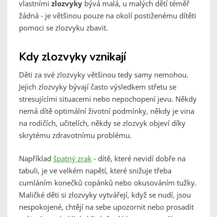
vlastními
zlozvyky
bývá malá, u malých dětí téměř
žádná - je většinou pouze na okolí postiženému dítěti
pomoci se zlozvyku zbavit.
Kdy zlozvyky vznikají
Děti za své zlozvyky většinou tedy samy nemohou.
Jejich zlozvyky bývají často výsledkem střetu se
stresujícími situacemi nebo nepochopení jevu. Někdy
nemá dítě optimální životní podmínky, někdy je vina
na rodičích, učitelích, někdy se zlozvyk objeví díky
skrytému zdravotnímu problému.
Například
špatný zrak
- dítě, které nevidí dobře na
tabuli, je ve velkém napětí, které snižuje třeba
cumláním konečků copánků nebo okusováním tužky.
Maličké děti si zlozvyky vytvářejí, když se nudí, jsou
nespokojené, chtějí na sebe upozornit nebo prosadit