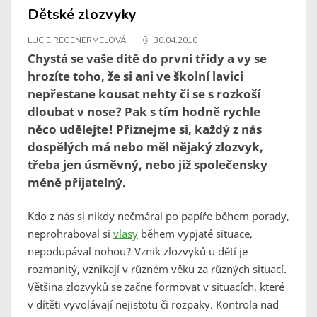
Dětské zlozvyky
LUCIE REGENERMELOVÁ
30.04.2010
Chystá se vaše dítě do první třídy a vy se
hrozíte toho, že si ani ve školní lavici
nepřestane kousat nehty či se s rozkoší
dloubat v nose? Pak s tím hodně rychle
něco udělejte! Přiznejme si, každý z nás
dospělých má nebo měl nějaký zlozvyk,
třeba jen úsměvný, nebo již společensky
méně přijatelný.
Kdo z nás si nikdy nečmáral po papíře během porady,
neprohraboval si
vlasy
během vypjaté situace,
nepodupával nohou? Vznik zlozvyků u dětí je
rozmanitý, vznikají v různém věku za různých situací.
Většina zlozvyků se začne formovat v situacích, které
v dítěti vyvolávají nejistotu či rozpaky. Kontrola nad