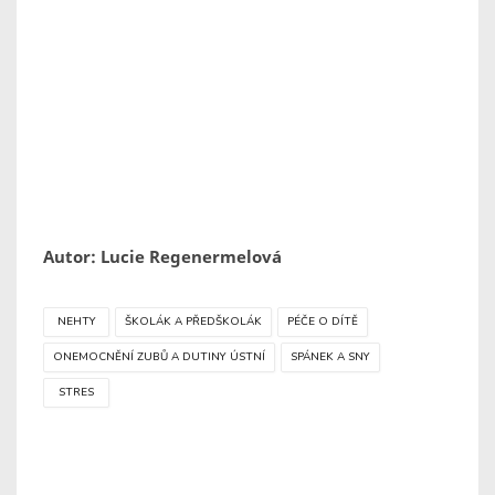
Autor: Lucie Regenermelová
NEHTY
ŠKOLÁK A PŘEDŠKOLÁK
PÉČE O DÍTĚ
ONEMOCNĚNÍ ZUBŮ A DUTINY ÚSTNÍ
SPÁNEK A SNY
STRES