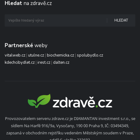
Hledat
na zdravě.cz
HLEDAT
Partnerské
weby
vitalweb.cz
|
utulne.cz
|
biochemicka.cz
|
spolubydlo.cz
kdechcibydlet.cz
|
irest.cz
|
dalten.cz
Provozovatelem serveru zdrave.cz je DIAMANTAN investment s.r.o., se
sídlem Na Harfě 916/9a, Vysočany, 190 00 Praha 9, IČ: 03494349,
zapsaná v obchodním rejstříku vedeném Městským soudem v Praze,
oddíl C, vložka 232692.