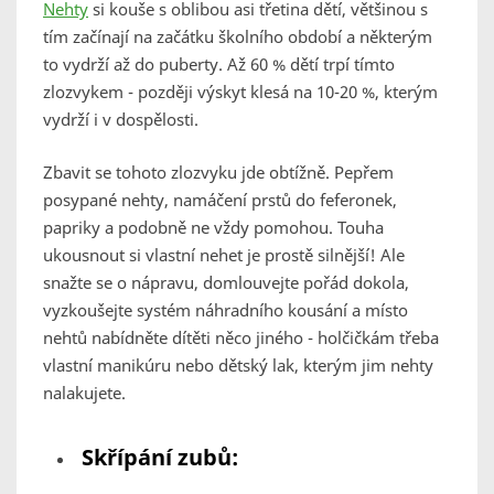
Nehty
si kouše s oblibou asi třetina dětí, většinou s
tím začínají na začátku školního období a některým
to vydrží až do puberty. Až 60 % dětí trpí tímto
zlozvykem - později výskyt klesá na 10-20 %, kterým
vydrží i v dospělosti.
Zbavit se tohoto zlozvyku jde obtížně. Pepřem
posypané nehty, namáčení prstů do feferonek,
papriky a podobně ne vždy pomohou. Touha
ukousnout si vlastní nehet je prostě silnější! Ale
snažte se o nápravu, domlouvejte pořád dokola,
vyzkoušejte systém náhradního kousání a místo
nehtů nabídněte dítěti něco jiného - holčičkám třeba
vlastní manikúru nebo dětský lak, kterým jim nehty
nalakujete.
Skřípání zubů: