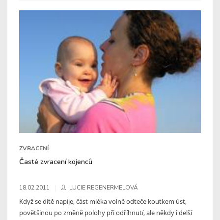
ZVRACENÍ
Časté zvracení kojenců
18.02.2011
LUCIE REGENERMELOVÁ
Když se dítě napije, část mléka volně odteče koutkem úst,
povětšinou po změně polohy při odříhnutí, ale někdy i delší