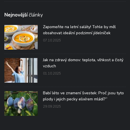
Nejnovější
články
Zapomeňte na letní saláty! Tohle by měl
obsahovat ideální podzimní jídelníček
07.10.2025
Jak na zdravý domov: teplota, vlhkost a čistý
vzduch
01.10.2025
Babí léto ve znamení švestek: Proč jsou tyto
plody i jejich pecky elixírem mládí?“
29.09.2025