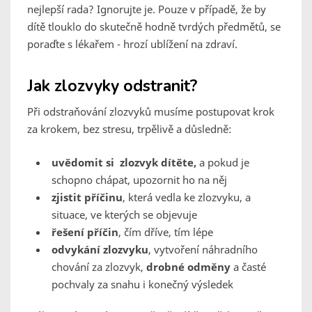
nejlepší rada? Ignorujte je. Pouze v případě, že by
dítě tlouklo do skutečně hodně tvrdých předmětů, se
poraďte s lékařem - hrozí ublížení na zdraví.
Jak zlozvyky odstranit?
Při odstraňování zlozvyků musíme postupovat krok
za krokem, bez stresu, trpělivě a důsledně:
uvědomit si zlozvyk dítěte,
a pokud je
schopno chápat, upozornit ho na něj
zjistit příčinu
, která vedla ke zlozvyku, a
situace, ve kterých se objevuje
řešení příčin
, čím dříve, tím lépe
odvykání zlozvyku
, vytvoření náhradního
chování za zlozvyk,
drobné odměny
a časté
pochvaly za snahu i konečný výsledek