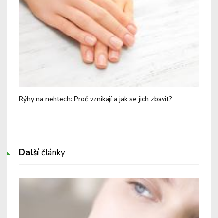
Rýhy na nehtech: Proč vznikají a jak se jich zbavit?
Ryb
Další
články