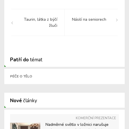
Taurin, látka z býčí
Násilí na seniorech
žluči
Patří do
témat
PÉČE O TĚLO
Nové
články
KOMERČNÍ PREZENTACE
Nadměrné světlo v ložnici narušuje