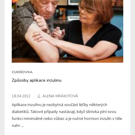
CUKROVKA
Způsoby aplikace inzulinu
18.04.2012
ALENA MRÁKOTOVÁ
Aplikace inzulínu je nezbytná součást léčby některých
diabetiků. Takové případy nastávají, když slinivka plní svou
funkci minimálně nebo vůbec a je nutné hormon inzulín v těle
nahr ...