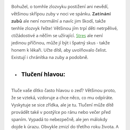
Bohužel, o tomhle zlozvyku postižení ani nevědí,
většinou skřípou zuby v noci ve spánku.
Zatínání
zubů
ale není normální a navíc jim škodí, takže
tenhle zlozvyk řešte! Většinou jím trpí děti netrpělivé,
ctižádostivé a něčím se užírající.
Stres
ale není
jedinou příčinou, může jí být i špatný skus - takže
honem k lékaři. Učte dítě, aby uvolňovalo čelist.
Existují i chránítka na zuby a podobně.
Tlučení hlavou:
Tluče vaše dítko často hlavou o zeď? Většinou proto,
že se vzteká, vzdoruje a chce něco, co mu odpíráte.
Vyskytuje se sice zřídka, ale je tu. Tlučení může dítě
provádět také v postýlce po ránu nebo večer před
spaním. Vypadá to nebezpečně, ale jen málokdy
dojde k úrazu. Obvykle zmizí do třetího roku života. A