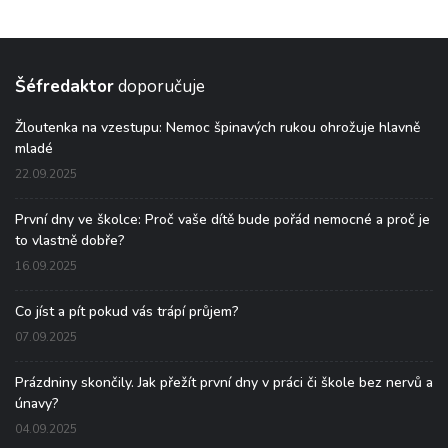
Šéfredaktor
doporučuje
Žloutenka na vzestupu: Nemoc špinavých rukou ohrožuje hlavně
mladé
22.09.2025
První dny ve školce: Proč vaše dítě bude pořád nemocné a proč je
to vlastně dobře?
16.09.2025
Co jíst a pít pokud vás trápí průjem?
07.09.2025
Prázdniny skončily. Jak přežít první dny v práci či škole bez nervů a
únavy?
04.09.2025