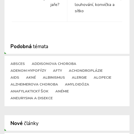
jaře?
louhování, konvička a
sítko
Podobná
témata
ABSCES
ADDISONOVA CHOROBA
ADENOM HYPOFÝZY
AFTY
ACHONDROPLÁZIE
AIDS
AKNÉ
ALBINISMUS
ALERGIE
ALOPECIE
ALZHEIMEROVA CHOROBA
AMYLOIDÓZA
ANAFYLAKTICKÝ ŠOK
ANÉMIE
ANEURYSMA A DISEKCE
Nové
články