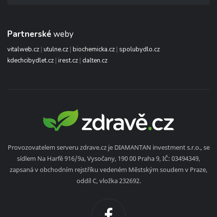
Partnerské
weby
vitalweb.cz
|
utulne.cz
|
biochemicka.cz
|
spolubydlo.cz
kdechcibydlet.cz
|
irest.cz
|
dalten.cz
Provozovatelem serveru zdrave.cz je DIAMANTAN investment s.r.o., se
sídlem Na Harfě 916/9a, Vysočany, 190 00 Praha 9, IČ: 03494349,
zapsaná v obchodním rejstříku vedeném Městským soudem v Praze,
oddíl C, vložka 232692.