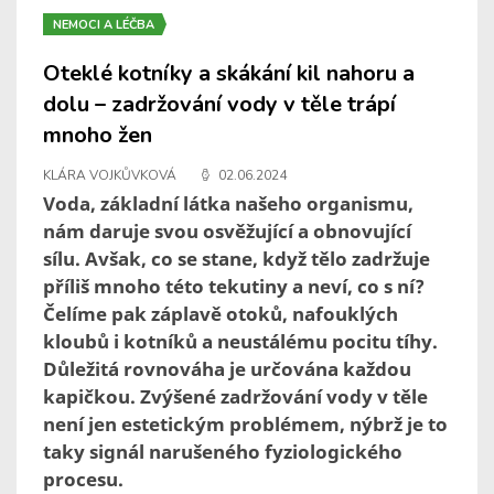
NEMOCI A LÉČBA
Oteklé kotníky a skákání kil nahoru a
dolu – zadržování vody v těle trápí
mnoho žen
KLÁRA VOJKŮVKOVÁ
02.06.2024
Voda, základní látka našeho organismu,
nám daruje svou osvěžující a obnovující
sílu. Avšak, co se stane, když tělo zadržuje
příliš mnoho této tekutiny a neví, co s ní?
Čelíme pak záplavě otoků, nafouklých
kloubů i kotníků a neustálému pocitu tíhy.
Důležitá rovnováha je určována každou
kapičkou. Zvýšené zadržování vody v těle
není jen estetickým problémem, nýbrž je to
taky signál narušeného fyziologického
procesu.