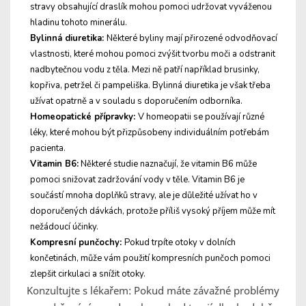
stravy obsahující draslík mohou pomoci udržovat vyváženou
hladinu tohoto minerálu.
Bylinná diuretika:
Některé byliny mají přirozené odvodňovací
vlastnosti, které mohou pomoci zvýšit tvorbu moči a odstranit
nadbytečnou vodu z těla. Mezi ně patří například brusinky,
kopřiva, petržel či pampeliška. Bylinná diuretika je však třeba
užívat opatrně a v souladu s doporučením odborníka.
Homeopatické přípravky:
V homeopatii se používají různé
léky, které mohou být přizpůsobeny individuálním potřebám
pacienta.
Vitamin B6:
Některé studie naznačují, že vitamin B6 může
pomoci snižovat zadržování vody v těle. Vitamin B6 je
součástí mnoha doplňků stravy, ale je důležité užívat ho v
doporučených dávkách, protože příliš vysoký příjem může mít
nežádoucí účinky.
Kompresní punčochy:
Pokud trpíte otoky v dolních
končetinách, může vám použití kompresních punčoch pomoci
zlepšit cirkulaci a snížit otoky.
Konzultujte s lékařem: Pokud máte závažné problémy