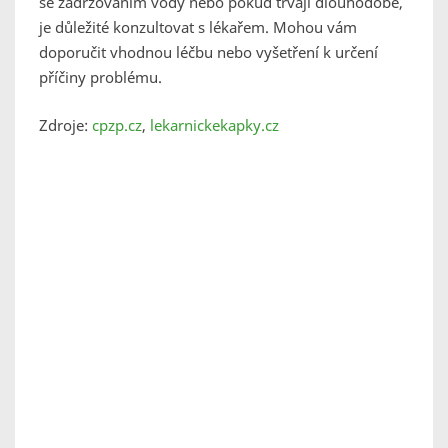
se zadržováním vody nebo pokud trvají dlouhodobě,
je důležité konzultovat s lékařem. Mohou vám
doporučit vhodnou léčbu nebo vyšetření k určení
příčiny problému.
Zdroje:
cpzp.cz
,
lekarnickekapky.cz