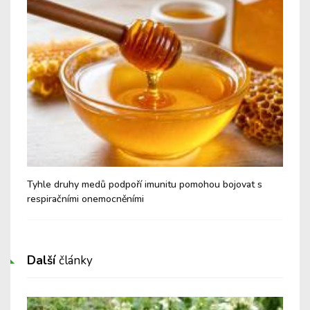
é a
Tyhle druhy medů podpoří imunitu pomohou bojovat s
Nev
respiračními onemocněními
Cu
Další
články