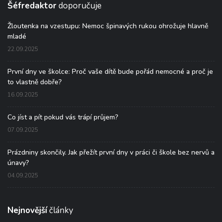
Šéfredaktor
doporučuje
Žloutenka na vzestupu: Nemoc špinavých rukou ohrožuje hlavně
mladé
22.09.2025
První dny ve školce: Proč vaše dítě bude pořád nemocné a proč je
to vlastně dobře?
16.09.2025
Co jíst a pít pokud vás trápí průjem?
07.09.2025
Prázdniny skončily. Jak přežít první dny v práci či škole bez nervů a
únavy?
04.09.2025
Nejnovější
články