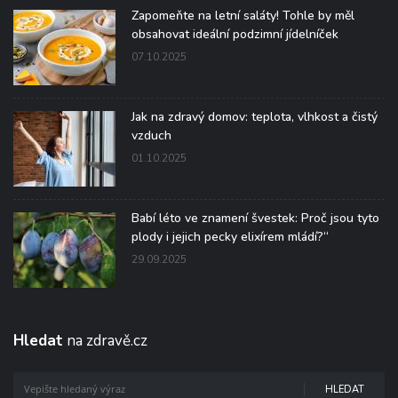
Zapomeňte na letní saláty! Tohle by měl
obsahovat ideální podzimní jídelníček
07.10.2025
Jak na zdravý domov: teplota, vlhkost a čistý
vzduch
01.10.2025
Babí léto ve znamení švestek: Proč jsou tyto
plody i jejich pecky elixírem mládí?“
29.09.2025
Hledat
na zdravě.cz
HLEDAT