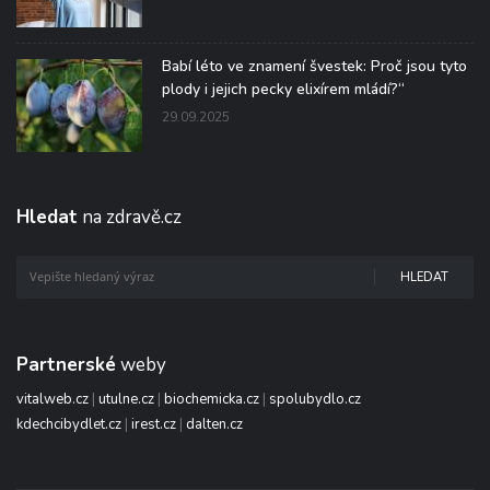
Babí léto ve znamení švestek: Proč jsou tyto
plody i jejich pecky elixírem mládí?“
29.09.2025
Hledat
na zdravě.cz
HLEDAT
Partnerské
weby
vitalweb.cz
|
utulne.cz
|
biochemicka.cz
|
spolubydlo.cz
kdechcibydlet.cz
|
irest.cz
|
dalten.cz