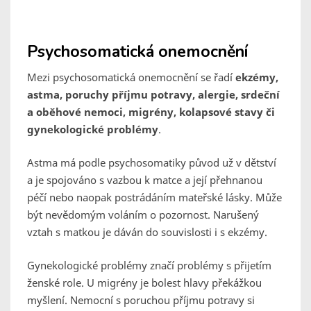
Psychosomatická onemocnění
Mezi psychosomatická onemocnění se řadí
ekzémy,
astma, poruchy příjmu potravy, alergie, srdeční
a oběhové nemoci, migrény, kolapsové stavy či
gynekologické problémy
.
Astma má podle psychosomatiky původ už v dětství
a je spojováno s vazbou k matce a její přehnanou
péčí nebo naopak postrádáním mateřské lásky. Může
být nevědomým voláním o pozornost. Narušený
vztah s matkou je dáván do souvislosti i s ekzémy.
Gynekologické problémy značí problémy s přijetím
ženské role. U migrény je bolest hlavy překážkou
myšlení. Nemocní s poruchou příjmu potravy si