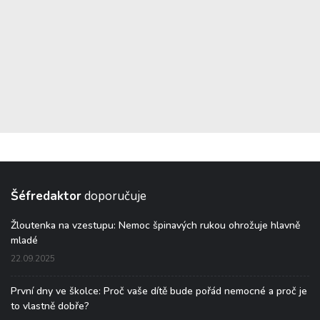
Šéfredaktor
doporučuje
Žloutenka na vzestupu: Nemoc špinavých rukou ohrožuje hlavně
mladé
22.09.2025
První dny ve školce: Proč vaše dítě bude pořád nemocné a proč je
to vlastně dobře?