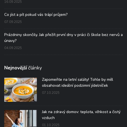
16.09.2025
Co jíst a pít pokud vás trápí průjem?
07.09.2025
Prázdniny skončily. Jak přežít první dny v práci či škole bez nervů a
únavy?
04.09.2025
Nejnovější
články
Zapomeňte na letní saláty! Tohle by měl
obsahovat ideální podzimní jídelníček
07.10.2025
Jak na zdravý domov: teplota, vlhkost a čistý
vzduch
01.10.2025