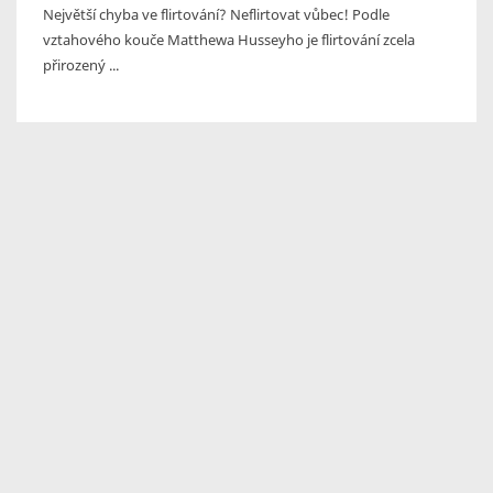
Největší chyba ve flirtování? Neflirtovat vůbec! Podle
vztahového kouče Matthewa Husseyho je flirtování zcela
přirozený ...