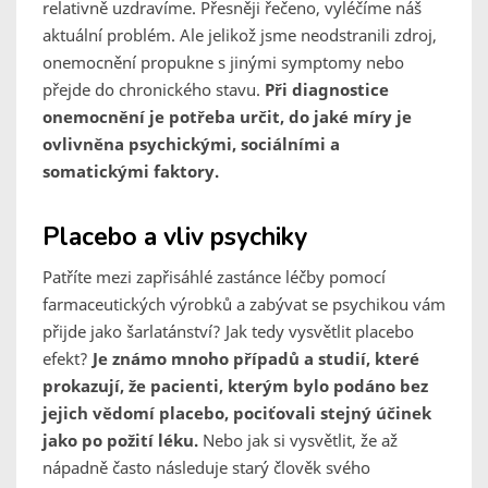
relativně uzdravíme. Přesněji řečeno, vyléčíme náš
aktuální problém. Ale jelikož jsme neodstranili zdroj,
onemocnění propukne s jinými symptomy nebo
přejde do chronického stavu.
Při diagnostice
onemocnění je potřeba určit, do jaké míry je
ovlivněna psychickými, sociálními a
somatickými faktory.
Placebo a vliv psychiky
Patříte mezi zapřisáhlé zastánce léčby pomocí
farmaceutických výrobků a zabývat se psychikou vám
přijde jako šarlatánství? Jak tedy vysvětlit placebo
efekt?
Je známo mnoho případů a studií, které
prokazují, že pacienti, kterým bylo podáno bez
jejich vědomí placebo, pociťovali stejný účinek
jako po požití léku.
Nebo jak si vysvětlit, že až
nápadně často následuje starý člověk svého