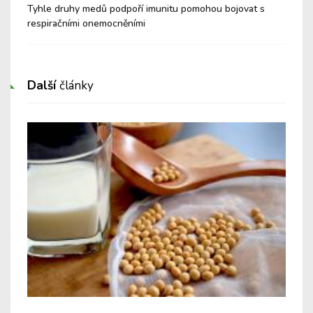
é a
Tyhle druhy medů podpoří imunitu pomohou bojovat s
Nev
respiračními onemocněními
Cu
Další
články