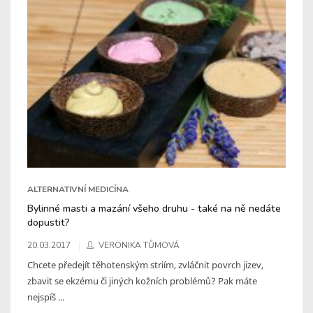
ALTERNATIVNÍ MEDICÍNA
Bylinné masti a mazání všeho druhu - také na ně nedáte
dopustit?
20.03.2017
VERONIKA TŮMOVÁ
Chcete předejít těhotenským striím, zvláčnit povrch jizev,
zbavit se ekzému či jiných kožních problémů? Pak máte
nejspíš ...