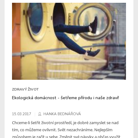
ZDRAVÝ ŽIVOT
Ekologická domácnost - šetřeme přírodu i naše zdraví!
15.03.2017
HANKA BEDNÁŘOVÁ
Chceme-li šetřit životní prostředí, je dobré zamyslet se nad
tím, co můžeme ovlivnit. Svět nezachráníme. Nejlepším
způsobem je začít u sebe. Změnit své návyky a občas využít