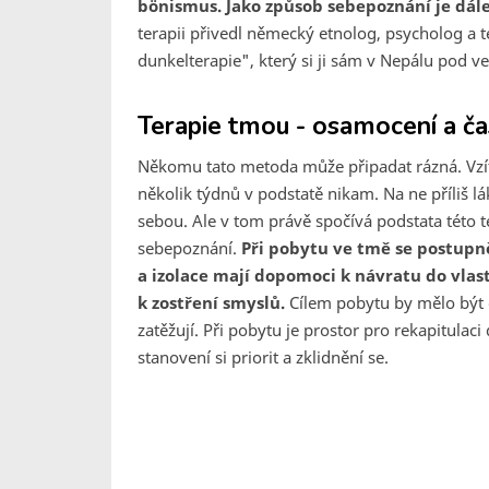
bönismus. Jako způsob sebepoznání je dále
terapii přivedl německý etnolog, psycholog a 
dunkelterapie", který si ji sám v Nepálu pod 
Terapie tmou - osamocení a ča
Někomu tato metoda může připadat rázná. Vzít 
několik týdnů v podstatě nikam. Na ne příliš lá
sebou. Ale v tom právě spočívá podstata této t
sebepoznání.
Při pobytu ve tmě se postupně 
a izolace mají dopomoci k návratu do vlas
k zostření smyslů.
Cílem pobytu by mělo být 
zatěžují. Při pobytu je prostor pro rekapitulac
stanovení si priorit a zklidnění se.