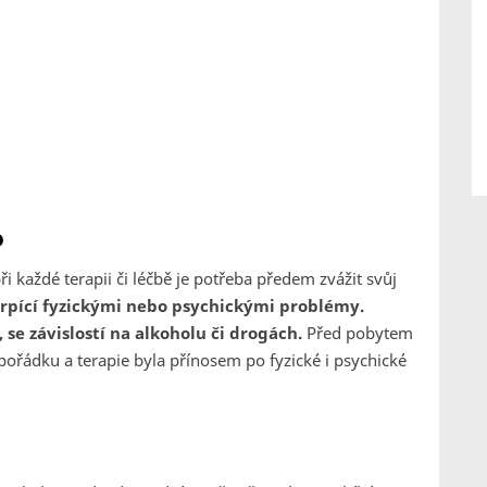
o
i každé terapii či léčbě je potřeba předem zvážit svůj
 trpící fyzickými nebo psychickými problémy.
, se závislostí na alkoholu či drogách.
Před pobytem
pořádku a terapie byla přínosem po fyzické i psychické