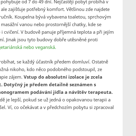
e pohybuje od 7 do 49 dní. Nejčastěji pobyt probíhá v
le zajišťuje potřebný komfort. Většinou zde najdete
ír, ručník. Koupelna bývá vybavena toaletou, sprchovým
 masážní vanou nebo prostornější chatky, kde se
cvičení. V budově panuje příjemná teplota a při jejím
í. Jinak jsou tyto budovy dobře utěsněné proti
egetariánská nebo veganská.
obíhat, se každý účastník předem domluví. Ostatně
ožná nikoho, kdo něco podobného podstoupil, ze
rapie zájem.
Vstup do absolutní izolace je zcela
it. Dotyčný je předem detailně seznámen s
rmonogramem podávání jídla a návštěv terapeuta.
dě je lepší, pokud se už jedná o opakovanou terapii a
el. Ví, co očekávat a v předchozím pobytu si zpracoval