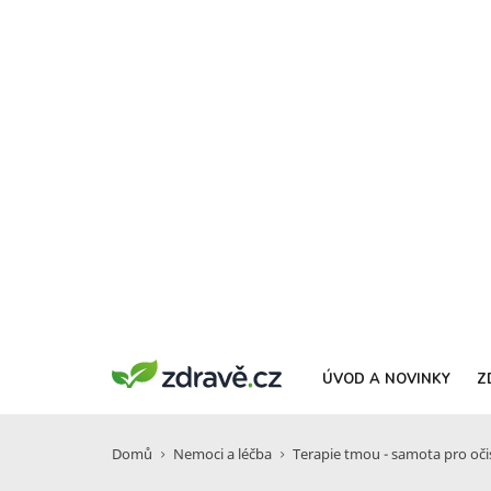
ÚVOD A NOVINKY
Z
Domů
Nemoci a léčba
Terapie tmou - samota pro očis