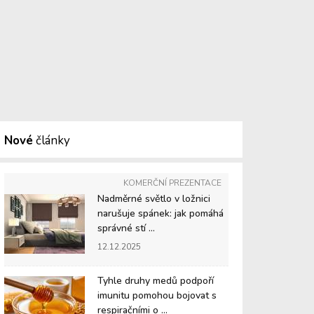
Nové
články
KOMERČNÍ PREZENTACE
Nadměrné světlo v ložnici
narušuje spánek: jak pomáhá
správné stí ...
12.12.2025
Tyhle druhy medů podpoří
imunitu pomohou bojovat s
respiračními o ...