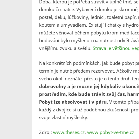
Doba, kterou je potřeba strávit v úplně tmě, s
domku či chatce. Vybavení domku je skromné, a
postel, deku, lůžkoviny, lednici, toaletní pap
koutem a umyvadlem. Existují i chatky s hydro
můžete věnovat během pobytu krom meditace i 
budování bylo myšleno i na nutnost odvětráván
vnějšímu zvuku a světlu.
Strava je většinou v
Na konkrétních podmínkách, jak bude pobyt pr
termín je nutné předem rezervovat. Ačkoliv m
svého okolí neznáte, přesto je o tento druh te
dobrovolný a je možné jej kdykoliv ukonč
prostředím, kde bude trávit svůj čas, ha
Pobyt lze absolvovat i v páru
. V tomto přípa
každý z dvojice si už podobnou zkušeností proš
svoje vlastní myšlenky.
Zdroj:
www.theses.cz
,
www.pobyt-ve-tme.cz