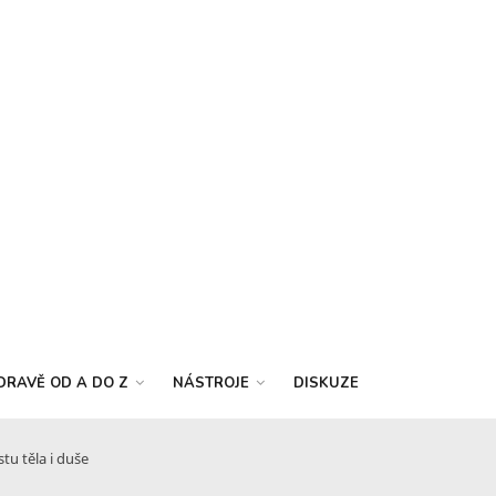
DRAVĚ OD A DO Z
NÁSTROJE
DISKUZE
tu těla i duše