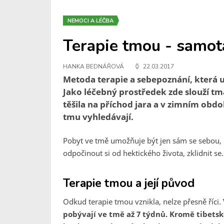
NEMOCI A LÉČBA
Terapie tmou - samota
HANKA BEDNÁŘOVÁ
22.03.2017
Metoda terapie a sebepoznání, která
Jako léčebný prostředek zde slouží tma,
těšila na příchod jara a v zimním obdob
tmu vyhledávají.
Pobyt ve tmě umožňuje být jen sám se sebou, u
odpočinout si od hektického života, zklidnit se.
Terapie tmou a její původ
Odkud terapie tmou vznikla, nelze přesně říci.
pobývají ve tmě až 7 týdnů. Kromě tibetsk