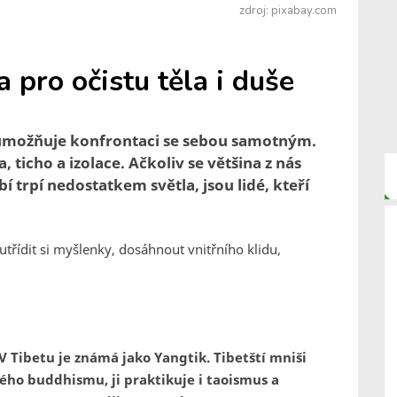
zdroj: pixabay.com
 pro očistu těla i duše
 umožňuje konfrontaci se sebou samotným.
 ticho a izolace. Ačkoliv se většina z nás
í trpí nedostatkem světla, jsou lidé, kteří
třídit si myšlenky, dosáhnout vnitřního klidu,
V Tibetu je známá jako Yangtik. Tibetští mniši
ého buddhismu, ji praktikuje i taoismus a