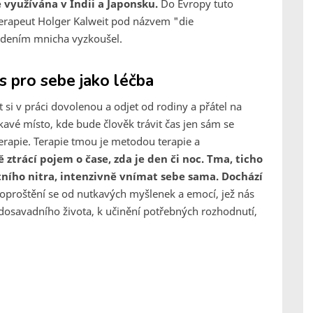
 využívána v Indii a Japonsku.
Do Evropy tuto
terapeut Holger Kalweit pod názvem "die
vedením mnicha vyzkoušel.
s pro sebe jako léčba
si v práci dovolenou a odjet od rodiny a přátel na
kavé místo, kde bude člověk trávit čas jen sám se
erapie. Terapie tmou je metodou terapie a
ztrácí pojem o čase, zda je den či noc. Tma, ticho
tního nitra, intenzivně vnímat sebe sama. Dochází
oproštění se od nutkavých myšlenek a emocí, jež nás
i dosavadního života, k učinění potřebných rozhodnutí,