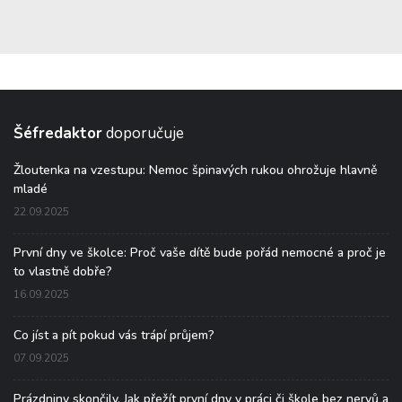
Šéfredaktor
doporučuje
Žloutenka na vzestupu: Nemoc špinavých rukou ohrožuje hlavně
mladé
22.09.2025
První dny ve školce: Proč vaše dítě bude pořád nemocné a proč je
to vlastně dobře?
16.09.2025
Co jíst a pít pokud vás trápí průjem?
07.09.2025
Prázdniny skončily. Jak přežít první dny v práci či škole bez nervů a