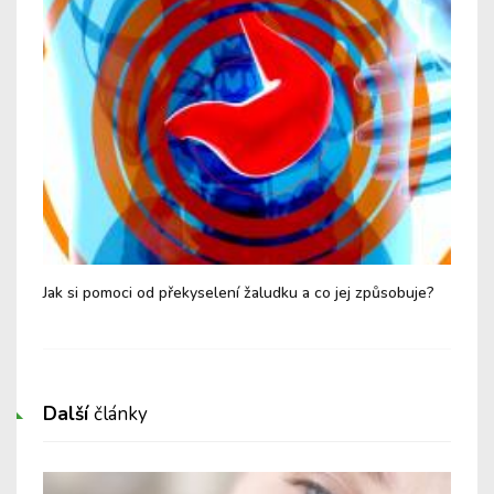
Jak si pomoci od překyselení žaludku a co jej způsobuje?
Buď
spo
Další
články