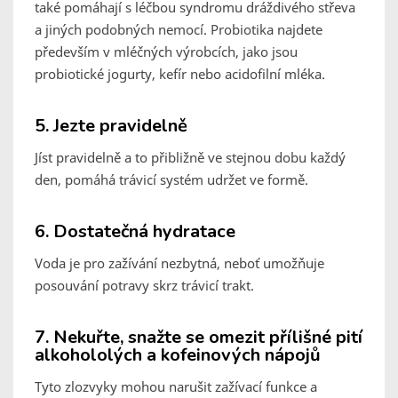
také pomáhají s léčbou syndromu dráždivého střeva
a jiných podobných nemocí. Probiotika najdete
především v mléčných výrobcích, jako jsou
probiotické jogurty, kefír nebo acidofilní mléka.
5. Jezte pravidelně
Jíst pravidelně a to přibližně ve stejnou dobu každý
den, pomáhá trávicí systém udržet ve formě.
6. Dostatečná hydratace
Voda je pro zažívání nezbytná, neboť umožňuje
posouvání potravy skrz trávicí trakt.
7. Nekuřte, snažte se omezit přílišné pití
alkohololých a kofeinových nápojů
Tyto zlozvyky mohou narušit zažívací funkce a