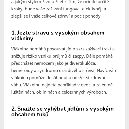
a jakým stylem života žijete. Tím, že učiníte určité
kroky, bude vaše zažívání fungovat efektivněji a
zlepší se i vaše celkové zdraví a pocit pohody.
1. Jezte stravu s vysokým obsahem
vlákniny
Vláknina pomáhá posouvat jídlo skrz zažívací trakt a
snižuje riziko vzniku průjmů či zácpy. Dále pomáhá
předcházet nemocem jako je divertikulóza,
hemeroidy a syndromu dráždivého střeva. Navíc vám
vláknina pomůže dosáhnout a udržet si zdravou
váhu. Vlákninu najdete například v ovoci a zelenině,
luštěninách, obilninách a celozrnných výrobcích.
2. Snažte se vyhýbat jídlům s vysokým
obsahem tuků