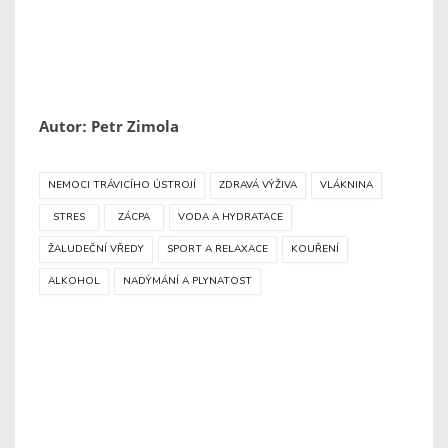
Autor: Petr Zimola
NEMOCI TRÁVICÍHO ÚSTROJÍ
ZDRAVÁ VÝŽIVA
VLÁKNINA
STRES
ZÁCPA
VODA A HYDRATACE
ŽALUDEČNÍ VŘEDY
SPORT A RELAXACE
KOUŘENÍ
ALKOHOL
NADÝMÁNÍ A PLYNATOST