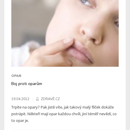
OPAR
Boj proti oparům
19.04.2012
ZDRAVĚ.CZ
Trpíte na opary? Pak jistě víte, jak takový malý flíček dokáže
potrápit. Někteří mají opar každou chvíli, jiní téměř nevědí, co
to opar je.