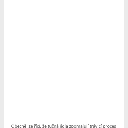
Obecně lze říci, že tučná jídla zpomalují trávicí proces