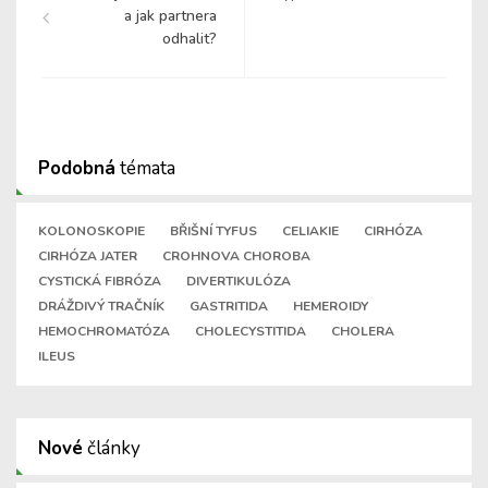
a jak partnera
odhalit?
Podobná
témata
KOLONOSKOPIE
BŘIŠNÍ TYFUS
CELIAKIE
CIRHÓZA
CIRHÓZA JATER
CROHNOVA CHOROBA
CYSTICKÁ FIBRÓZA
DIVERTIKULÓZA
DRÁŽDIVÝ TRAČNÍK
GASTRITIDA
HEMEROIDY
HEMOCHROMATÓZA
CHOLECYSTITIDA
CHOLERA
ILEUS
Nové
články