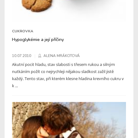
CUKROVKA
Hypoglykémie a její příčiny
10.07.2010
ALENA MRÁKOTOVÁ
Akutní pocit hladu, stav slabosti s třesem rukou a silným
nutkáním požít co nejrychleji nějakou sladkost zažil jistě
každý. Tento stav, při kterém klesne hladina krevního cukru v
k ...