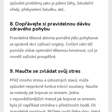
způsobit problémy jako je pálení žáhy, žaludeční
vředy, překyselení žaludku, atd..
8. Dopřávejte si pravidelnou dávku
zdravého pohybu
Pravidelná tělesná aktivita pomáhá jídlu pohybovat
se správně skrz zažívací orgány. Cvičení vám též
pomůže získat optimální tělesnou hmotnost, což je
rovněž zažívání prospěšné.
9. Naučte se zvládat svůj stres
Přiliž mnoho stresu a úzkostných stavů, může
způsobit nesprávné funkce trávicí soustavy. Naučte
se metody jak bojovat se stresem. Jedna
z nejosvědčenějších metod jak bojovat se stresem,
byla již například zmíněna v předchozím bodě, čili
pravidelně sportovat. Můžete zvolit třeba jógu, která