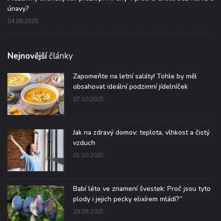
únavy?
04.09.2025
Nejnovější
články
Zapomeňte na letní saláty! Tohle by měl
obsahovat ideální podzimní jídelníček
07.10.2025
Jak na zdravý domov: teplota, vlhkost a čistý
vzduch
01.10.2025
Babí léto ve znamení švestek: Proč jsou tyto
plody i jejich pecky elixírem mládí?“
29.09.2025