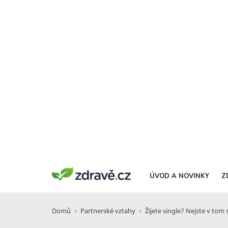
ÚVOD A NOVINKY
Z
Domů
Partnerské vztahy
Žijete single? Nejste v tom 