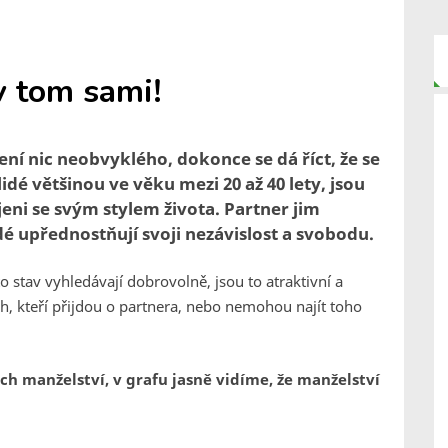
 v tom sami!
není nic neobvyklého, dokonce se dá říct, že se
lidé většinou ve věku mezi 20 až 40 lety, jsou
ni se svým stylem života. Partner jim
idé upřednostňují svoji nezávislost a svobodu.
o stav vyhledávají dobrovolně, jsou to atraktivní a
ěch, kteří přijdou o partnera, nebo nemohou najít toho
ch manželství, v grafu jasně vidíme, že manželství