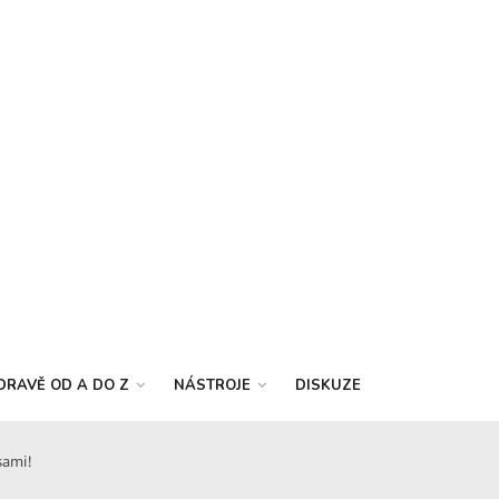
DRAVĚ OD A DO Z
NÁSTROJE
DISKUZE
sami!