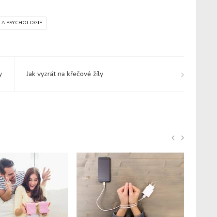
Í A PSYCHOLOGIE
y
Jak vyzrát na křečové žíly