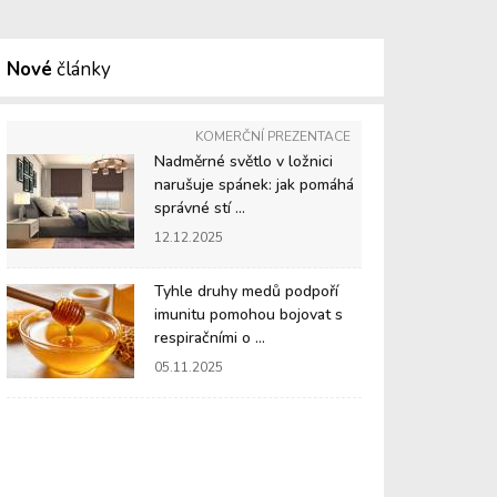
Nové
články
KOMERČNÍ PREZENTACE
Nadměrné světlo v ložnici
narušuje spánek: jak pomáhá
správné stí ...
12.12.2025
Tyhle druhy medů podpoří
imunitu pomohou bojovat s
respiračními o ...
05.11.2025