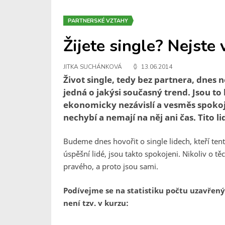
PARTNERSKÉ VZTAHY
Žijete single? Nejste
JITKA SUCHÁNKOVÁ
13.06.2014
Život single, tedy bez partnera, dnes 
jedná o jakýsi současný trend. Jsou to 
ekonomicky nezávislí a vesměs spokoje
nechybí a nemají na něj ani čas. Tito l
Budeme dnes hovořit o single lidech, kteří tent
úspěšní lidé, jsou takto spokojeni. Nikoliv o t
pravého, a proto jsou sami.
Podívejme se na statistiku počtu uzavřený
není tzv. v kurzu: