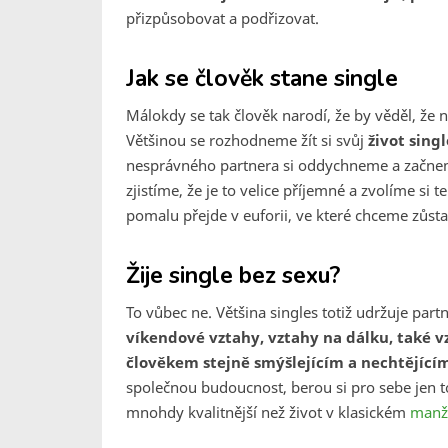
přizpůsobovat a podřizovat.
Jak se člověk stane single
Málokdy se tak člověk narodí, že by věděl, že
Většinou se rozhodneme žít si svůj
život sing
nesprávného partnera si oddychneme a začneme
zjistíme, že je to velice příjemné a zvolíme si
pomalu přejde v euforii, ve které chceme zůsta
Žije single bez sexu?
To vůbec ne. Většina singles totiž udržuje par
víkendové vztahy, vztahy na dálku, také 
člověkem stejně smýšlejícím a nechtějícím
společnou budoucnost, berou si pro sebe jen to o
mnohdy kvalitnější než život v klasickém
manž