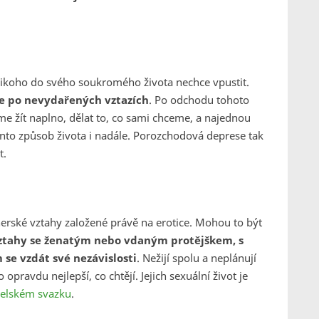
 nikoho do svého soukromého života nechce vpustit.
le po nevydařených vztazích
. Po odchodu tohoto
 žít naplno, dělat to, co sami chceme, a najednou
 tento způsob života i nadále. Porozchodová deprese tak
t.
tnerské vztahy založené právě na erotice. Mohou to být
vztahy se ženatým nebo vdaným protějškem, s
 se vzdát své nezávislosti
. Nežijí spolu a neplánují
pravdu nejlepší, co chtějí. Jejich sexuální život je
elském svazku
.