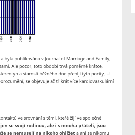
 a byla publikována v Journal of Marriage and Family,
 sami. Ale pozor, toto období trvá poměrně krátce,
stereotyp a starosti běžného dne přebíjí tyto pocity. U
porozumění, se objevuje až třikrát více kardiovaskulární
kontaktů ve srovnání s těmi, kteřé žijí ve společné
jen se svojí rodinou, ale i s mnoha přáteli, jsou
ože se nemusejí na nikoho ohlížet
a ani se nikomu