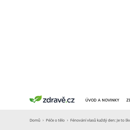
ÚVOD A NOVINKY
Z
Domů
Péče o tělo
Fénování vlasů každý den: Je to šk