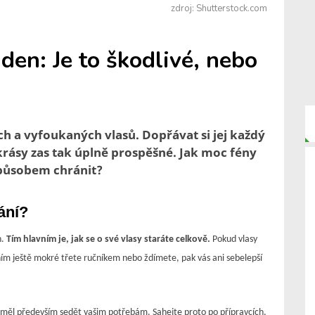
zdroj: Shutterstock.com
den: Je to škodlivé, nebo
h a vyfoukaných vlasů. Dopřávat si jej každý
rásy zas tak úplně prospěšné. Jak moc fény
způsobem chránit?
ání?
h.
Tím hlavním je, jak se o své vlasy staráte celkově.
Pokud vlasy
ním ještě mokré třete ručníkem nebo ždímete, pak vás ani sebelepší
ěl především sedět vašim potřebám. Sahejte proto po přípravcích,