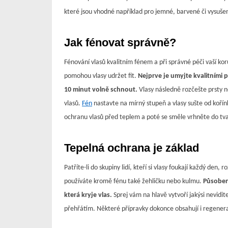
které jsou vhodné například pro jemné, barvené či vysušen
Jak fénovat správně?
Fénování vlasů kvalitním fénem a při správné péči vaší kor
pomohou vlasy udržet fit.
Nejprve je umyjte kvalitními 
10 minut volně schnout.
Vlasy následně rozčešte prsty 
vlasů.
Fén
nastavte na mírný stupeň a vlasy sušte od koří
ochranu vlasů před teplem a poté se směle vrhněte do tv
Tepelná ochrana je základ
Patříte-li do skupiny lidí, kteří si vlasy foukají každý d
používáte kromě fénu také žehličku nebo kulmu.
Působení
která kryje vlas.
Sprej vám na hlavě vytvoří jakýsi nevidite
přehřátím. Některé přípravky dokonce obsahují i regeneračn