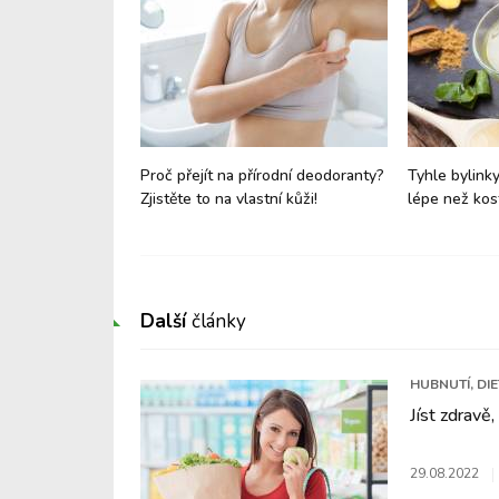
a žhavé léto: Jak
Proč přejít na přírodní deodoranty?
Tyhle bylinky
prsky bez rizika
Zjistěte to na vlastní kůži!
lépe než kos
Další
články
HUBNUTÍ, DI
Jíst zdravě,
29.08.2022