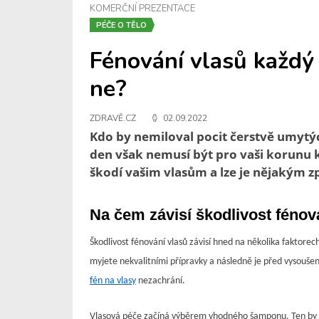
KOMERČNÍ PREZENTACE
PÉČE O TĚLO
Fénování vlasů každý 
ne?
ZDRAVĚ.CZ
02.09.2022
Kdo by nemiloval pocit čerstvě umytýc
den však nemusí být pro vaši korunu k
škodí vašim vlasům a lze je nějakým 
Na čem závisí škodlivost fénov
Škodlivost fénování vlasů závisí hned na několika faktorec
myjete nekvalitními přípravky a následně je před vysouše
fén na vlasy
nezachrání.
Vlasová péče začíná výběrem vhodného šamponu. Ten by m