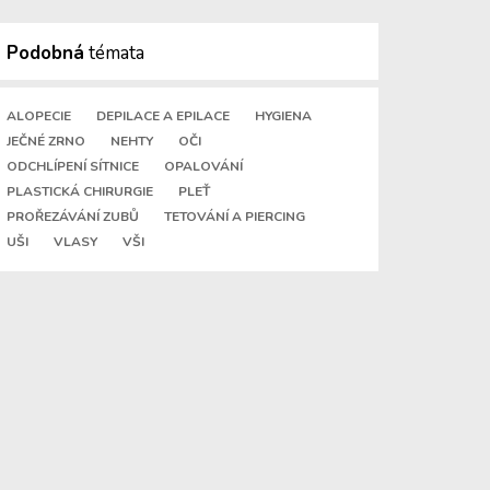
Podobná
témata
ALOPECIE
DEPILACE A EPILACE
HYGIENA
JEČNÉ ZRNO
NEHTY
OČI
ODCHLÍPENÍ SÍTNICE
OPALOVÁNÍ
PLASTICKÁ CHIRURGIE
PLEŤ
PROŘEZÁVÁNÍ ZUBŮ
TETOVÁNÍ A PIERCING
UŠI
VLASY
VŠI