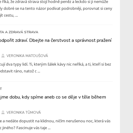
e říká, že zdravá strava stojí hodně peněz a leckdo si ji nemůže
edy dobré se na tento názor podívat podrobněji, porovnat si ceny
t cestu, ...
ETA A ZDRAVÁ STRAVA
dpořit zdraví. Dbejte na čerstvost a správnost pražení
VERONIKA MATOUŠOVÁ
ují dva typy lidí. Ti, kterým šálek kávy nic neříká, a ti, kteří si bez
stavit ráno, natož c ...
T
me dobu, kdy spíme aneb co se děje v těle během
VERONIKA TŮMOVÁ
íte a nedáte dopustit na klidnou, ničím nerušenou noc, která vás
c jiného? Fascinuje vás taje ...