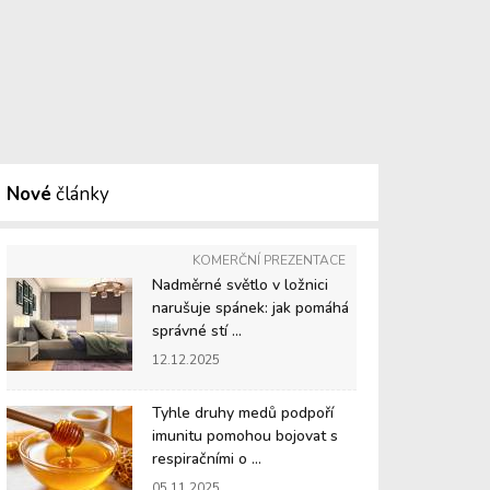
Nové
články
KOMERČNÍ PREZENTACE
Nadměrné světlo v ložnici
narušuje spánek: jak pomáhá
správné stí ...
12.12.2025
Tyhle druhy medů podpoří
imunitu pomohou bojovat s
respiračními o ...
05.11.2025