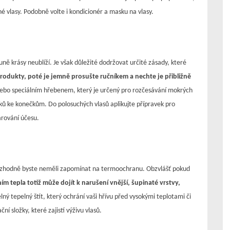
é vlasy. Podobně volte i kondicionér a masku na vlasy.
uně krásy neublíží. Je však důležité dodržovat určité zásady, které
produkty, poté je jemně prosušte ručníkem a nechte je přibližně
nebo speciálním hřebenem, který je určený pro rozčesávání mokrých
nků ke konečkům. Do polosuchých vlasů aplikujte přípravek pro
arování účesu.
en, rozhodně byste neměli zapomínat na termoochranu. Obzvlášť pokud
m tepla totiž může dojít k narušení vnější, šupinaté vrstvy,
lný tepelný štít, který ochrání vaši hřívu před vysokými teplotami či
í složky, které zajistí výživu vlasů.