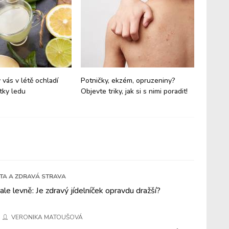
 vás v létě ochladí
Potničky, ekzém, opruzeniny?
Jak na 
tky ledu
Objevte triky, jak si s nimi poradit!
Vyberte
kosmeti
ETA A ZDRAVÁ STRAVA
 ale levně: Je zdravý jídelníček opravdu dražší?
VERONIKA MATOUŠOVÁ