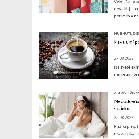
Velmi často s
dovolit. Je t
potravin a nají
HUBNUTÍ, DI
Káva umí po
27.08.2022
Na světě exist
něj neumí před
ZDRAVÝ ŽIVO
Nepodceňuj
spánku
25.08.2022
Rádi si přisp
osvěží jako ni