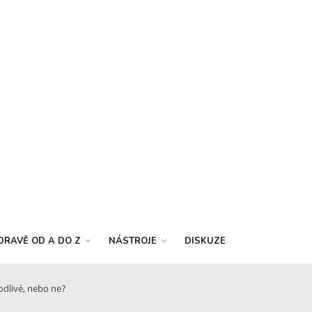
DRAVĚ OD A DO Z
NÁSTROJE
DISKUZE
odlivé, nebo ne?