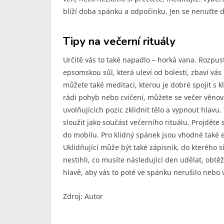
blíží doba spánku a odpočinku. Jen se nenuťte d
Tipy na večerní rituály
Určitě vás to také napadlo – horká vana. Rozpusť
epsomskou sůl, která uleví od bolesti, zbaví vás 
můžete také meditaci, kterou je dobré spojit s 
rádi pohyb nebo cvičení, můžete se večer věnova
uvolňujících pozic zklidnit tělo a vypnout hlav
sloužit jako součást večerního rituálu. Projděte
do mobilu. Pro klidný spánek jsou vhodné také 
Uklidňující může být také zápisník, do kterého si
nestihli, co musíte následující den udělat, obtě
hlavě, aby vás to poté ve spánku nerušilo nebo 
Zdroj: Autor