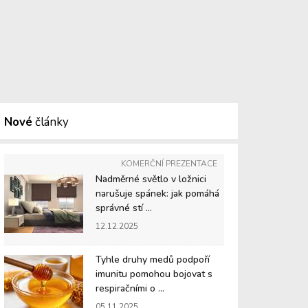
Nové
články
KOMERČNÍ PREZENTACE
Nadměrné světlo v ložnici
narušuje spánek: jak pomáhá
správné stí ...
12.12.2025
Tyhle druhy medů podpoří
imunitu pomohou bojovat s
respiračními o ...
05.11.2025