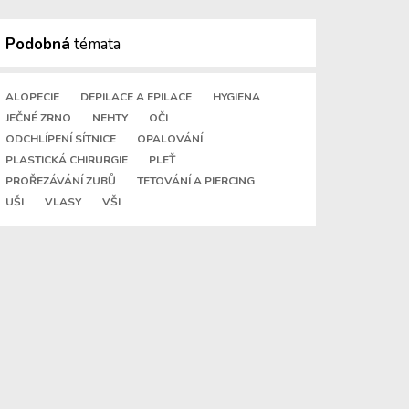
Podobná
témata
ALOPECIE
DEPILACE A EPILACE
HYGIENA
JEČNÉ ZRNO
NEHTY
OČI
ODCHLÍPENÍ SÍTNICE
OPALOVÁNÍ
PLASTICKÁ CHIRURGIE
PLEŤ
PROŘEZÁVÁNÍ ZUBŮ
TETOVÁNÍ A PIERCING
UŠI
VLASY
VŠI