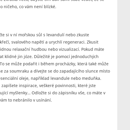
o ničeho, co vám není blízké.
te si v ní mořskou sůl s levandulí nebo zkuste
křečí, svalového napětí a urychlí regeneraci. Zkusit
klidnou relaxační hudbou nebo vizualizací. Pokud máte
t klidné jin józe. Důležité je pomocí jednoduchých
u. To se může podařit i během procházky, která také může
 se za soumraku a dívejte se do zapadajícího slunce místo
esenciální oleje, například levandule nebo meduňka.
 zapíšete inspirace, veškeré povinnosti, které jste
žující myšlenky… Odložte si do zápisníku vše, co máte v
vám to nebránilo v usínání.