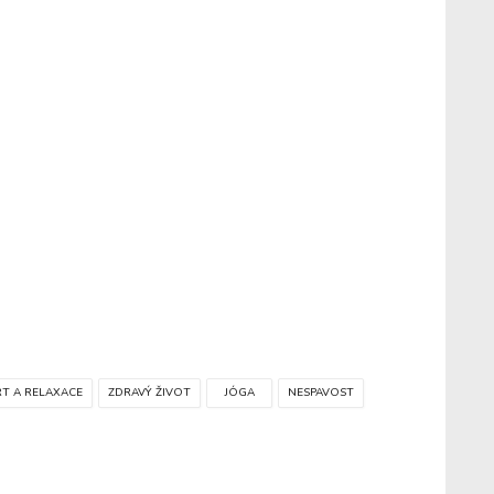
T A RELAXACE
ZDRAVÝ ŽIVOT
JÓGA
NESPAVOST