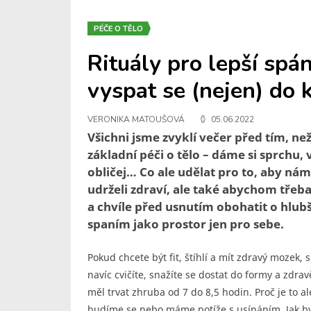
PÉČE O TĚLO
Rituály pro lepší sp
vyspat se (nejen) do 
VERONIKA MATOUŠOVÁ
05.06.2022
Všichni jsme zvyklí večer před tím, n
základní péči o tělo – dáme si sprchu, vy
obličej… Co ale udělat pro to, aby n
udrželi zdraví, ale také abychom třeba
a chvíle před usnutím obohatit o hlubší
spaním jako prostor jen pro sebe.
Pokud chcete být fit, štíhlí a mít zdravý mozek,
navíc cvičíte, snažíte se dostat do formy a zdrav
měl trvat zhruba od 7 do 8,5 hodin. Proč je to 
budíme se nebo máme potíže s usínáním. Jak by t