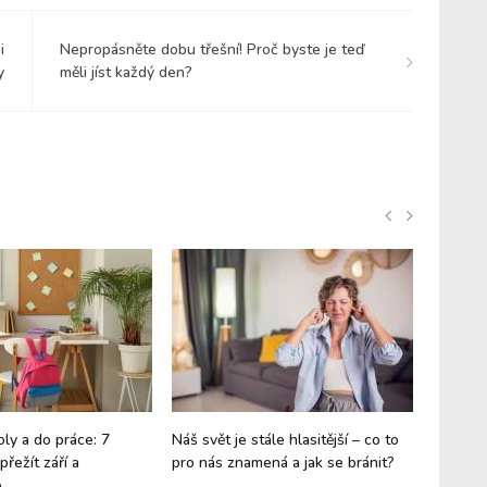
i
Nepropásněte dobu třešní! Proč byste je teď
y
měli jíst každý den?
oly a do práce: 7
Náš svět je stále hlasitější – co to
Vánoce 
přežít září a
pro nás znamená a jak se bránit?
maličko
e