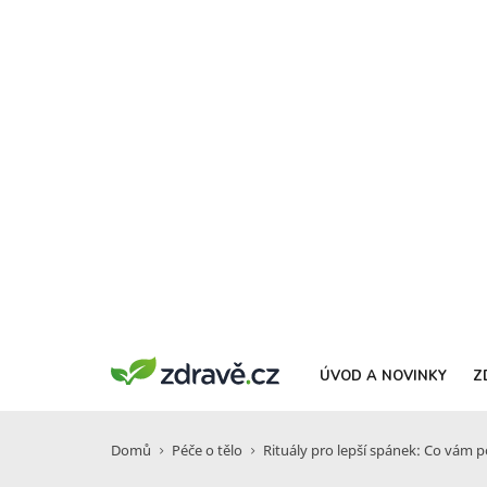
ÚVOD A NOVINKY
Z
Domů
Péče o tělo
Rituály pro lepší spánek: Co vám 