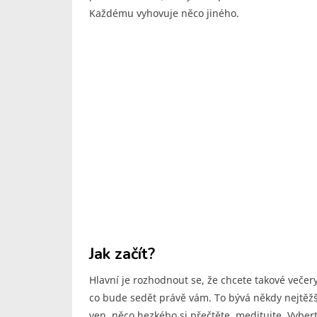
Každému vyhovuje něco jiného.
Jak začít?
Hlavní je rozhodnout se, že chcete takové večery
co bude sedět právě vám. To bývá někdy nejtěžší
ven, něco hezkého si přečtěte, meditujte. Vybert