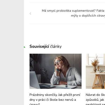
Má smysl probiotika suplementovat? Fakta 
mýty o doplňcích strav
Související
články
 štěstí a dobré
Prázdniny skončily. Jak přežít první
Návrat do šk
it jeho tvorbu v
dny v práci či škole bez nervů a
způsobů, jak 
únavy?
nezbláznit s