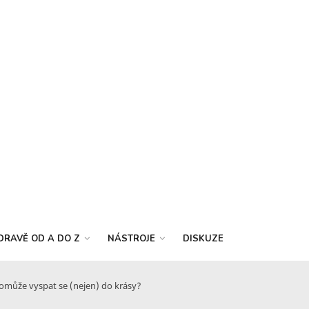
DRAVĚ OD A DO Z
NÁSTROJE
DISKUZE
pomůže vyspat se (nejen) do krásy?