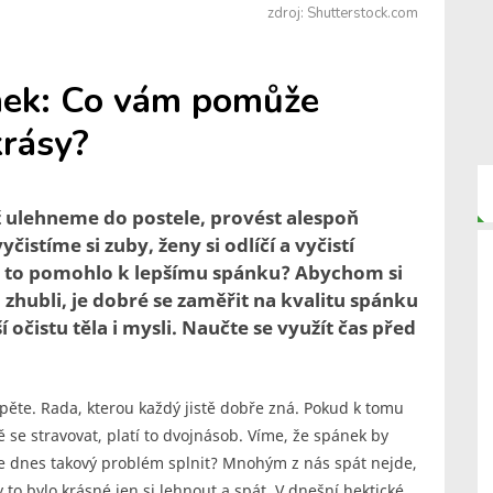
zdroj: Shutterstock.com
ánek: Co vám pomůže
krásy?
ež ulehneme do postele, provést alespoň
čistíme si zuby, ženy si odlíčí a vyčistí
ám to pomohlo k lepšímu spánku? Abychom si
 zhubli, je dobré se zaměřit na kvalitu spánku
 očistu těla i mysli. Naučte se využít čas před
 spěte. Rada, kterou každý jistě dobře zná. Pokud k tomu
ě se stravovat, platí to dvojnásob. Víme, že spánek by
ale dnes takový problém splnit? Mnohým z nás spát nejde,
o bylo krásné jen si lehnout a spát. V dnešní hektické