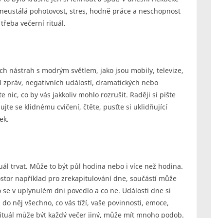
 neustálá pohotovost, stres, hodně práce a neschopnost
řeba večerní rituál.
ech nástrah s modrým světlem, jako jsou mobily, televize,
í zpráv, negativních událostí, dramatických nebo
 nic, co by vás jakkoliv mohlo rozrušit. Raději si pište
te se klidnému cvičení, čtěte, pusťte si uklidňující
ek.
uál trvat. Může to být půl hodina nebo i více než hodina.
rostor například pro zrekapitulování dne, součástí může
o se v uplynulém dni povedlo a co ne. Události dne si
do něj všechno, co vás tíží, vaše povinnosti, emoce,
Rituál může být každý večer jiný, může mít mnoho podob.