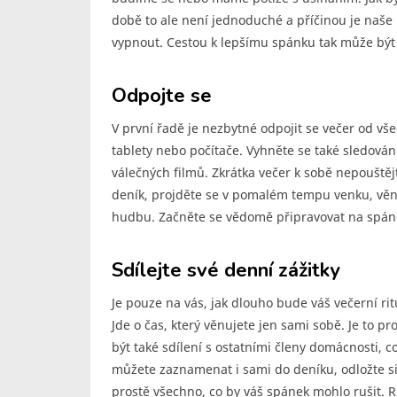
době to ale není jednoduché a příčinou je naše
vypnout. Cestou k lepšímu spánku tak může být t
Odpojte se
V první řadě je nezbytné odpojit se večer od vš
tablety nebo počítače. Vyhněte se také sledován
válečných filmů. Zkrátka večer k sobě nepouštějte
deník, projděte se v pomalém tempu venku, věnuj
hudbu. Začněte se vědomě připravovat na spán
Sdílejte své denní zážitky
Je pouze na vás, jak dlouho bude váš večerní rit
Jde o čas, který věnujete jen sami sobě. Je to p
být také sdílení s ostatními členy domácnosti, c
můžete zaznamenat i sami do deníku, odložte si 
prostě všechno, co by váš spánek mohlo rušit. 