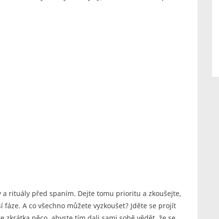
 a rituály před spaním. Dejte tomu prioritu a zkoušejte,
 fáze. A co všechno můžete vyzkoušet? Jděte se projít
e zkrátka něco, abyste tím dali sami sobě vědět, že se