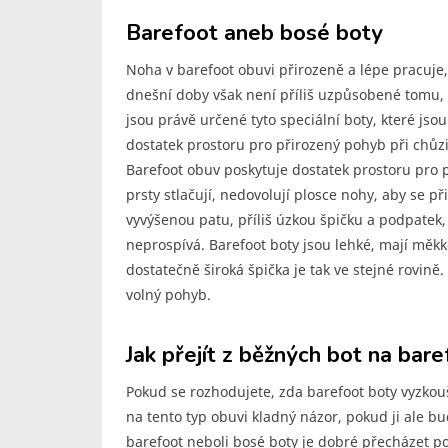
Barefoot aneb bosé boty
Noha v barefoot obuvi přirozeně a lépe pracuje,
dnešní doby však není příliš uzpůsobené tomu,
jsou právě určené tyto speciální boty, které js
dostatek prostoru pro přirozený pohyb při chůzi
Barefoot obuv poskytuje dostatek prostoru pro pr
prsty stlačují, nedovolují plosce nohy, aby se p
vyvýšenou patu, příliš úzkou špičku a podpatek,
neprospívá. Barefoot boty jsou lehké, mají mě
dostatečně široká špička je tak ve stejné rovině
volný pohyb.
Jak přejít z běžných bot na bar
Pokud se rozhodujete, zda barefoot boty vyzkouš
na tento typ obuvi kladný názor, pokud ji ale 
barefoot neboli bosé boty je dobré přecházet p