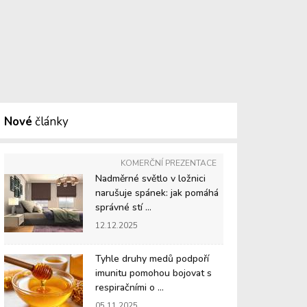
Nové
články
KOMERČNÍ PREZENTACE
Nadměrné světlo v ložnici
narušuje spánek: jak pomáhá
správné stí ...
12.12.2025
Tyhle druhy medů podpoří
imunitu pomohou bojovat s
respiračními o ...
05.11.2025