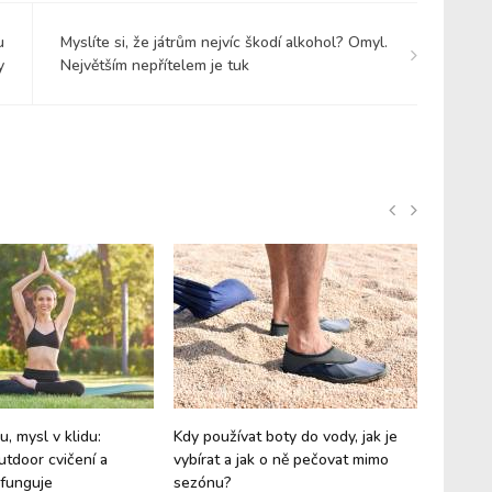
u
Myslíte si, že játrům nejvíc škodí alkohol? Omyl.
y
Největším nepřítelem je tuk
, mysl v klidu:
Kdy používat boty do vody, jak je
Jaké čí
tdoor cvičení a
vybírat a jak o ně pečovat mimo
nadmoř
 funguje
sezónu?