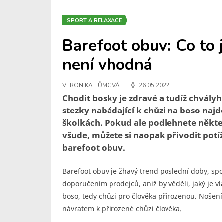
SPORT A RELAXACE
Barefoot obuv: Co to 
není vhodná
VERONIKA TŮMOVÁ
26.05.2022
Chodit bosky je zdravé a tudíž chvály
stezky nabádající k chůzi na boso naj
školkách. Pokud ale podlehnete někt
všude, můžete si naopak přivodit potí
barefoot obuv.
Barefoot obuv je žhavý trend poslední doby, spo
doporučením prodejců, aniž by věděli, jaký je vl
boso, tedy chůzi pro člověka přirozenou. Nošen
návratem k přirozené chůzi člověka.