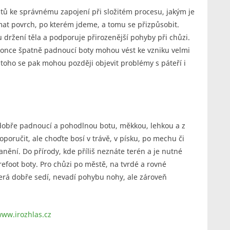
tů ke správnému zapojení při složitém procesu, jakým je
at povrch, po kterém jdeme, a tomu se přizpůsobit.
u držení těla a podporuje přirozenější pohyby při chůzi.
konce špatně padnoucí boty mohou vést ke vzniku velmi
toho se pak mohou později objevit problémy s páteří i
e dobře padnoucí a pohodlnou botu, měkkou, lehkou a z
oporučit, ale choďte bosí v trávě, v písku, po mechu či
nění. Do přírody, kde příliš neznáte terén a je nutné
efoot boty. Pro chůzi po městě, na tvrdé a rovné
erá dobře sedí, nevadí pohybu nohy, ale zároveň
ww.irozhlas.cz