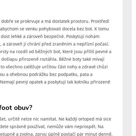
 dobře se prokrvuje a má dostatek prostoru. Prostředí
 abychom se venku pohybovali docela bez bot. K tomu
ou dost lehké a zároveň bezpečné. Poskytují nohám
, a zároveň ji chrání před zraněním a nepřízní počasí.
sty na rozdíl od běžných bot, které jsou příliš pevné a
ři došlapu přirozeně roztáhla. Běžné boty také mívají
 to všechno zatěžuje určitou část nohy a zdravé chůzi
kkou a ohebnou podrážku bez podpatku, pata a
. Nemají pevný opatek a poskytují tak kotníku přirozeně
efoot obuv?
et, určitě nelze nic namítat. Ne každý ortoped má sice
budete správně používat, nemůže vám neprospět. Na
ostupně a zvolna, zprvu úplně postačí pár minut denně.