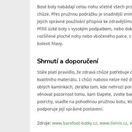
Bosé boty nabádají celou nohu včetně všech prs
chůze. Přes pružnou podrážku je snadnější vním
Jejich správné používání přispívá ke zdravějším
Příliš úzké boty s vysokým podpatkem, nebo do
rozšířené ploché nohy nebo vbočeného palce, z 
bolesti hlavy.
Shrnutí a doporučení
Stále platí pravidlo, že zdravá chůze potřebuj
kvalitního materiálu. I chůzi naboso nelze než d
oblých kamínkách, zkrátka tam, kde nehrozí pora
věnovat pozornost tomu, kam šlapete, zvolte bar
povrchy, vsaďte na pohodlnou pružnou botu, kt
podporuje její správné postavení.
Zdroje:
www.barefoot-botky.cz
,
www.livinis.cz
,
w