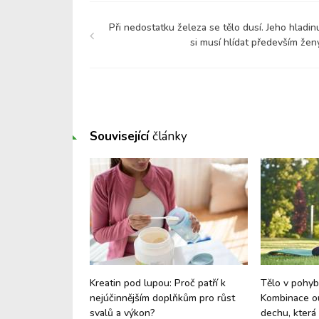
Při nedostatku železa se tělo dusí. Jeho hladin
si musí hlídat především žen
Související
články
ám dávají, na co
Kreatin pod lupou: Proč patří k
Tělo v pohybu
 s sebou?
nejúčinnějším doplňkům pro růst
Kombinace ou
svalů a výkon?
dechu, která