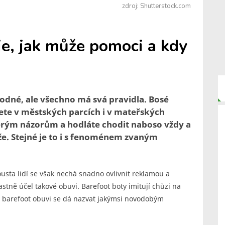
zdroj: Shutterstock.com
je, jak může pomoci a kdy
hodné, ale všechno má svá pravidla. Bosé
dete v městských parcích i v mateřských
erým názorům a hodláte chodit naboso vždy a
že. Stejné je to i s fenoménem zvaným
usta lidí se však nechá snadno ovlivnit reklamou a
astně účel takové obuvi. Barefoot boty imitují chůzi na
í barefoot obuvi se dá nazvat jakýmsi novodobým