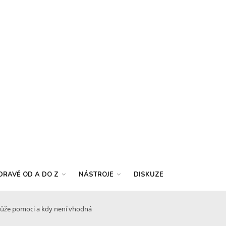
DRAVĚ OD A DO Z
NÁSTROJE
DISKUZE
 může pomoci a kdy není vhodná